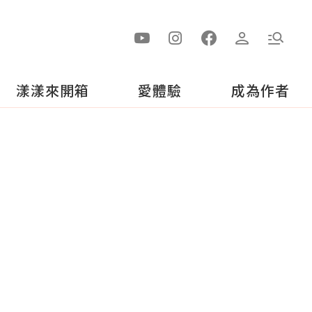
漾漾來開箱
愛體驗
成為作者