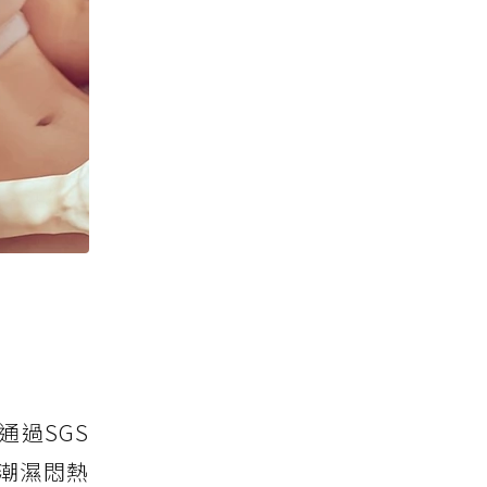
通過SGS
潮濕悶熱