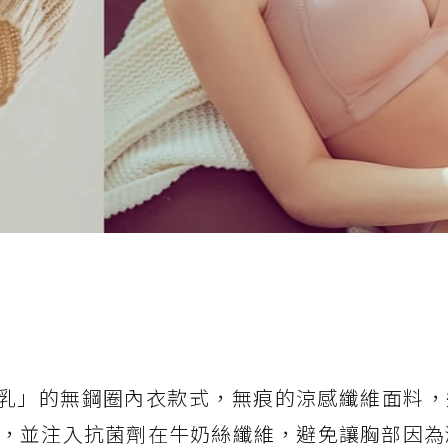
爆乳」的無鋼圈內衣款式，無痕的涼感纖維面料，
，並注入抗菌劑在牛奶絲纖維，避免讓胸部因為