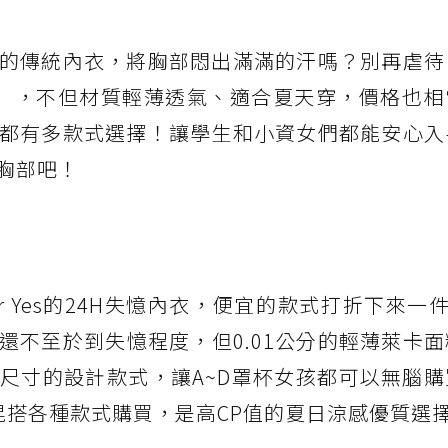
的傳統內衣，將胸部悶出滿滿的汗嗎？別再虐待
」，不但材質輕薄透氣、適合夏天穿，價格也相
都有多款式選擇！讓學生和小資女們都能安心入
胸部吧！
for Yes的24H失憶內衣，便宜的款式打折下來一件
還不至於到失憶程度，但0.01公分的輕薄萊卡
尺寸的設計款式，讓A~D罩杯女孩都可以無腦購
混搭各種款式購買，是高CP值的夏日涼感優質選