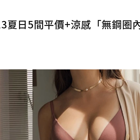
23夏日5間平價+涼感「無鋼圈