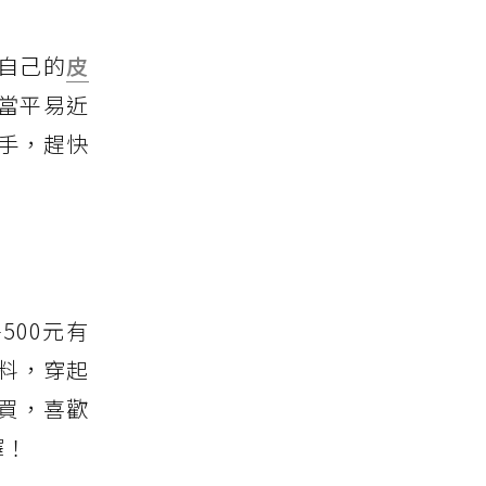
自己的
皮
當平易近
手，趕快
500元有
面料，穿起
買，喜歡
擇！