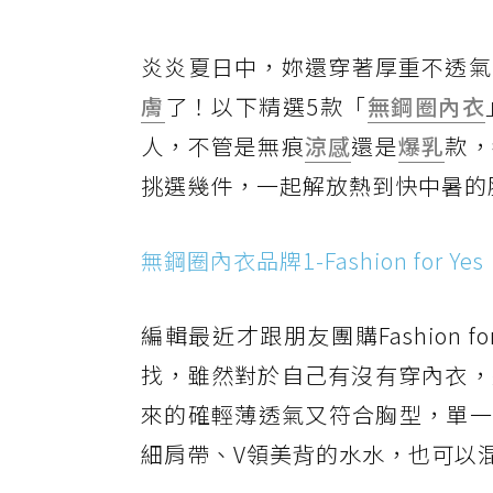
炎炎夏日中，妳還穿著厚重不透氣
膚
了！以下精選5款「
無鋼圈內衣
人，不管是無痕
涼感
還是
爆乳
款，
挑選幾件，一起解放熱到快中暑的
無鋼圈內衣品牌1-Fashion for Yes
編輯最近才跟朋友團購Fashion 
找，雖然對於自己有沒有穿內衣，
來的確輕薄透氣又符合胸型，單一
細肩帶、V領美背的水水，也可以