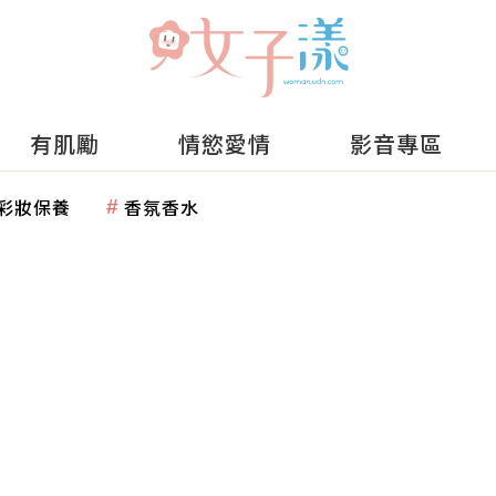
有肌勵
情慾愛情
影音專區
彩妝保養
香氛香水