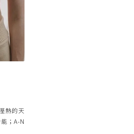
在溼熱的天
；A-N