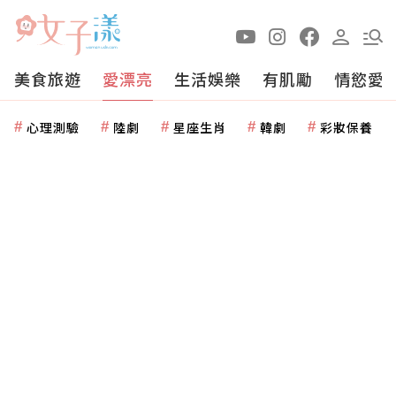
美食旅遊
愛漂亮
生活娛樂
有肌勵
情慾愛
心理測驗
陸劇
星座生肖
韓劇
彩妝保養