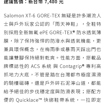
建議售價：新台幣 7,480 元
Salomon XT-6 GORE-TEX 無疑是許多潮流人
士與戶外玩家公認的「雨天神鞋」，全鞋特
別採用全新無氟 ePE GORE-TEX® 防水透氣薄
膜，除了保持強悍的防潑水與透氣機能，更
兼具環保概念，在梅雨季或暴雨天踩出門也
能讓雙腳保持絕對乾爽。性能方面，搭載品
牌標誌性的 ACS 系統 與 Contagrip® 專利高
抓地力大底，不管是踏在台灣都市極度濕滑
的騎樓磁磚，還是戶外碎石泥濘山道，都能
給予絕佳的步伐穩定度與防滑表現；搭配方
便的 Quicklace™ 快綁鞋帶系統，一拉即定