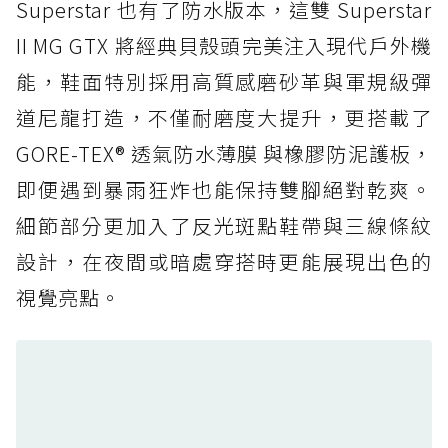
Superstar 也有了防水版本，這雙 Superstar
防水鞋推薦 5. Salomon XT-6 GORE-TEX：潮
II MG GTX 將經典貝殼頭完美注入現代戶外機
人必備山系鞋王！防滑、防水與街頭顏值一次攻
能，鞋面特別採用高質感磨砂革與軍規級彈
頂
道尼龍打造，不僅耐磨度大提升，更搭載了
防水鞋推薦 6. HOKA Stinson Evo GTX：越野
復刻厚底，GORE-TEX 防水與增高神器一次滿
GORE-TEX® 透氣防水薄膜 與橡膠防泥護板，
足
即便遇到暴雨狂炸也能保持雙腳絕對乾爽。
防水鞋推薦 7. Timberland Motion Access：
細節部分更加入了反光斑點鞋帶與三線條紋
黃靴同級頂級防水，輕量化工裝健走鞋雨天必備
設計，在夜間或暗處穿搭時更能展現出色的
防水鞋推薦 7. Timberland Motion Access：
視覺亮點。
黃靴同級頂級防水，輕量化工裝健走鞋雨天必備
防水鞋推薦 8. Mizuno WAVE MUJIN LS
GTX：搭載 Vibram 黃金大底與 GORE-TEX 的
日系街頭潮鞋
防水鞋推薦 9. PALLADIUM OFF_BOUND