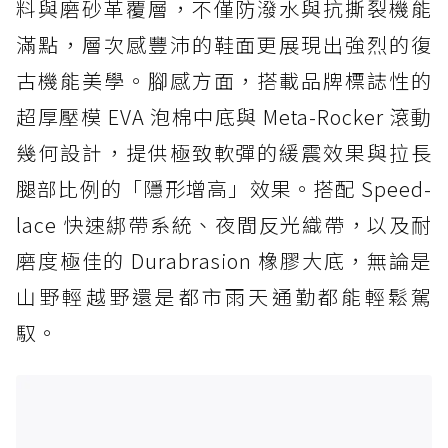
料與磨砂革覆層，不僅防潑水與抗撕裂機能
滿點，層次感豐沛的鞋面更展現出強烈的復
古機能美學。腳感方面，搭載品牌標誌性的
超厚壓模 EVA 泡棉中底與 Meta-Rocker 滾動
幾何設計，提供極致軟彈的緩震效果與拉長
腿部比例的「隱形增高」效果。搭配 Speed-
lace 快速綁帶系統、夜間反光織帶，以及耐
磨度極佳的 Durabrasion 橡膠大底，無論是
山野輕越野還是都市雨天通勤都能輕鬆駕
馭。