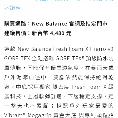
水跑鞋
防水鞋推薦 15. Brooks Cascadia 19 GTX：注
入氮氣中底與 GORE-TEX 的全地形碳中和神鞋
購買通路：New Balance 官網及指定門市
建議售價：新台幣 4,480 元
這款 New Balance Fresh Foam X Hierro v9
GORE-TEX 全鞋搭載 GORE-TEX® 頂級防水防
風薄膜，同時保有優異透氣度，在暴雨天或
戶外泥濘山徑中，雙腳依然能保持絕對乾
爽。中底採用獨家 雙密度 Fresh Foam X 緩
震科技，上層軟彈舒適、下層穩定支撐，走
一整天也不累腳；搭配戶外玩家最愛的
Vibram® Megagrip 黃金大底 與專利顆粒胎