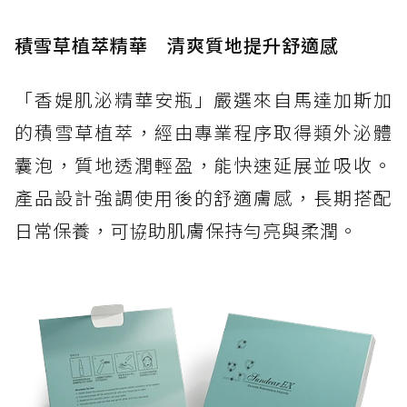
積雪草植萃精華 清爽質地提升舒適感
「香媞肌泌精華安瓶」嚴選來自馬達加斯加
的積雪草植萃，經由專業程序取得類外泌體
囊泡，質地透潤輕盈，能快速延展並吸收。
產品設計強調使用後的舒適膚感，長期搭配
日常保養，可協助肌膚保持勻亮與柔潤。