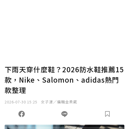
為了鼓勵作者持續創作更好的內容，會員可以
使用「贊助」功能實質回饋給喜愛的作者。可
將您認為適合的點數贈送給作者，一旦使用贊
助點數即不得撤銷，單筆贊助最低點數為30
點，最高點數沒有上限。
U 利點數 1 點 = NTD 1 元。
下雨天穿什麼鞋？2026防水鞋推薦15
款，Nike、Salomon、adidas熱門
確認送出
款整理
我已詳閱贊助說明，且同意站方的使用條款。
2026-07-30 15:25
女子漾／編輯金柔葳
您當前剩餘 U 利點數：
0
點；前往
購買點數