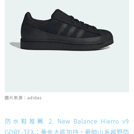
DISC WP+：首度導入旋鈕快穿，橘標防水加持
的城市波浪神鞋
防水鞋推薦 10. PUMA Voyage NITRO™ 4
GORE-TEX：氮氣中底注入，回彈與防滑兼具的
全天候越野跑鞋
防水鞋推薦 11. On Cloudhorizon 2 WP：腳
感軟彈、搭載 Missiongrip™ 的防水輕越野鞋
防水鞋推薦 12. Vans Crosspath XC GORE-
TEX：搭載 Vibram 大底與 GORE-TEX，顛覆
滑板印象的防水鞋
防水鞋推薦 13. Dr. Martens 1460 Rain
圖片來源：adidas
Boot：馬汀首款雨靴登場，經典八孔加上全防
水 PVC
防水鞋推薦 14. SKECHERS BADGER
防水鞋推薦 2. New Balance Hierro v9
WATERPROOF：一踩即穿懶人神器！搭載固特
GORE-TEX：黃金大底加持，最帥山系越野防
異大底與全防水厚底健走鞋