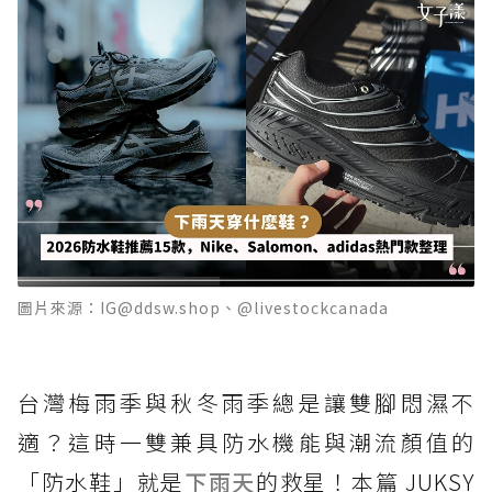
圖片來源：IG@ddsw.shop、@livestockcanada
台灣梅雨季與秋冬雨季總是讓雙腳悶濕不
適？這時一雙兼具防水機能與潮流顏值的
「防水鞋」就是
下雨天
的救星！本篇 JUKSY