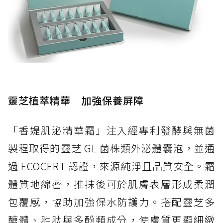
靈芝植萃精華 加強保養屏障
「香媞肌泌精華霜」注入經專利發酵與無菌
製程取得的靈芝 GL 菌株類外泌體囊泡，並通
過 ECOCERT 認證，來源純淨且品質安全。霜
體質地綿密，推抹後可於肌膚表層形成柔潤
包覆感，協助加強保水防護力。搭配靈芝多
醣體、胜肽與多酚類成分，使膚質更顯細緻