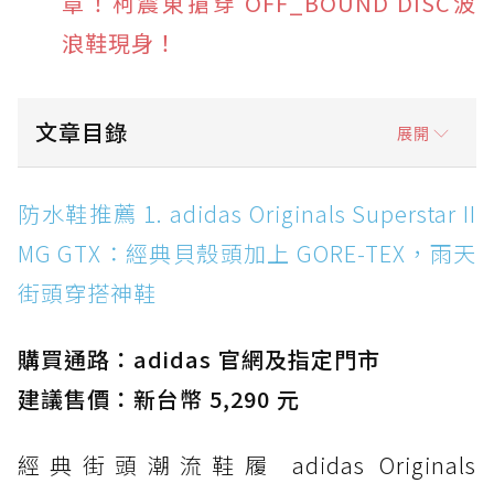
章！柯震東搶穿 OFF_BOUND DISC波
浪鞋現身！
文章目錄
展開
防水鞋推薦 1. adidas Originals Superstar II
防水鞋推薦 1. adidas Originals Superstar II
MG GTX：經典貝殼頭加上 GORE-TEX，雨天街
MG GTX：經典貝殼頭加上 GORE-TEX，雨天
頭穿搭神鞋
街頭穿搭神鞋
防水鞋推薦 2. New Balance Hierro v9 GORE-
TEX：黃金大底加持，最帥山系越野防水跑鞋
購買通路：adidas 官網及指定門市
防水鞋推薦 3. Nike Dunk Low GORE-TEX：
經典 Dunk 輪廓加上防水科技，雨天穿搭帥度不
建議售價：新台幣 5,290 元
打折
經典街頭潮流鞋履 adidas Originals
防水鞋推薦 4. ASICS TRABUCO 14 GTX：搭
載 GORE-TEX 隱形貼合科技，全方位防水神鞋