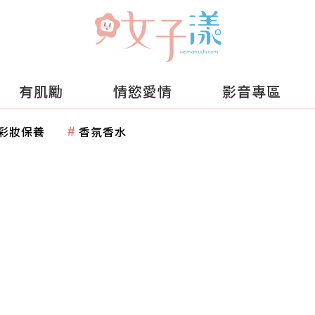
有肌勵
情慾愛情
影音專區
彩妝保養
香氛香水