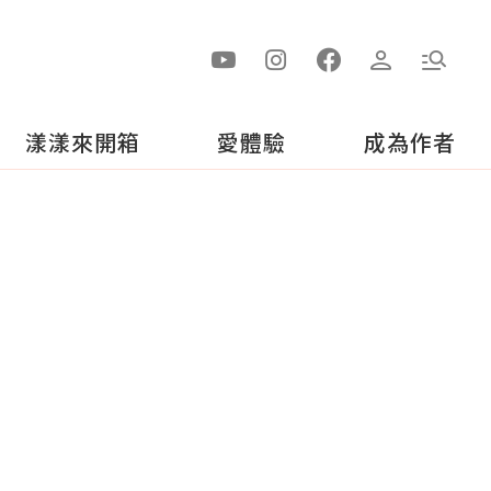
漾漾來開箱
愛體驗
成為作者