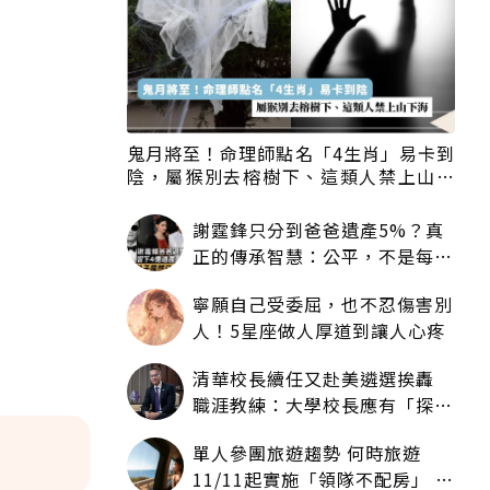
鬼月將至！命理師點名「4生肖」易卡到
陰，屬猴別去榕樹下、這類人禁上山下
海
謝霆鋒只分到爸爸遺產5%？真
正的傳承智慧：公平，不是每個
人拿一樣多
寧願自己受委屈，也不忍傷害別
人！5星座做人厚道到讓人心疼
清華校長續任又赴美遴選挨轟
職涯教練：大學校長應有「探
索」職涯權利嗎？
單人參團旅遊趨勢 何時旅遊
11/11起實施「領隊不配房」 落