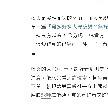
秋天是展現品味的季節，而大長
布一篇
「最多好多人穿這雙？無痛
「
這只有增高五公分嗎？感覺有
「蛋殼鞋真的已經紅一陣子了，台
言。
發文的原PO表示，最近看到IU穿上Ne
注意，後來又看到
許瑋甯
、柯震東
下單，發現這雙蛋殼鞋一穿上腿就
厚底
球鞋
底偏硬，真的是好看又好