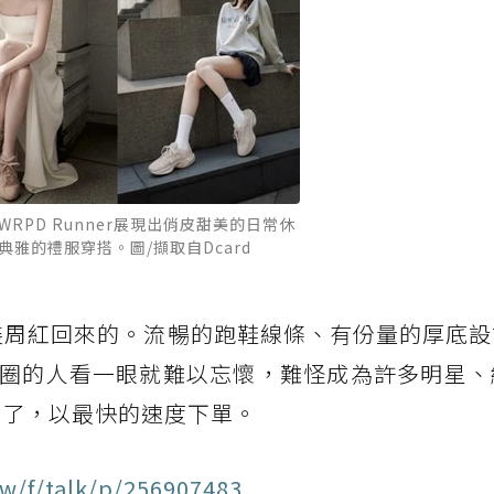
WRPD Runner展現出俏皮甜美的日常休
典雅的禮服穿搭。圖/擷取自Dcard
巴黎時裝周紅回來的。流暢的跑鞋線條、有份量的厚底
圈的人看一眼就難以忘懷，難怪成為許多明星、
不了，以最快的速度下單。
w/f/talk/p/256907483