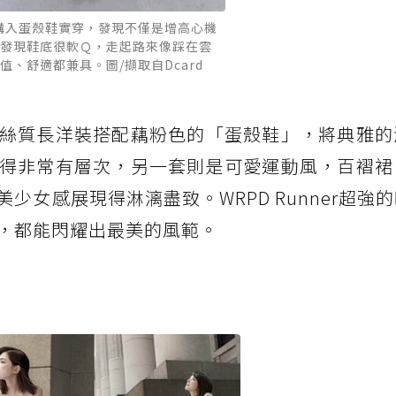
購入蛋殼鞋實穿，發現不僅是增高心機
發現鞋底很軟Ｑ，走起路來像踩在雲
值、舒適都兼具。圖/擷取自Dcard
絲質長洋裝搭配藕粉色的「蛋殼鞋」，將典雅的
得非常有層次，另一套則是可愛運動風，百褶裙
少女感展現得淋漓盡致。WRPD Runner超強
，都能閃耀出最美的風範。