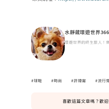
水靜葳環遊世界36
環遊世界的終生旅人！
#球鞋
#時尚
#許瑋甯
#流行
喜歡這篇文章嗎？歡迎