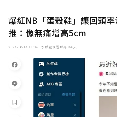
爆紅NB「蛋殼鞋」讓回頭率
推：像無痛增高5cm
2024-10-14 11:34
水靜葳環遊世界366天