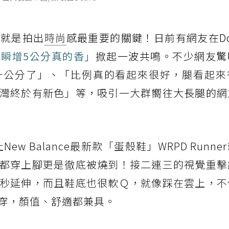
腿就是拍出
時尚
感最重要的關鍵！日前有網友在Dc
瞬增5公分真的香」
掀起一波共鳴。不少網友驚
十公分了
」、「
比例真的看起來很好，腿看起來
灣終於有新色」
等，
吸引一大群
嚮往大長腿的網
w Balance最新款「蛋殼鞋」WRPD Runne
都穿上腳更是徹底被燒到！接二連三的視覺重擊
秒延伸，而且鞋底也很軟Ｑ，就像踩在雲上，不
穿，顏值、舒適都兼具。