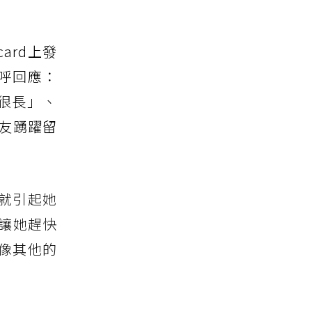
ard上發
呼回應：
很長
」
、
友踴躍留
r就引起她
讓她趕快
像其他的