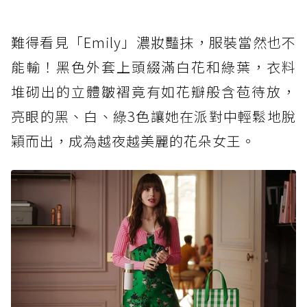
難得看見「Emily」濃妝豔抹，服裝當然也不
能輸！黑色外套上頭綴滿白花和綠葉，衣料
堆砌出的立體皺褶竟有如花瓣般含苞待放，
亮眼的黑、白、綠3色讓她在派對中輕鬆地脫
穎而出，成為越夜越美麗的花朵女王。