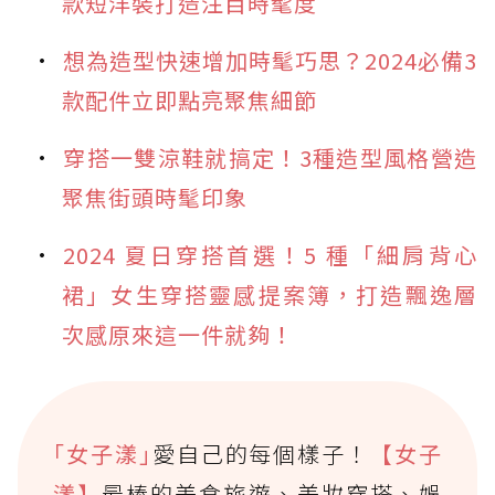
款短洋裝打造注目時髦度
想為造型快速增加時髦巧思？2024必備3
款配件立即點亮聚焦細節
穿搭一雙涼鞋就搞定！3種造型風格營造
聚焦街頭時髦印象
2024 夏日穿搭首選！5 種「細肩背心
裙」女生穿搭靈感提案簿，打造飄逸層
次感原來這一件就夠！
｢女子漾｣
愛自己的每個樣子！
【女子
漾】
最棒的美食旅遊、美妝穿搭、娛