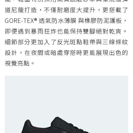
道尼龍打造，不僅耐磨度大提升，更搭載了
防水鞋推薦 6. HOKA Stinson Evo GTX：越野
復刻厚底，GORE-TEX 防水與增高神器一次滿
GORE-TEX® 透氣防水薄膜 與橡膠防泥護板，
足
即便遇到暴雨狂炸也能保持雙腳絕對乾爽。
防水鞋推薦 7. Timberland Motion Access：
細節部分更加入了反光斑點鞋帶與三線條紋
黃靴同級頂級防水，輕量化工裝健走鞋雨天必備
設計，在夜間或暗處穿搭時更能展現出色的
防水鞋推薦 7. Timberland Motion Access：
視覺亮點。
黃靴同級頂級防水，輕量化工裝健走鞋雨天必備
防水鞋推薦 8. Mizuno WAVE MUJIN LS
GTX：搭載 Vibram 黃金大底與 GORE-TEX 的
日系街頭潮鞋
防水鞋推薦 9. PALLADIUM OFF_BOUND
DISC WP+：首度導入旋鈕快穿，橘標防水加持
的城市波浪神鞋
防水鞋推薦 10. PUMA Voyage NITRO™ 4