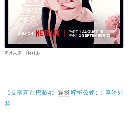
圖片來源：Netflix
《艾蜜莉在巴黎4》
穿搭
解析公式1：浮誇外
套