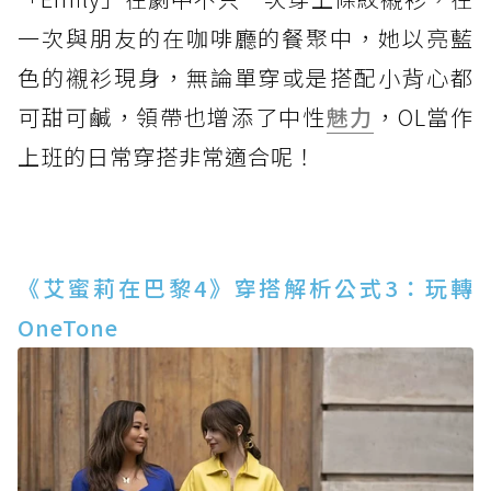
一次與朋友的在咖啡廳的餐聚中，她以亮藍
色的襯衫現身，無論單穿或是搭配小背心都
可甜可鹹，領帶也增添了中性
魅力
，OL當作
上班的日常穿搭非常適合呢！
《艾蜜莉在巴黎4》穿搭解析公式3：玩轉
OneTone