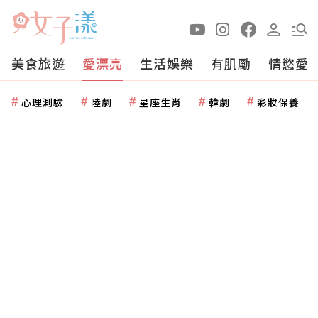
美食旅遊
愛漂亮
生活娛樂
有肌勵
情慾愛
心理測驗
陸劇
星座生肖
韓劇
彩妝保養