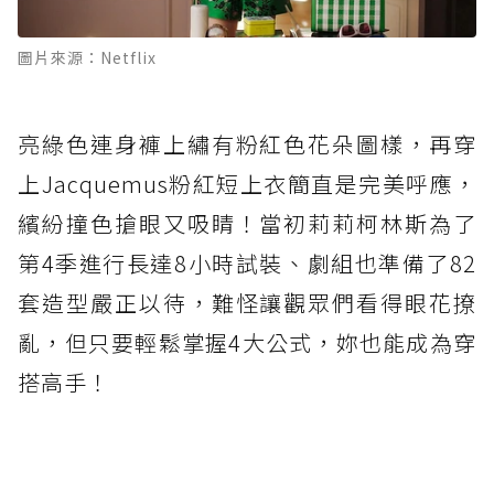
圖片來源：Netflix
亮綠色連身褲上繡有粉紅色花朵圖樣，再穿
上Jacquemus粉紅短上衣簡直是完美呼應，
繽紛撞色搶眼又吸睛！當初莉莉柯林斯為了
第4季進行長達8小時試裝、劇組也準備了82
套造型嚴正以待，難怪讓觀眾們看得眼花撩
亂，但只要輕鬆掌握4大公式，妳也能成為穿
搭高手！