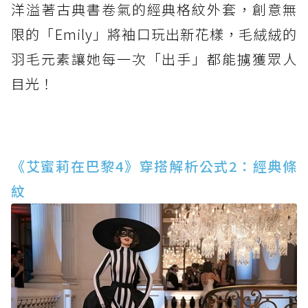
洋溢著古典書卷氣的經典格紋外套，創意無
限的「Emily」將袖口玩出新花樣，毛絨絨的
羽毛元素讓她每一次「出手」都能擄獲眾人
目光！
《艾蜜莉在巴黎4》穿搭解析公式2：經典條
紋