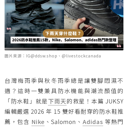
圖片來源：IG@ddsw.shop、@livestockcanada
台灣梅雨季與秋冬雨季總是讓雙腳悶濕不
適？這時一雙兼具防水機能與潮流顏值的
「防水鞋」就是
下雨天
的救星！本篇 JUKSY
編輯嚴選 2026 年 15 雙好看耐穿的防水鞋推
薦，包含
Nike
、Salomon、
Adidas
等熱門