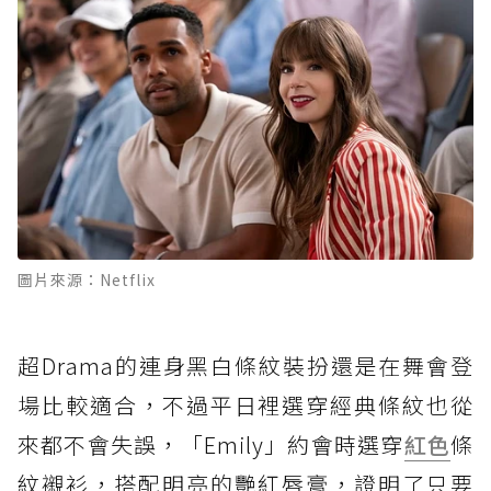
圖片來源：Netflix
超Drama的連身黑白條紋裝扮還是在舞會登
場比較適合，不過平日裡選穿經典條紋也從
來都不會失誤，「Emily」約會時選穿
紅色
條
紋襯衫，搭配明亮的艷紅唇膏，證明了只要