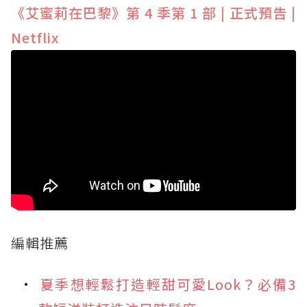
《艾蜜莉在巴黎》第 4 季第 1 部 | 正式預告 |
Netflix
編輯推薦
夏季想輕鬆打造輕甜可愛Look？必備3