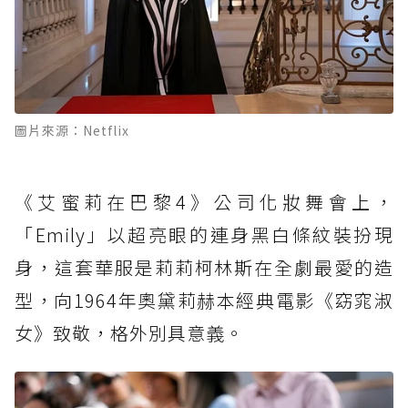
圖片來源：Netflix
《艾蜜莉在巴黎4》公司化妝舞會上，
「Emily」以超亮眼的連身黑白條紋裝扮現
身，這套華服是莉莉柯林斯在全劇最愛的造
型，向1964年奧黛莉赫本經典電影《窈窕淑
女》致敬，格外別具意義。