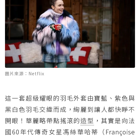
圖片來源：Netflix
這一套超級耀眼的羽毛外套由寶藍、紫色與
黑白色羽毛交織而成，絢麗到讓人都快睜不
開眼！華麗略帶點搖滾的
造型
，其實是向法
國60年代傳奇女星馮絲華哈蒂（Françoise