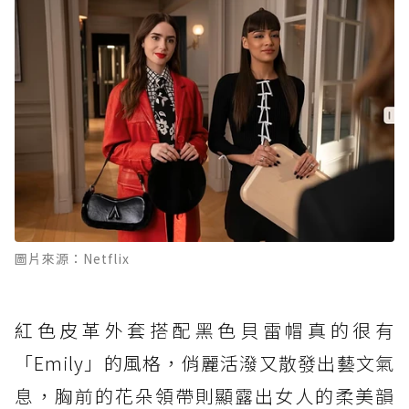
圖片來源：Netflix
紅色皮革外套搭配黑色貝雷帽真的很有
「Emily」的風格，俏麗活潑又散發出藝文氣
息，胸前的花朵領帶則顯露出女人的柔美韻