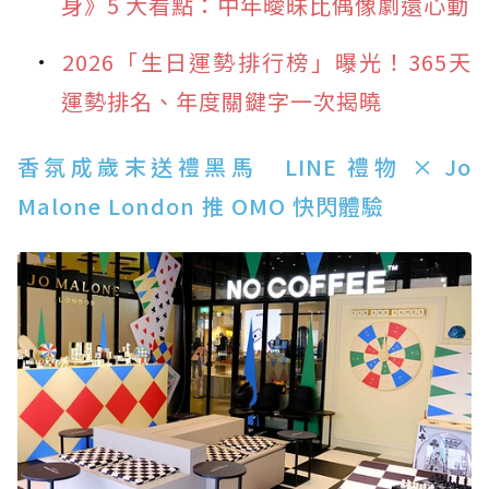
身》5 大看點：中年曖昧比偶像劇還心動
2026「生日運勢排行榜」曝光！365天
運勢排名、年度關鍵字一次揭曉
香氛成歲末送禮黑馬 LINE 禮物 × Jo
Malone London 推 OMO 快閃體驗