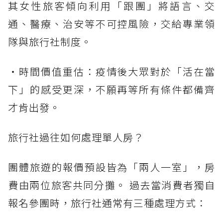
其女性旅客傾向利用「跟團」將語言、交
通、醫療、治安等不可控風險，交給專業領
隊與旅行社制度。
・時間價值重估：疫情後大眾對於「活在當
下」的感受更深，不願再等所有條件都備齊
才肯出發。
旅行社過往如何處理單人房？
團體旅遊的報價預設皆為「兩人一室」，房
費由兩位旅客共同分攤。 過去當消費者獨自
報名參團時，旅行社通常有三種處理方式：