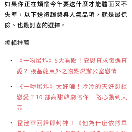
如果你正在煩惱今年要送什麼才能體面又不
失準，以下送禮趨勢與人氣品項，就是最保
險、也最討喜的選擇。
編輯推薦
《一吻爆炸》5大看點！安恩真求職遇真
愛？ 張基龍意外之吻點燃辦公室戀情
《一吻爆炸》太好嗑！冷冷的天好想談
戀愛？10 部高甜韓劇陪你一路心動到天
亮
霍建華回歸即封神！《他為什麼依然單