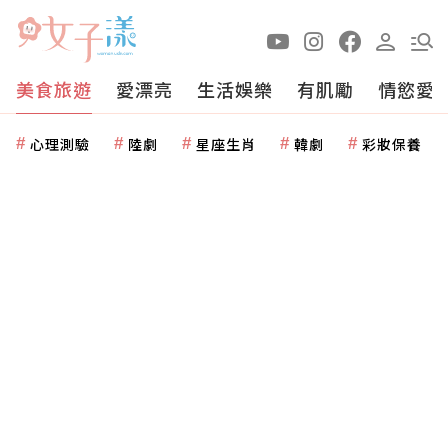
美食旅遊
愛漂亮
生活娛樂
有肌勵
情慾愛
心理測驗
陸劇
星座生肖
韓劇
彩妝保養