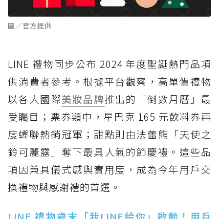
圖／官方提供
LINE 禮物同步公布 2024 年度聖誕熱門品項
供消費者參考。根據平台觀察，高單價禮物
以各大國際
美妝品牌
推出的「倒數月曆」最
受矚目；票券類中，星巴克 165 元飲料券再
度蟬聯熱銷冠軍；甜點則由法蕾熊「天使之
鈴可麗露」奪下最具人氣的節慶禮。這些品
項因兼具儀式感與實用度，成為今年用戶交
換禮物與感謝禮的首選。
LINE 禮物歲末「我LINE給你」啟動！用戶