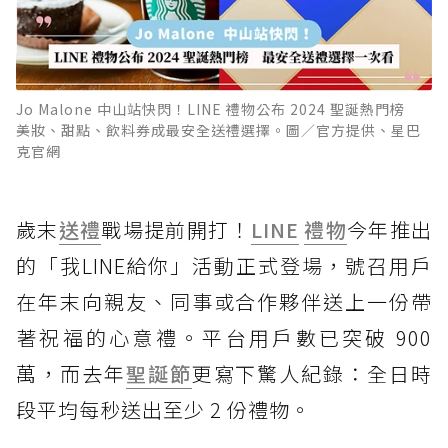
Jo Malone 中山站快閃！LINE 禮物公布 2024 聖誕熱門榜
美妝、甜點、飲料券成最安全送禮選擇。圖／官方提供、星巴
克官網
歲末
送禮
戰場提前開打！
LINE
禮物
今年推出
的「我LINE給你」活動正式登場，號召用戶
在年末向親友、同事或合作夥伴送上一份帶
著祝福的心意禮。平台用戶數已突破 900
萬，而去年
聖誕節
更寫下驚人紀錄：全日時
段平均每秒送出至少 2 份禮物。