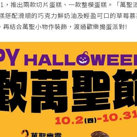
0/31，推出兩款切片蛋糕、一款整模蛋糕。「萬聖
蛋糕搭配滑順的巧克力鮮奶油及輕盈可口的草莓慕
，再結合萬聖小物作裝飾，渡過歡樂搗蛋派對!