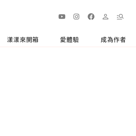
漾漾來開箱
愛體驗
成為作者