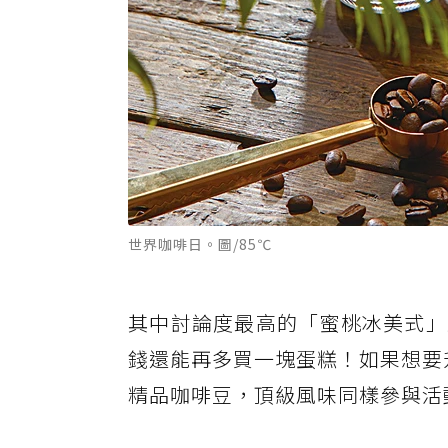
世界咖啡日。圖/85℃
其中討論度最高的「蜜桃冰美式」原
錢還能再多買一塊蛋糕！如果想要升
精品咖啡豆，頂級風味同樣參與活