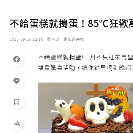
不給蛋糕就搗蛋！85℃狂歡
2025-09-26 12:10
女子漾／編輯譚麗敏
不給
蛋糕
就搗蛋!十月不只迎來萬
雙重驚喜活動，讓你從早喝到晚都