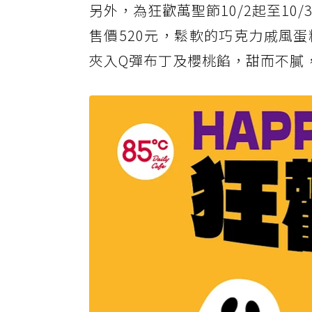
另外，為狂歡萬聖節10/2起至1
售價520元，鬆軟的巧克力戚風
夾入Q彈布丁及櫻桃餡，甜而不膩