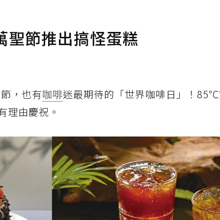
萬聖節推出搞怪蛋糕
聖節，也有
咖啡
迷最期待的「世界咖啡日」！85
有理由慶祝。