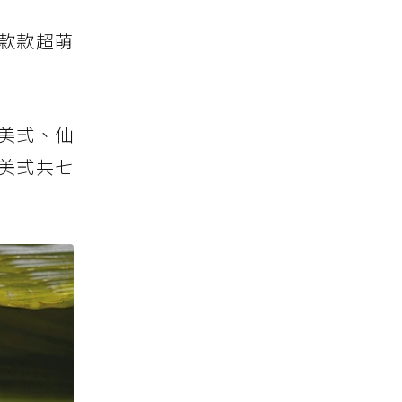
款款超萌
氣美式、仙
美式共七