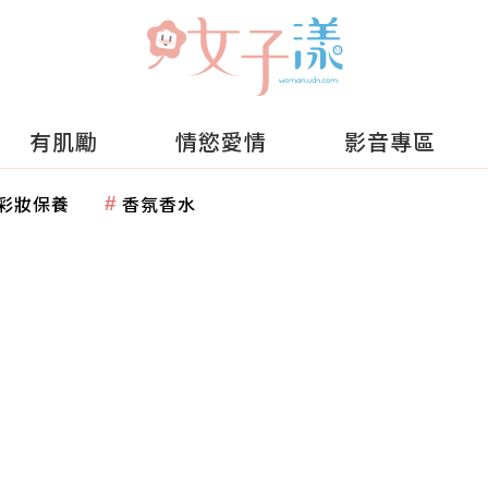
有肌勵
情慾愛情
影音專區
彩妝保養
香氛香水