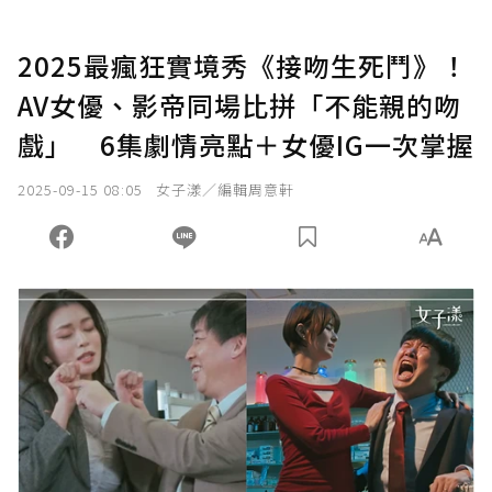
2025最瘋狂實境秀《接吻生死鬥》！
AV女優、影帝同場比拼「不能親的吻
戲」 6集劇情亮點＋女優IG一次掌握
2025-09-15 08:05
女子漾／編輯周意軒