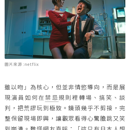
圖片來源 :netflix
雖以吻」為核心，但並非情慾導向，而是展
現演員如何在
禁忌
規則裡轉場、搞笑、談
判，把荒謬玩到極致。鏡頭幾乎不剪接，完
整保留現場即興，讓觀眾看得心驚膽跳又笑
到崩潰。難怪網友直呼：「這只有日本人想