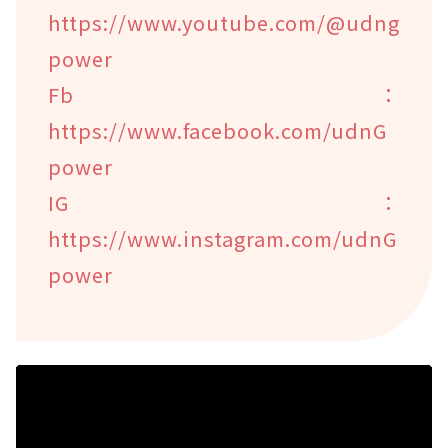
https://www.youtube.com/@udng
power
Fb：
https://www.facebook.com/udnG
power
IG：
https://www.instagram.com/udnG
power