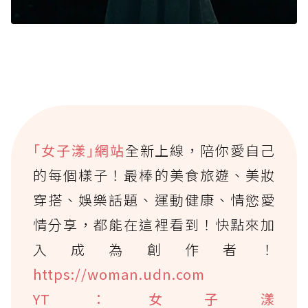
｢女子漾｣網站
全新上線，陪你愛自己
的每個樣子！最棒的美食旅遊、美妝
穿搭、娛樂話題、運動健康、情慾愛
情分享，都能在這裡看到！快點來加
入成為創作者！
https://woman.udn.com
YT：女子漾