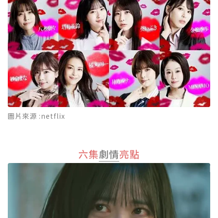
圖片來源 :netflix
六集
劇情
亮點