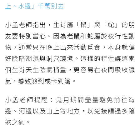
上、水邊」千萬別去
小孟老師指出，生肖屬「鼠」與「蛇」的朋
友要特別當心。因為老鼠和蛇屬於夜行性動
物，通常只在晚上出來活動覓食，本身就偏
好陰暗潮濕與洞穴環境。這樣的特性讓這兩
個生肖天生陰氣稍重，更容易在夜間吸收穢
氣，導致煞到或卡到陰。
小孟老師提醒：鬼月期間盡量避免前往海
邊、河邊以及山上等地方，以免接觸過多陰
煞之氣。