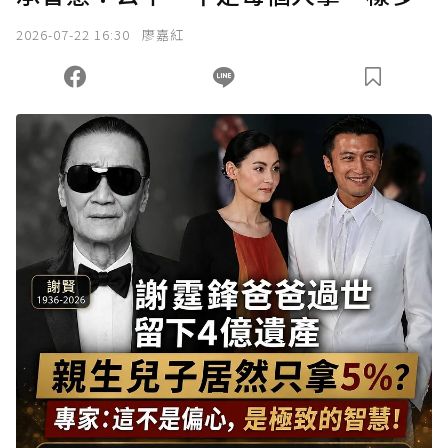
2026-07-22 16:30
廖嘉紅