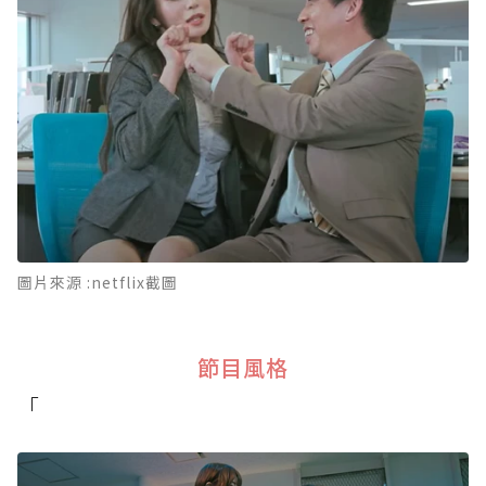
圖片來源 :netflix截圖
節目風格
「