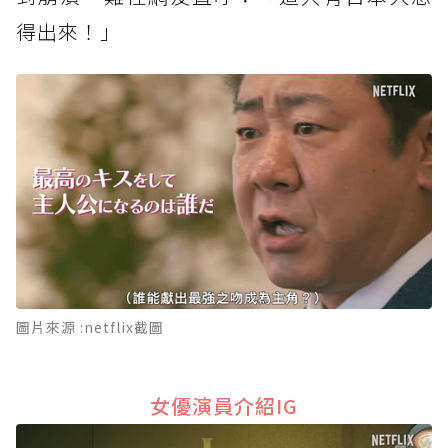
得出來！」
圖片來源 :netflix截圖
女優演員介紹IG