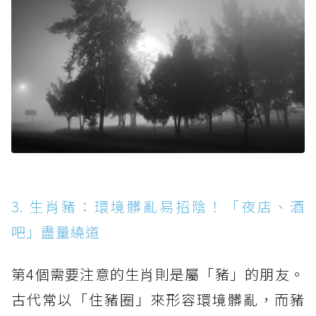
3. 生肖豬：環境髒亂易招陰！「夜店、酒
吧」盡量繞道
第4個需要注意的生肖則是屬「豬」的朋友。
古代常以「住豬圈」來形容環境髒亂，而豬