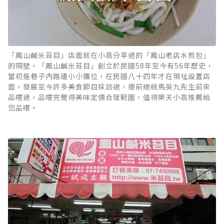
「鳳山鹹米苔目」店面就在小高分享過的「鳳山老店水煎包」
的隔壁，「鳳山鹹米苔目」創立於民國58年至今有56年歷史，
當初是巷子內路邊小小攤位，在民國八十四年才在現址設置店
面，發展至今許多美食節目採訪過，連前總統馬英九先生前來
品嚐過，品嚐完覺得美味定價合理範圍，值得樂天小高推薦給
您品嚐。