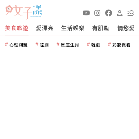
美食旅遊
愛漂亮
生活娛樂
有肌勵
情慾愛
心理測驗
陸劇
星座生肖
韓劇
彩妝保養