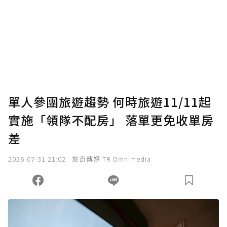
為了鼓勵作者持續創作更好的內容，會員可以
使用「贊助」功能實質回饋給喜愛的作者。可
將您認為適合的點數贈送給作者，一旦使用贊
助點數即不得撤銷，單筆贊助最低點數為30
點，最高點數沒有上限。
U 利點數 1 點 = NTD 1 元。
單人參團旅遊趨勢 何時旅遊11/11起
實施「領隊不配房」 落單更免收單房
確認送出
差
我已詳閱贊助說明，且同意站方的使用條款。
2026-07-31 21:02
旅奇傳媒 TR Omnimedia
您當前剩餘 U 利點數：
0
點；前往
購買點數