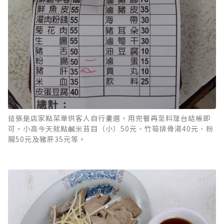
這張是店家點菜單供客人自行畫選，用完餐再至料理台結帳即
可，小高今天就點鹹米苔目（小）50元、竹筍排骨湯40元、粉
腸50元及豬肝35元等。