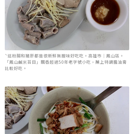
ˋ這粉腸和豬肝都是很新鮮無腥味好吃吃。高雄市｜鳳山區。
「鳳山鹹米苔目」飄香超過50年老字號小吃，蘸上特調醬油膏
比較好吃。