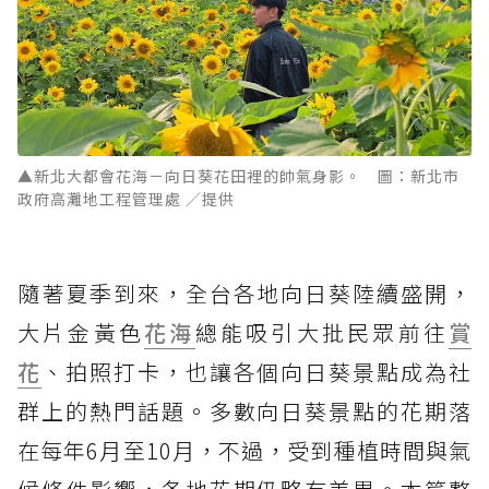
▲新北大都會花海－向日葵花田裡的帥氣身影。 圖：新北市
政府高灘地工程管理處 ／提供
隨著夏季到來，全台各地向日葵陸續盛開，
大片金黃色
花海
總能吸引大批民眾前往
賞
花
、拍照打卡，也讓各個向日葵景點成為社
群上的熱門話題。多數向日葵景點的花期落
在每年6月至10月，不過，受到種植時間與氣