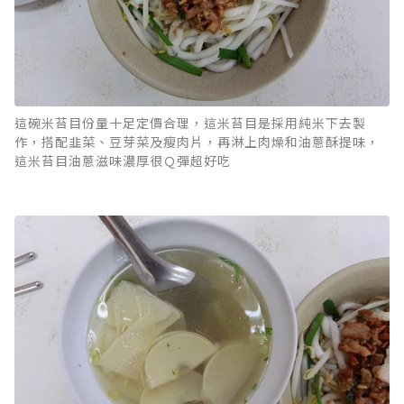
這碗米苔目份量十足定價合理，這米苔目是採用純米下去製
作，搭配韭菜、豆芽菜及瘦肉片，再淋上肉燥和油蔥酥提味，
這米苔目油蔥滋味濃厚很Ｑ彈超好吃