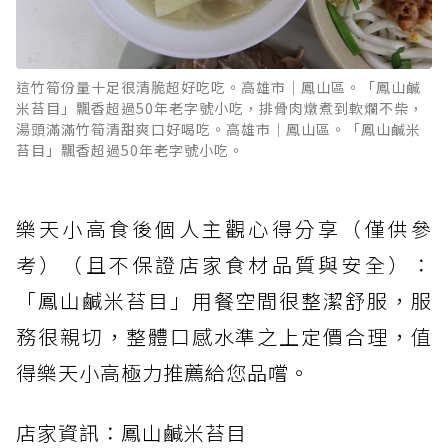
這竹筍份量十足很清脆超好吃吃。高雄市｜鳳山區。「鳳山鹹
米苔目」飄香超過50年老字號小吃，排骨肉燉煮到軟爛不柴，
湯頭滿滿竹筍清甜爽口好喝吃。高雄市｜鳳山區。「鳳山鹹米
苔目」飄香超過50年老字號小吃。
樂天小高食後個人主觀心得分享（僅供參
考）（且不保證店家食材品質與安全）：
「鳳山鹹米苔目」用餐空間很整潔舒服，服
務很親切，整體口感水準之上定價合理，值
得樂天小高極力推薦給您品嚐。
店家資訊：鳳山鹹米苔目