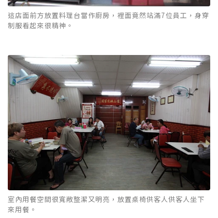
這店面前方放置料理台當作廚房，裡面竟然站滿7位員工，身穿
制服看起來很精神。
室內用餐空間很寬敞整潔又明亮，放置桌椅供客人供客人坐下
來用餐。