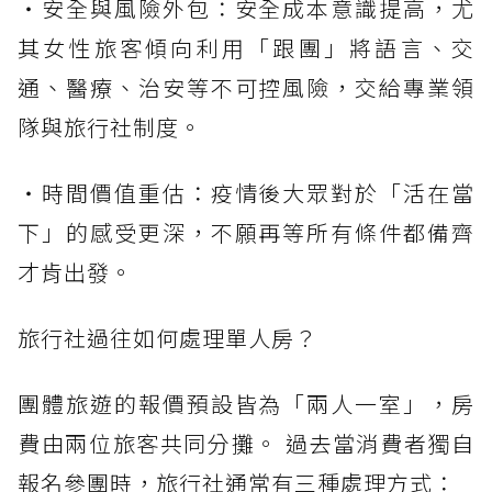
・安全與風險外包：安全成本意識提高，尤
其女性旅客傾向利用「跟團」將語言、交
通、醫療、治安等不可控風險，交給專業領
隊與旅行社制度。
・時間價值重估：疫情後大眾對於「活在當
下」的感受更深，不願再等所有條件都備齊
才肯出發。
旅行社過往如何處理單人房？
團體旅遊的報價預設皆為「兩人一室」，房
費由兩位旅客共同分攤。 過去當消費者獨自
報名參團時，旅行社通常有三種處理方式：