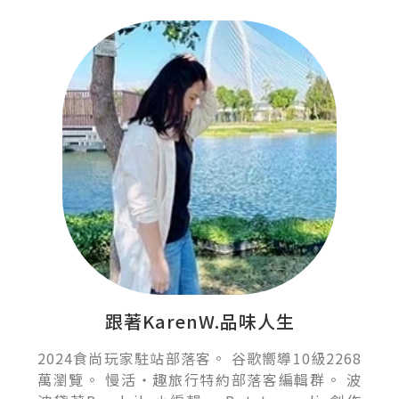
跟著KarenW.品味人生
2024食尚玩家駐站部落客。 谷歌嚮導10級2268
萬瀏覽。 慢活‧趣旅行特約部落客編輯群。 波