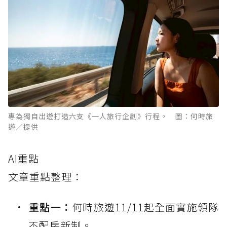
專為獨自出遊打造六支《一人旅行企劃》行程。 圖：何時旅
遊／提供
AI重點
文章重點整理：
重點一：
何時旅遊11/11起全面實施領隊
不配房新制。