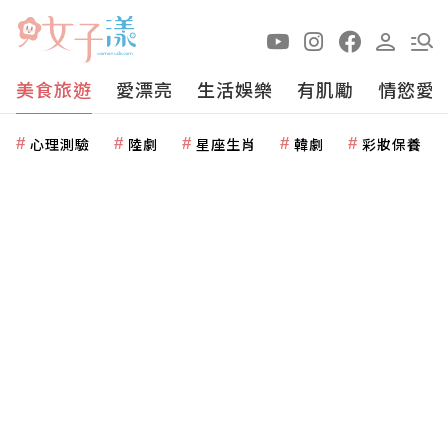
美食旅遊
愛漂亮
生活娛樂
有肌勵
情慾愛
心理測驗
陸劇
星座生肖
韓劇
彩妝保養