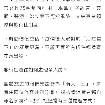
其女性旅客傾向利用「跟團」將語言、交
通、醫療、治安等不可控風險，交給專業領
隊與旅行社制度。
・時間價值重估：疫情後大眾對於「活在當
下」的感受更深，不願再等所有條件都備齊
才肯出發。
旅行社過往如何處理單人房？
團體旅遊的報價預設皆為「兩人一室」，房
費由兩位旅客共同分攤。 過去當消費者獨自
報名參團時，旅行社通常有三種處理方式：