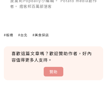
波黛莉Popdaily小編輯。 Potato media創作
者。 痞客邦百萬部落客
#板橋
#台北
#美食探店
喜歡這篇文章嗎？歡迎贊助作者，好內
容值得更多人支持。
贊助
贊助說明