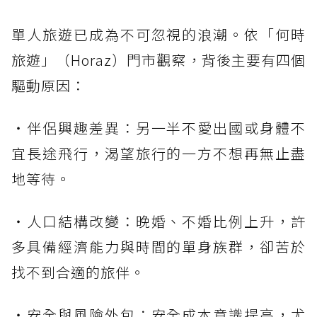
單人旅遊已成為不可忽視的浪潮。依「何時
旅遊」（Horaz）門市觀察，背後主要有四個
驅動原因：
・伴侶興趣差異：另一半不愛出國或身體不
宜長途飛行，渴望旅行的一方不想再無止盡
地等待。
・人口結構改變：晚婚、不婚比例上升，許
多具備經濟能力與時間的單身族群，卻苦於
找不到合適的旅伴。
・安全與風險外包：安全成本意識提高，尤