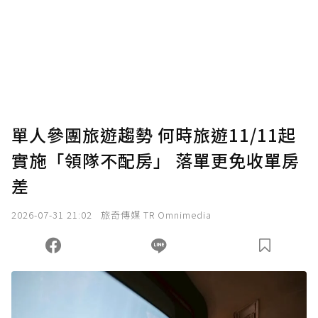
為了鼓勵作者持續創作更好的內容，會員可以
使用「贊助」功能實質回饋給喜愛的作者。可
將您認為適合的點數贈送給作者，一旦使用贊
助點數即不得撤銷，單筆贊助最低點數為30
點，最高點數沒有上限。
U 利點數 1 點 = NTD 1 元。
單人參團旅遊趨勢 何時旅遊11/11起
實施「領隊不配房」 落單更免收單房
確認送出
差
我已詳閱贊助說明，且同意站方的使用條款。
2026-07-31 21:02
旅奇傳媒 TR Omnimedia
您當前剩餘 U 利點數：
0
點；前往
購買點數