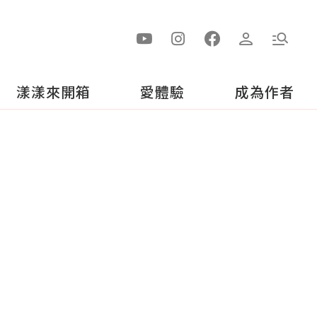
漾漾來開箱
愛體驗
成為作者