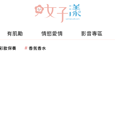
有肌勵
情慾愛情
影音專區
彩妝保養
香氛香水