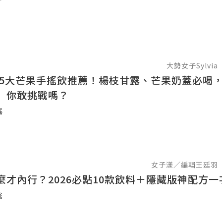
大勢女子Sylvia
夏天5大芒果手搖飲推薦！楊枝甘露、芒果奶蓋必喝
」你敢挑戰嗎？
搖
女子漾／編輯王廷羽
麼才內行？2026必點10款飲料＋隱藏版神配方一
搖