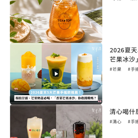
2026
芒果冰沙
#芒果
#手
清心喝什
#清心
#手