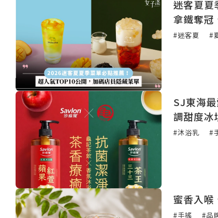
迷客夏夏
拿鐵奪冠
#迷客夏
#
SJ東海
調甜度冰
#沐浴乳
#
蜜香入喉
#手搖
#品