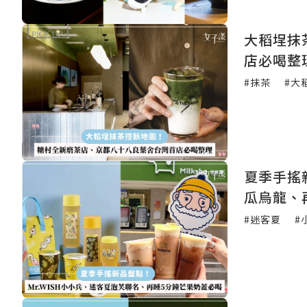
大稻埕抹
店必喝整
#抹茶
#大
夏季手搖
瓜烏龍、
#迷客夏
#