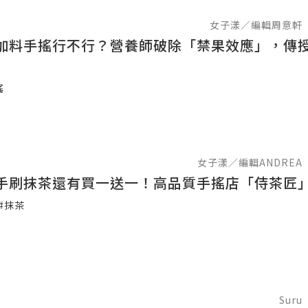
女子漾／編輯周意軒
加料手搖行不行？營養師破除「禁果效應」，傳授
搖
女子漾／編輯ANDREA
手刷抹茶還有買一送一！高品質手搖店「侍茶匠
#抹茶
Suru