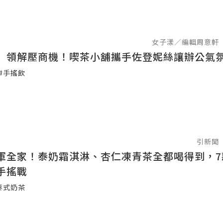
女子漾／編輯周意軒
」領解壓商機！喫茶小舖攜手佐登妮絲讓辦公氣
#手搖飲
引新聞
軍全家！泰奶霜淇淋、杏仁凍青茶全都喝得到，7
手搖戰
泰式奶茶