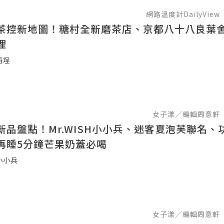
網路溫度計DailyView
茶控新地圖！糖村全新磨茶店、京都八十八良葉
理
稻埕
女子漾／編輯周意軒
新品盤點！Mr.WISH小小兵、迷客夏泡芙聯名、
再睡5分鐘芒果奶蓋必喝
小小兵
女子漾／編輯周意軒