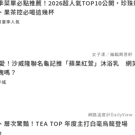
季菜單必點推薦！2026超人氣TOP10公開，珍
、果茶控必喝這幾杯
夏夏季人氣
女子漾／編輯周意軒
最愛！沙威隆聯名龜記推「蘋果紅萱」沐浴乳 網
塊嗎？
手搖
網路溫度計DailyView
、層次驚豔！TEA TOP 年度主打白毫烏龍登場
牌