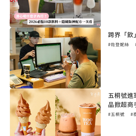
跨界「飲
#佐登妮絲
五桐號進
品掀超商
#五桐號
#