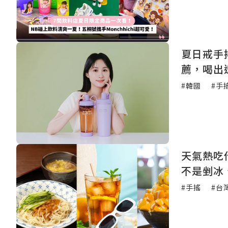
夏日戒手
薦，喝出
#韓國
#手
天氣熱吃
不是剉冰
#手搖
#台