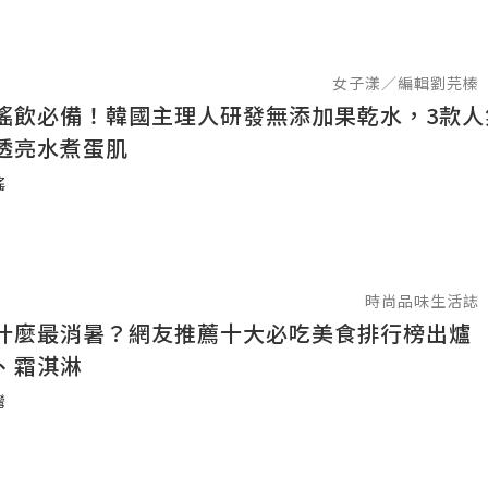
女子漾／編輯劉芫榛
搖飲必備！韓國主理人研發無添加果乾水，3款人
透亮水煮蛋肌
搖
時尚品味生活誌
什麼最消暑？網友推薦十大必吃美食排行榜出爐
、霜淇淋
灣