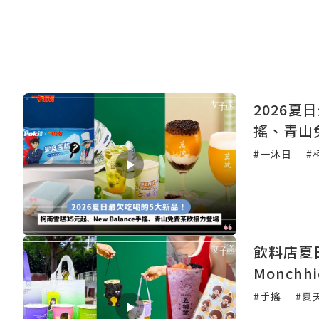
2026夏
搖、青山
#一沐日
#
飲料店夏
Monchh
#手搖
#夏