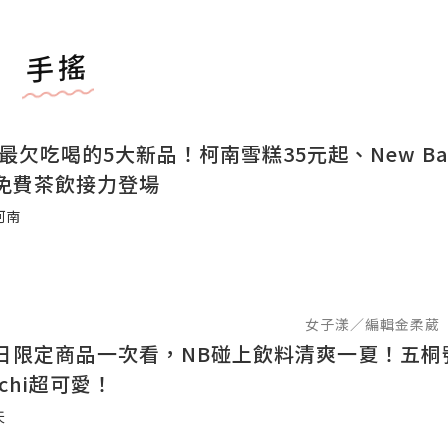
手搖
日最欠吃喝的5大新品！柯南雪糕35元起、New Bal
免費茶飲接力登場
柯南
女子漾／編輯金柔葳
日限定商品一次看，NB碰上飲料清爽一夏！五桐
ichi超可愛！
天