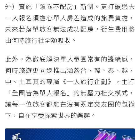
外）實施「領隊不配房」新制。更打破過去
一人報名須擔心單人房差造成的旅費負擔，
未來若落單旅客無法成功配房，衍生費用將
由何時
旅行社
全額吸收。
此外，為徹底解決單人參團常有的邊緣感，
何時旅遊更同步推出涵蓋台、韓、泰、越、
中、
土耳其
的專屬《一人旅行企劃》，主打
「全團皆為單人報名」的無壓力社交模式，
讓每一位旅客都能在沒有既定交友圈的包袱
下，自在享受探索世界的樂趣。