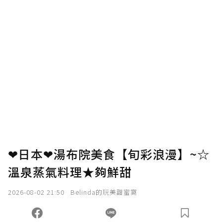
❤日本❤湯布院美食【旬彩浪漫】~☆
溫泉蒸氣料理★夠鮮甜
2026-08-02 21:50
Belinda的玩美甜蜜窩