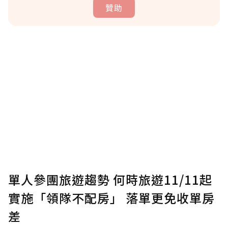
贊助
贊助說明
為了鼓勵作者持續創作更好的內容，會員可以
使用「贊助」功能實質回饋給喜愛的作者。可
將您認為適合的點數贈送給作者，一旦使用贊
助點數即不得撤銷，單筆贊助最低點數為30
點，最高點數沒有上限。
U 利點數 1 點 = NTD 1 元。
單人參團旅遊趨勢 何時旅遊11/11起
實施「領隊不配房」 落單更免收單房
確認送出
差