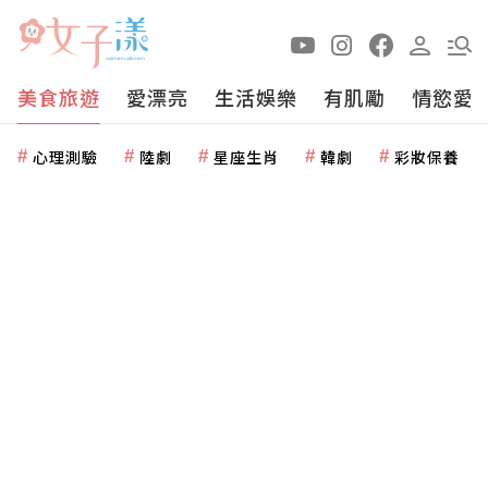
美食旅遊
愛漂亮
生活娛樂
有肌勵
情慾愛
心理測驗
陸劇
星座生肖
韓劇
彩妝保養