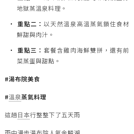
地獄蒸溫泉料理。
重點二：
以天然溫泉高溫蒸氣鎖住食材
鮮甜與肉汁。
重點三：
套餐含雞肉海鮮雙拼，還有前
菜蒸蛋與甜點。
#湯布院美食
#
溫泉
蒸氣料理
這趟
日本
行整整下了五天雨
雨中漫步湯布院人氣金鱗湖