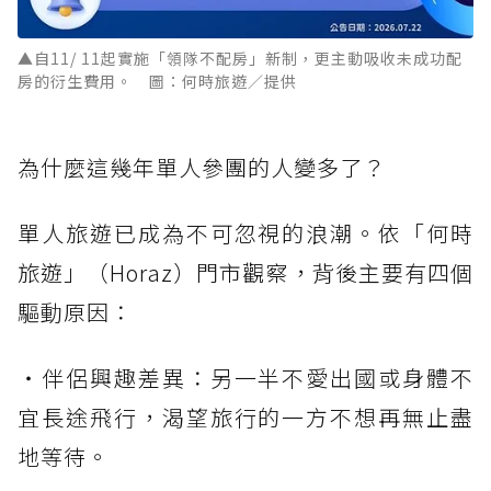
▲自11/ 11起實施「領隊不配房」新制，更主動吸收未成功配
房的衍生費用。 圖：何時旅遊／提供
為什麼這幾年單人參團的人變多了？
單人旅遊已成為不可忽視的浪潮。依「何時
旅遊」（Horaz）門市觀察，背後主要有四個
驅動原因：
・伴侶興趣差異：另一半不愛出國或身體不
宜長途飛行，渴望旅行的一方不想再無止盡
地等待。