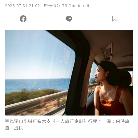
我已詳閱贊助說明，且同意站方的使用條款。
2026-07-31 21:02
旅奇傳媒 TR Omnimedia
您當前剩餘 U 利點數：
0
點；前往
購買點數
專為獨自出遊打造六支《一人旅行企劃》行程。 圖：何時旅
遊／提供