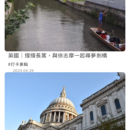
英國｜撐撐長蒿，與徐志摩一起尋夢劍橋
#打卡景點
2024.04.29