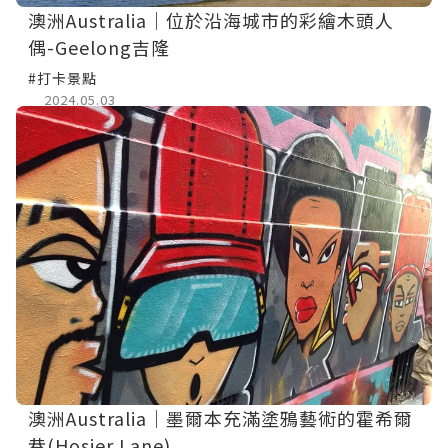
澳洲Australia｜位於沿海城市的彩繪木頭人
偶-Geelong吉隆
#打卡景點
2024.05.03
澳洲Australia｜墨爾本充滿塗鴉藝術的霍希爾
巷(Hosier Lane)