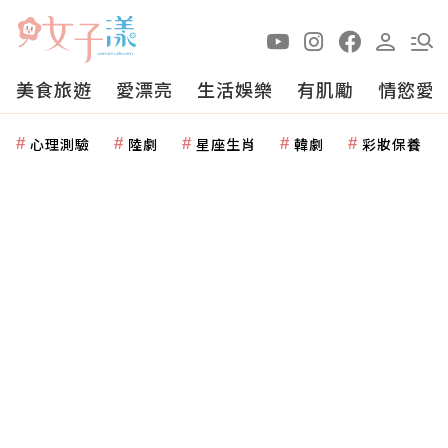
美食旅遊
愛漂亮
生活娛樂
有肌勵
情慾愛
心理測驗
陸劇
星座生肖
韓劇
彩妝保養