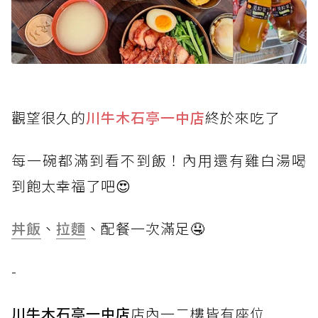
觀望很久的
川牛木石亭一中店
終於來吃了
每一碗都滿到看不到飯！內用還有雞白湯喝
到飽太幸福了吧😍
丼飯
、
拉麵
、配餐一次滿足🤤
-
川牛木石亭一中店
店內一二樓皆有座位