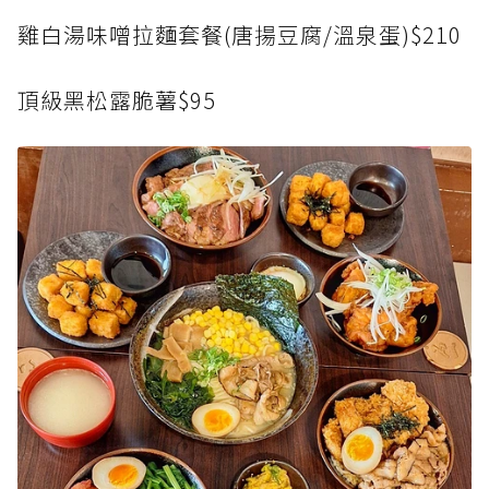
雞白湯味噌拉麵套餐(唐揚豆腐/溫泉蛋)$210
頂級黑松露脆薯$95