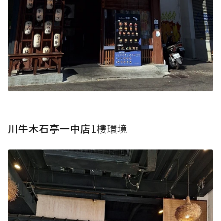
川牛木石亭一中店
1樓環境