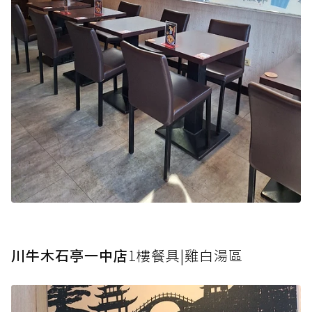
川牛木石亭一中店
1樓餐具|雞白湯區