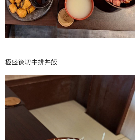
極盛後切牛排丼飯