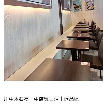
川牛木石亭一中店
雞白湯｜飲品區