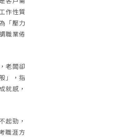
是客戶需
工作性質
為「壓力
調職業倦
，老闆卻
般」，指
成就感，
不起勁，
考職涯方