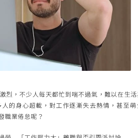
激烈，不少人每天都忙到喘不過氣，難以在生活
多人的身心超載，對工作逐漸失去熱情，甚至萌
發職業倦怠呢？
過勞 「
工作壓力
大」離職與否引兩派討論