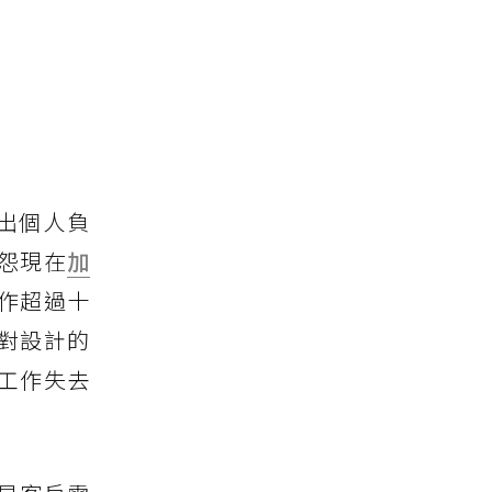
出個人負
怨現在
加
作超過十
對設計的
工作失去