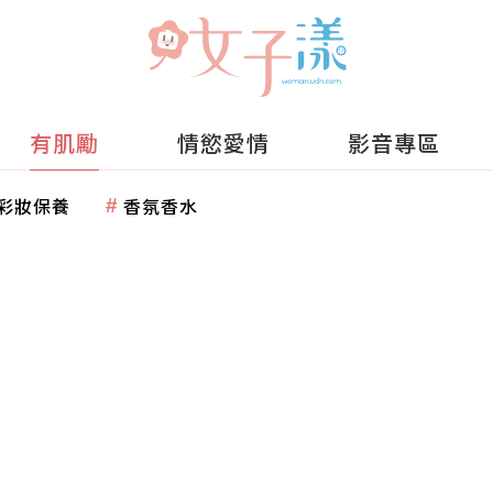
有肌勵
情慾愛情
影音專區
彩妝保養
香氛香水