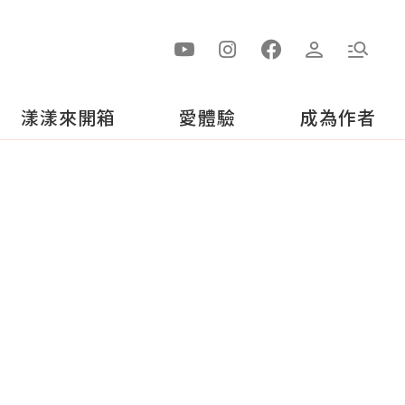
漾漾來開箱
愛體驗
成為作者