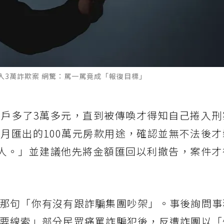
入3萬詐欺案 網驚：罵一罵竟成「報復目標」
戶多了3萬多元，直到被傳喚才得知自己捲入刑
月匯出的100萬元房款用途，確認並無不法後才
人。」並建議他先將金額匯回以利撤告，案件才
那句「你有沒有跟詐騙集團吵架」。事後詢問事
要線索」部分民眾痛罵詐騙犯後，反遭詐團以「