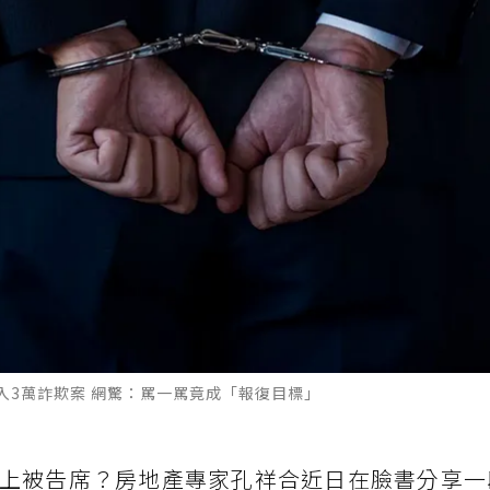
入3萬詐欺案 網驚：罵一罵竟成「報復目標」
上被告席？房地產專家孔祥合近日在臉書分享一