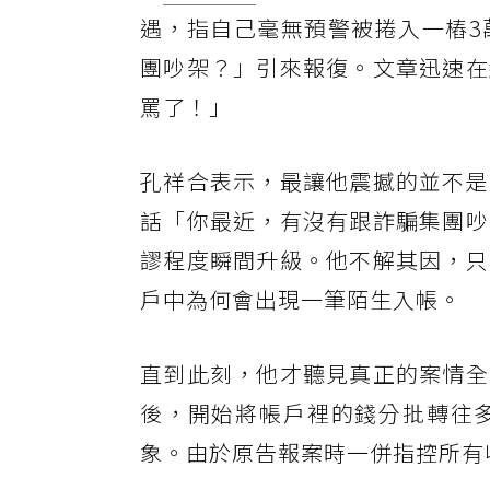
遇，指自己毫無預警被捲入一樁3
團吵架？」引來報復。文章迅速在
罵了！」
孔祥合表示，最讓他震撼的並不是
話「你最近，有沒有跟詐騙集團吵
謬程度瞬間升級。他不解其因，只
戶中為何會出現一筆陌生入帳。
直到此刻，他才聽見真正的案情全
後，開始將帳戶裡的錢分批轉往
象。由於原告報案時一併指控所有