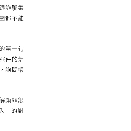
跟詐騙集
團都不能
的第一句
案件的荒
，詢問帳
解鎖網銀
入」的對