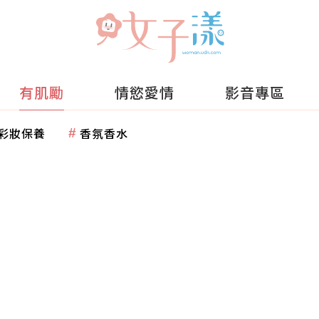
有肌勵
情慾愛情
影音專區
彩妝保養
香氛香水