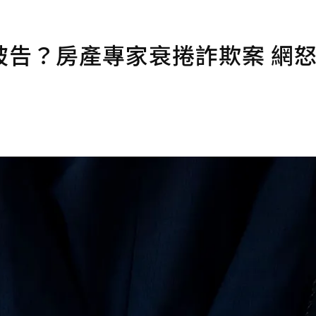
被告？房產專家衰捲詐欺案 網