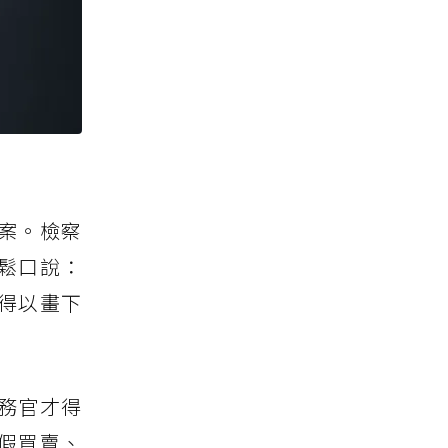
案。檢察
鬆口說：
得以畫下
務官才得
假買賣、