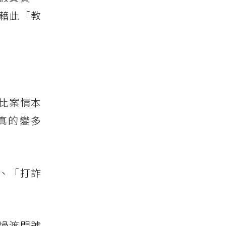
藉此「教
比案情本
真的變多
、「打詐
過渡門號