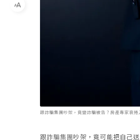
跟詐騙集團吵架，竟變詐騙被告？房產專家衰捲
跟
詐騙集團
吵架，竟可能把自己送