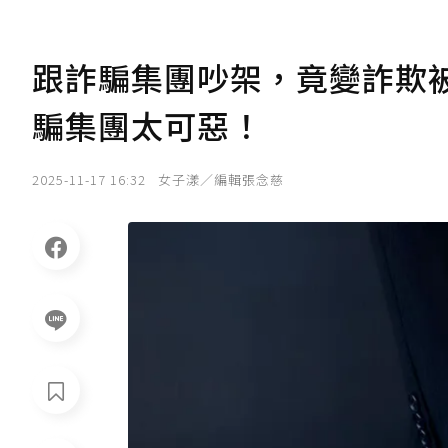
跟詐騙集團吵架，竟變詐欺
騙集團太可惡！
2025-11-17 16:32
女子漾／編輯張念慈