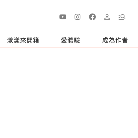
漾漾來開箱
愛體驗
成為作者