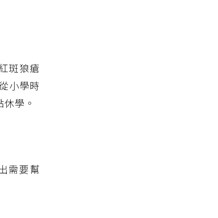
紅斑狼瘡
從小學時
點休學。
出需要幫