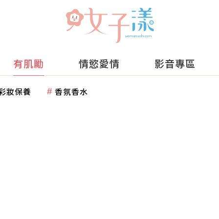
有肌勵
情慾愛情
影音專區
彩妝保養
香氛香水