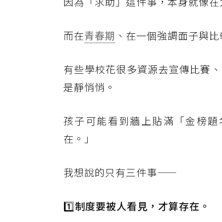
因為「求助」這件事，本身就像在
而在
青春期
、在一個強調面子與比
有些學校花很多資源去宣傳比賽、
是靜悄悄。
孩子可能看到牆上貼滿「金榜題
在。」
我想說的只有三件事——
1️⃣
制度要被人看見，才算存在。