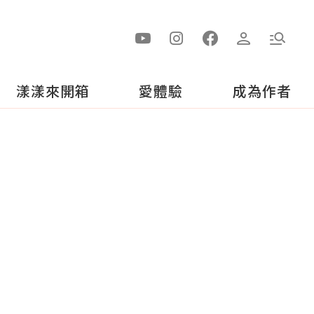
漾漾來開箱
愛體驗
成為作者