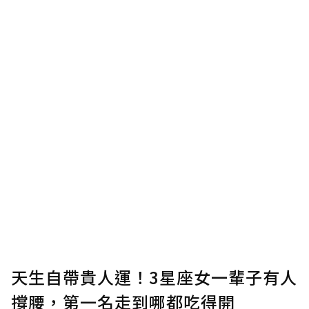
將您認為適合的點數贈送給作者，一旦使用贊
助點數即不得撤銷，單筆贊助最低點數為30
點，最高點數沒有上限。
U 利點數 1 點 = NTD 1 元。
確認送出
我已詳閱贊助說明，且同意站方的使用條款。
您當前剩餘 U 利點數：
0
點；前往
購買點數
天生自帶貴人運！3星座女一輩子有人
撐腰，第一名走到哪都吃得開