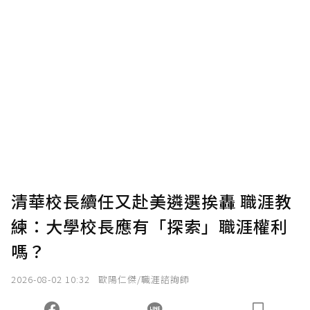
贊助說明
為了鼓勵作者持續創作更好的內容，會員可以
使用「贊助」功能實質回饋給喜愛的作者。可
將您認為適合的點數贈送給作者，一旦使用贊
助點數即不得撤銷，單筆贊助最低點數為30
點，最高點數沒有上限。
U 利點數 1 點 = NTD 1 元。
清華校長續任又赴美遴選挨轟 職涯教
練：大學校長應有「探索」職涯權利
確認送出
嗎？
我已詳閱贊助說明，且同意站方的使用條款。
2026-08-02 10:32
歐陽仁傑/職涯諮詢師
您當前剩餘 U 利點數：
0
點；前往
購買點數