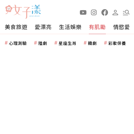
美食旅遊
愛漂亮
生活娛樂
有肌勵
情慾愛
心理測驗
陸劇
星座生肖
韓劇
彩妝保養