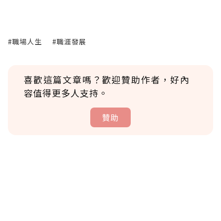
#職場人生
#職涯發展
喜歡這篇文章嗎？歡迎贊助作者，好內
容值得更多人支持。
贊助
贊助說明
為了鼓勵作者持續創作更好的內容，會員可以
使用「贊助」功能實質回饋給喜愛的作者。可