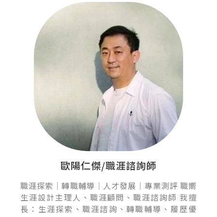
歐陽仁傑/職涯諮詢師
職涯探索｜轉職輔導｜人才發展｜專業測評 職嚮
生涯設計主理人、職涯顧問、職涯諮詢師 我擅
長：生涯探索、職涯諮詢、轉職輔導、履歷優