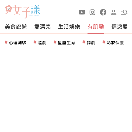
美食旅遊
愛漂亮
生活娛樂
有肌勵
情慾愛
心理測驗
陸劇
星座生肖
韓劇
彩妝保養