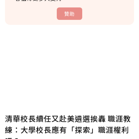
贊助
贊助說明
為了鼓勵作者持續創作更好的內容，會員可以
使用「贊助」功能實質回饋給喜愛的作者。可
將您認為適合的點數贈送給作者，一旦使用贊
助點數即不得撤銷，單筆贊助最低點數為30
點，最高點數沒有上限。
U 利點數 1 點 = NTD 1 元。
清華校長續任又赴美遴選挨轟 職涯教
練：大學校長應有「探索」職涯權利
確認送出