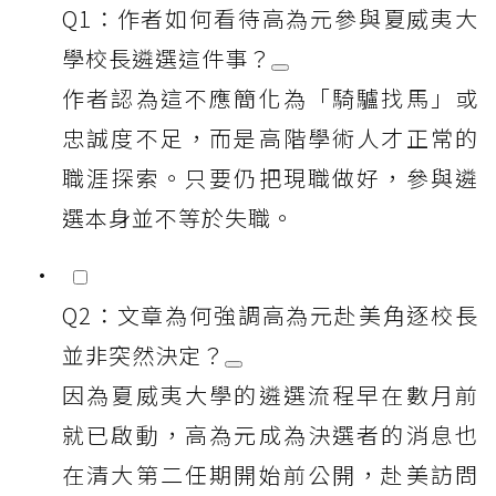
Q1：作者如何看待高為元參與夏威夷大
學校長遴選這件事？
作者認為這不應簡化為「騎驢找馬」或
忠誠度不足，而是高階學術人才正常的
職涯探索。只要仍把現職做好，參與遴
選本身並不等於失職。
Q2：文章為何強調高為元赴美角逐校長
並非突然決定？
因為夏威夷大學的遴選流程早在數月前
就已啟動，高為元成為決選者的消息也
在清大第二任期開始前公開，赴美訪問