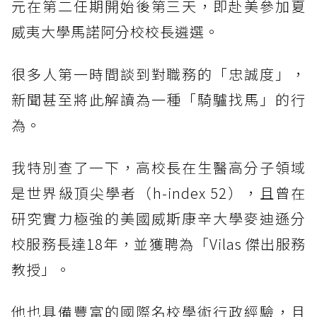
元在第二任期開始後第三天，即赴美參加夏
威夷大學馬諾阿分校校長遴選。
很多人第一時間談到對職務的「忠誠度」，
新聞甚至將此解讀為一種「騎驢找馬」的行
為。
我特別查了一下，高校長在生醫高分子領域
是世界級頂尖學者（h-index 52），且曾在
研究實力極強的美國威斯康辛大學麥迪遜分
校服務長達18年，並獲聘為「Vilas 傑出服務
教授」。
他也具備豐富的國際名校學術行政經驗，且