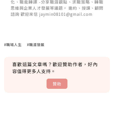
化、職能轉譯 -分享職涯觀點、求職策略、轉職
思維與企業人才發展等議題。 邀約、授課、顧問
諮詢 歡迎來信 jaymin08101@gmail.com
#職場人生
#職涯發展
喜歡這篇文章嗎？歡迎贊助作者，好內
容值得更多人支持。
贊助
贊助說明