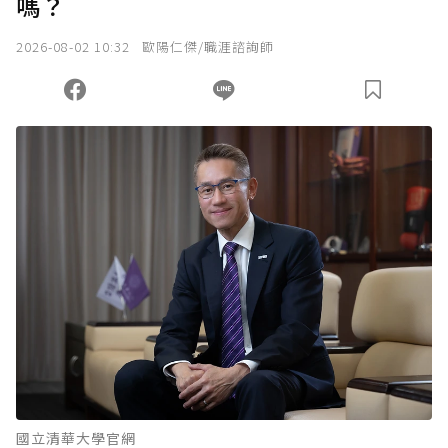
嗎？
我已詳閱贊助說明，且同意站方的使用條款。
2026-08-02 10:32
歐陽仁傑/職涯諮詢師
您當前剩餘 U 利點數：
0
點；前往
購買點數
國立清華大學官網