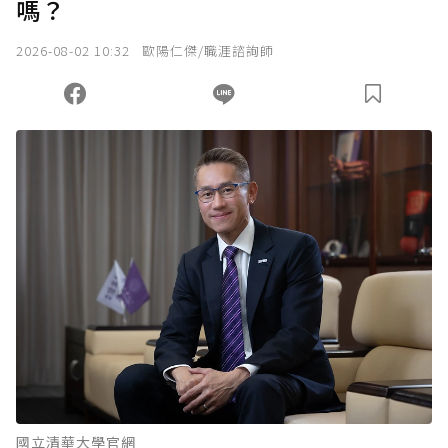
嗎？
我已詳閱贊助說明，且同意站方的使用條款。
2026-08-02 10:32
歐陽仁傑/職涯諮詢師
您當前剩餘 U 利點數：
0
點；前往
購買點數
國立清華大學官網