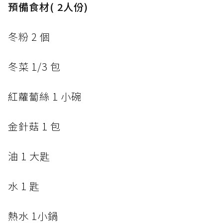
預備食材( 2人份)
冬粉 2 個
冬菜 1/3 包
紅蘿蔔絲 1 小碗
金針菇 1 包
油 1 大匙
水 1 匙
熱水 1小鍋