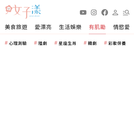
美食旅遊
愛漂亮
生活娛樂
有肌勵
情慾愛
心理測驗
陸劇
星座生肖
韓劇
彩妝保養