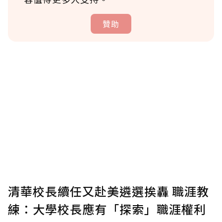
贊助
贊助說明
為了鼓勵作者持續創作更好的內容，會員可以
使用「贊助」功能實質回饋給喜愛的作者。可
將您認為適合的點數贈送給作者，一旦使用贊
助點數即不得撤銷，單筆贊助最低點數為30
點，最高點數沒有上限。
U 利點數 1 點 = NTD 1 元。
清華校長續任又赴美遴選挨轟 職涯教
練：大學校長應有「探索」職涯權利
確認送出