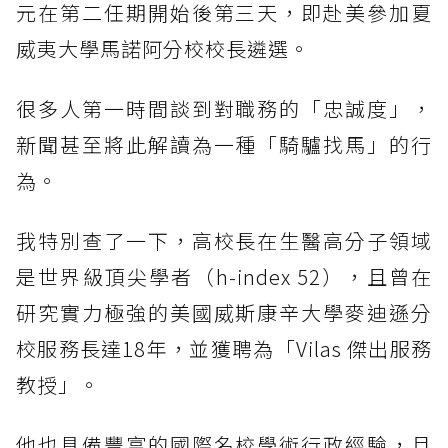
元在第二任期開始後第三天，即赴美參加夏
威夷大學馬諾阿分校校長遴選。
很多人第一時間談到對職務的「忠誠度」，
新聞甚至將此解讀為一種「騎驢找馬」的行
為。
我特別查了一下，高校長在生醫高分子領域
是世界級頂尖學者（h-index 52），且曾在
研究實力極強的美國威斯康辛大學麥迪遜分
校服務長達18年，並獲聘為「Vilas 傑出服務
教授」。
他也具備豐富的國際名校學術行政經驗，且