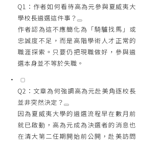
Q1：作者如何看待高為元參與夏威夷大
學校長遴選這件事？
作者認為這不應簡化為「騎驢找馬」或
忠誠度不足，而是高階學術人才正常的
職涯探索。只要仍把現職做好，參與遴
選本身並不等於失職。
Q2：文章為何強調高為元赴美角逐校長
並非突然決定？
因為夏威夷大學的遴選流程早在數月前
就已啟動，高為元成為決選者的消息也
在清大第二任期開始前公開，赴美訪問