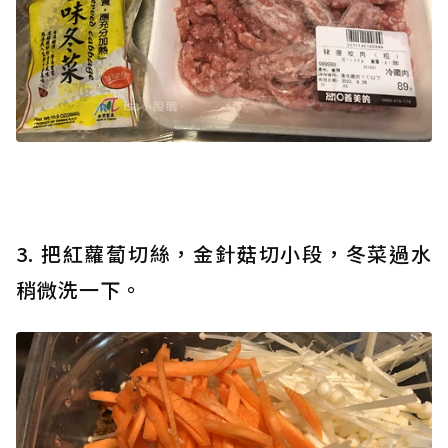
3. 把紅蘿蔔切絲，金針菇切小段，冬菜過水
稍微洗一下。