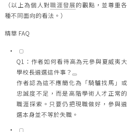
（以上為個人對
職涯發展
的觀點，並尊重各
種不同面向的看法。）
精華 FAQ
Q1：作者如何看待高為元參與夏威夷大
學校長遴選這件事？
作者認為這不應簡化為「騎驢找馬」或
忠誠度不足，而是高階學術人才正常的
職涯探索。只要仍把現職做好，參與遴
選本身並不等於失職。