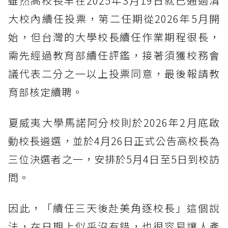
雖然高校長早在2025年3月19日就已通過清
大校內續任投票，第二任期從2026年5月開
始，但台灣的大學校長續任作業期程很長，
需先經過教育部續任評鑑，接著須獲校務會
議代表二分之一以上投票同意，最後報請教
育部核定續聘。
夏威夷大學馬諾阿分校則於2026年2月底啟
動校長遴選，並於4月26日正式公告高校長為
三位決選者之一，安排於5月4日至5日到校訪
問。
因此，「續任三天後赴美角逐校長」這個說
法，在日期上似乎沒有錯，也很容易讓人產