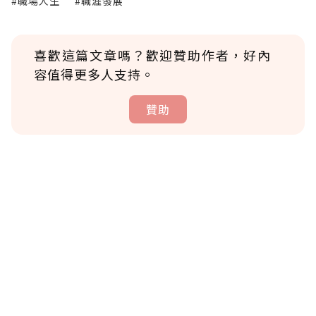
#職場人生
#職涯發展
喜歡這篇文章嗎？歡迎贊助作者，好內
容值得更多人支持。
贊助
贊助說明
為了鼓勵作者持續創作更好的內容，會員可以
使用「贊助」功能實質回饋給喜愛的作者。可
將您認為適合的點數贈送給作者，一旦使用贊
助點數即不得撤銷，單筆贊助最低點數為30
點，最高點數沒有上限。