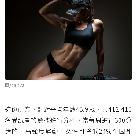
圖/canva
這份研究，針對平均年齡43.9歲、共412,413
名受試者的數據進行分析，當每周進行300分
鐘的中高強度運動，女性可降低24%全因死