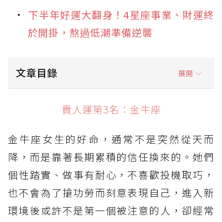
下半年好運大翻身！4星座事業、財運終
於開掛，熬過低潮準備逆襲
文章目錄
展開
貴人運第3名：金牛座
貴人運第3名：金牛座
貴人運第2名：獅子座
金牛座女生的好命，通常不是突然從天而
貴人運第1名：天秤座
降，而是靠著長期累積的信任換來的。她們
個性踏實、做事有耐心，不喜歡投機取巧，
也不會為了搶功勞而刻意表現自己，進入新
環境後或許不是第一個被注意的人，卻經常