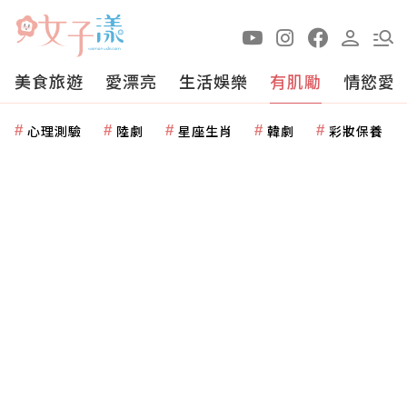
美食旅遊
愛漂亮
生活娛樂
有肌勵
情慾愛
心理測驗
陸劇
星座生肖
韓劇
彩妝保養