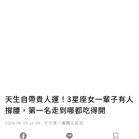
U 利點數 1 點 = NTD 1 元。
確認送出
我已詳閱贊助說明，且同意站方的使用條款。
您當前剩餘 U 利點數：
0
點；前往
購買點數
天生自帶貴人運！3星座女一輩子有人
撐腰，第一名走到哪都吃得開
2026-08-03 18:04
女子漾／編輯王廷羽