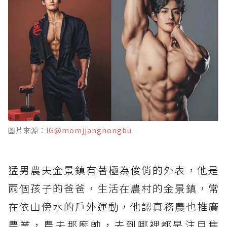
圖片來源：
IG@momjjangnongbu
猛男農夫金景鎮有著極為俊俏的外表，他是
兩個孩子的爸爸，生活在農村的金景鎮，常
在依山傍水的戶外運動，他認真務農也推廣
農業，農夫那麼帥，去到哪裡都是注目焦