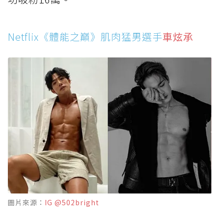
Netflix《體能之巔》肌肉猛男選手
車炫承
圖片來源：
IG @502bright