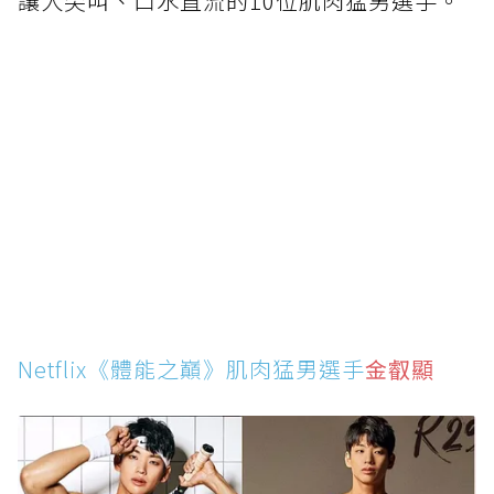
讓人尖叫、口水直流的10位肌肉猛男選手。
Netflix《體能之巔》肌肉猛男選手
金叡顯