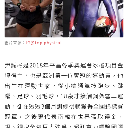
圖片來源：
IG@top.physical
尹誠彬是2018年平昌冬季奧運會冰橇項目金
牌得主，也是亞洲第一位奪冠的運動員，他
出生在運動世家，從小精通競技跑步、跳
躍、足球、羽毛球，18歲才接觸鋼架雪車運
動，卻在短短3個月訓練後就獲得全國錦標賽
冠軍，之後更代表南韓在世界盃取得金、
銀、銅牌全包巨大殊榮，超狂實力經驗國際