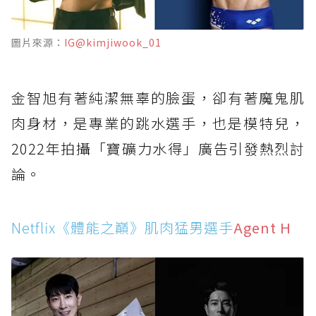
圖片來源：
IG@kimjiwook_01
金智旭有著純潔無辜的臉蛋，卻有著魔鬼肌
肉身材，是專業的跳水選手，也是模特兒，
2022年拍攝「寶礦力水得」廣告引發熱烈討
論。
Netflix《體能之巔》肌肉猛男選手
Agent H