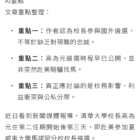
AI重點
文章重點整理：
重點一：
作者認為校長參與國外遴選，
不等於缺乏對現職的忠誠。
重點二：
高為元遴選時程早已公開，並
非突然赴美騎驢找馬。
重點三：
真正應討論的是校務影響、利
益衝突與公私分際。
近日看到新聞媒體報導，清華大學校長高為
元在第二任期開始後第三天，即赴美參加夏
威夷大學馬諾阿分校校長遴選。