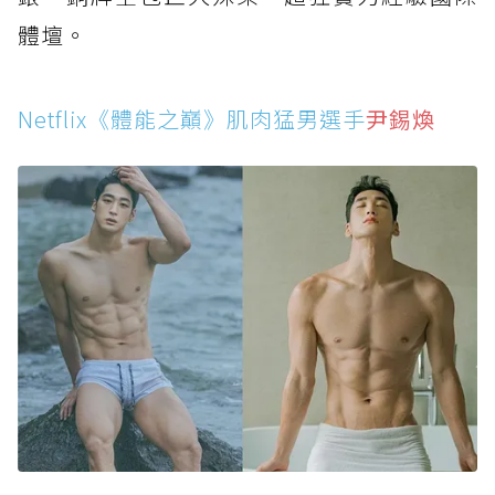
體壇。
Netflix《體能之巔》肌肉猛男選手
尹錫煥