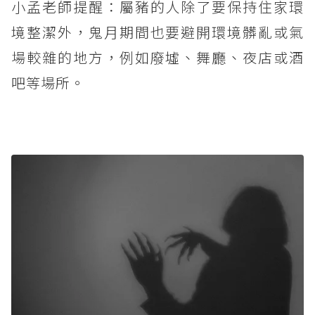
小孟老師提醒：屬豬的人除了要保持住家環
境整潔外，鬼月期間也要避開環境髒亂或氣
場較雜的地方，例如廢墟、舞廳、夜店或酒
吧等場所。