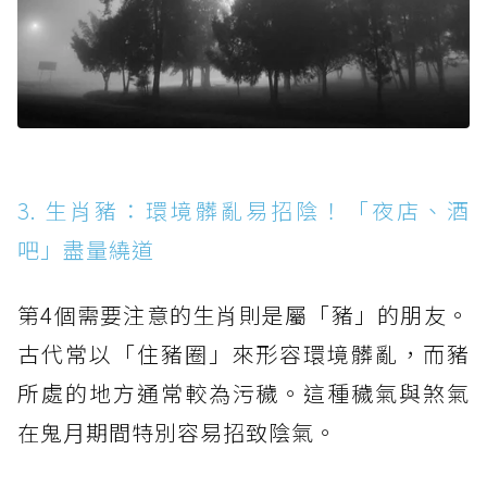
3. 生肖豬：環境髒亂易招陰！「夜店、酒
吧」盡量繞道
第4個需要注意的生肖則是屬「豬」的朋友。
古代常以「住豬圈」來形容環境髒亂，而豬
所處的地方通常較為污穢。這種穢氣與煞氣
在鬼月期間特別容易招致陰氣。