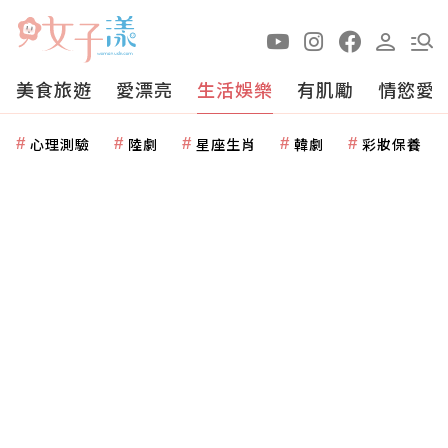
美食旅遊
愛漂亮
生活娛樂
有肌勵
情慾愛
心理測驗
陸劇
星座生肖
韓劇
彩妝保養