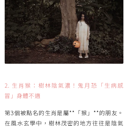
2. 生肖猴：樹林陰氣濃！鬼月恐「生病感
冒」身體不適
第3個被點名的生肖是屬**「猴」**的朋友。
在風水玄學中，樹林茂密的地方往往是陰氣