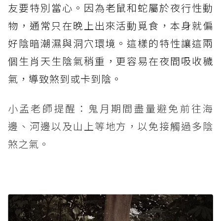
友要特別當心。因為老鼠和蛇屬於夜行性動
物，通常只在晚上出來活動覓食，本身就偏
好陰暗潮濕與洞穴環境。這樣的特性讓這兩
個生肖天生陰氣稍重，更容易在夜間吸收穢
氣，導致煞到或卡到陰。
小孟老師提醒：鬼月期間盡量避免前往海
邊、河邊以及山上等地方，以免接觸過多陰
煞之氣。