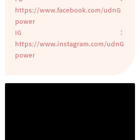
https://www.facebook.com/udnG
power
IG：
https://www.instagram.com/udnG
power