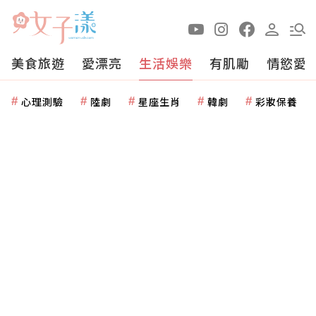
美食旅遊
愛漂亮
生活娛樂
有肌勵
情慾愛
心理測驗
陸劇
星座生肖
韓劇
彩妝保養