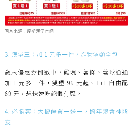
圖片來源：摩斯漢堡官網
3. 漢堡王：加 1 元多一件，炸物堡類全包
歲末優惠券倒數中，雞塊、薯條、薯球通通
加 1 元多一件，雙堡 99 元起、1+1 自由配
69 元，想快速吃飽很有感。
4. 必勝客：大披薩買一送一，跨年聚會神隊
友