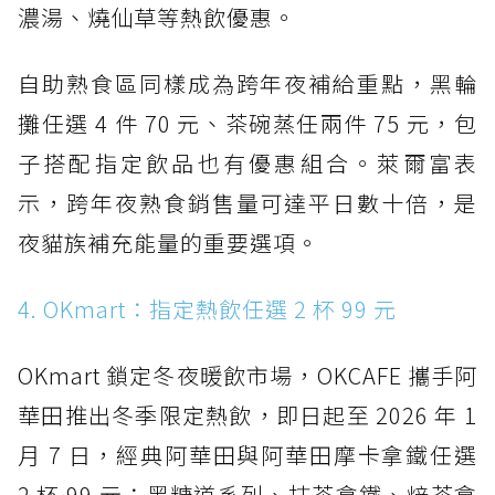
濃湯、燒仙草等熱飲優惠。
自助熟食區同樣成為跨年夜補給重點，黑輪
攤任選 4 件 70 元、茶碗蒸任兩件 75 元，包
子搭配指定飲品也有優惠組合。萊爾富表
示，跨年夜熟食銷售量可達平日數十倍，是
夜貓族補充能量的重要選項。
4. OKmart：指定熱飲任選 2 杯 99 元
OKmart 鎖定冬夜暖飲市場，OKCAFE 攜手阿
華田推出冬季限定熱飲，即日起至 2026 年 1
月 7 日，經典阿華田與阿華田摩卡拿鐵任選
2 杯 99 元；黑糖道系列、抹茶拿鐵、焙茶拿