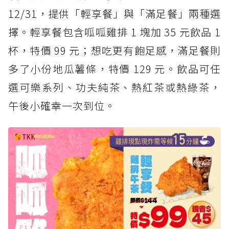
12/31，提供「輕享餐」與「滿足餐」兩種選
擇。輕享餐包含呱呱雞排 1 塊加 35 元飲品 1
杯，特價 99 元；想吃更有飽足感，滿足餐則
多了小份地瓜薯條，特價 129 元。飲品可任
選可樂系列、功夫純茶、熱紅茶或熱綠茶，
午後小確幸一次到位。