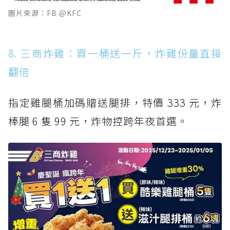
圖片來源：FB @KFC
8. 三商炸雞：買一桶送一斤，炸雞份量直接
翻倍
指定雞腿桶加碼贈送腿排，特價 333 元，炸
棒腿 6 隻 99 元，炸物控跨年夜首選。