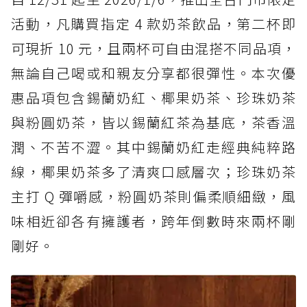
活動，凡購買指定 4 款奶茶飲品，第二杯即
可現折 10 元，且兩杯可自由混搭不同品項，
無論自己喝或和親友分享都很彈性。本次優
惠品項包含錫蘭奶紅、椰果奶茶、珍珠奶茶
與粉圓奶茶，皆以錫蘭紅茶為基底，茶香溫
潤、不苦不澀。其中錫蘭奶紅走經典純粹路
線，椰果奶茶多了清爽口感層次；珍珠奶茶
主打 Q 彈嚼感，粉圓奶茶則偏柔順細緻，風
味相近卻各有擁護者，跨年倒數時來兩杯剛
剛好。