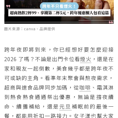
圖片來源：canva、品牌提供
跨年夜即將到來，你已經想好要怎麼迎接
2026 了嗎？不論是出門卡位看
煙火
，還是在
家和親友一起倒數，美食幾乎都是跨年夜不
可或缺的主角。看準年末聚會與熬夜需求，
超商與速食品牌同步加碼，從
咖啡
、霜淇淋
到熱食熟食通通祭出優惠，無論是撐夜續
命、續攤補給，還是
元旦
補眠前的最後一
餐，都能用折扣一路接力。女子漾也幫大家