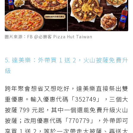
圖片來源：FB @必勝客 Pizza Hut Taiwan
5. 達美樂：外帶買 1 送 2，火山披薩免費升
級
跨年聚會想省又想吃好，達美樂直接祭出雙
重優惠。輸入優惠代碼「352749」，三個大
披薩 799 元起，其中一個還能免費升級火山
披薩；改用優惠代碼「770779」，外帶即可
享買 1 送 2，等於一次帶走大披薩、再送大