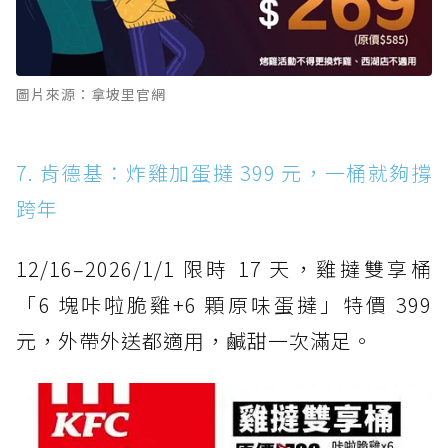
圖片來源：拿坡里官網
7. 肯德基：炸雞加蛋撻 399 元，一桶就夠撐
跨年
12/16–2026/1/1 限時 17 天，雞撻雙享桶
「6 塊咔啦脆雞+6 顆原味蛋撻」特價 399
元，外帶外送都適用，鹹甜一次滿足。