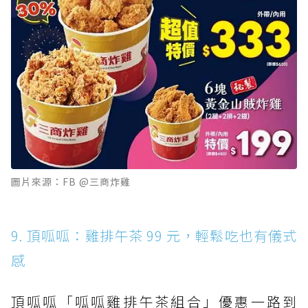
圖片來源：FB @三商炸雞
9. 頂呱呱：雞排午茶 99 元，輕鬆吃也有儀式
感
頂呱呱「呱呱雞排午茶組合」優惠一路到