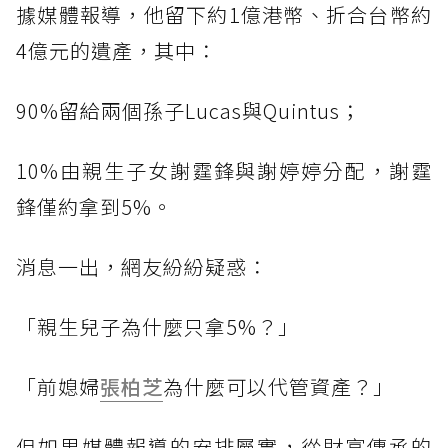
據媒體報導，他留下約1億港幣、折合台幣約
4億元的遺產，其中：
90%留給兩個孫子Lucas與Quintus；
10%由親生子女謝霆鋒與謝婷婷分配，謝霆
鋒僅約拿到5%。
消息一出，網友紛紛疑惑：
「親生兒子為什麼只拿5%？」
「前媳婦
張柏芝
為什麼可以代管資產？」
但如果媒體報導的安排屬實，從財富傳承的