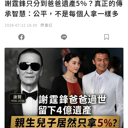
謝霆鋒只分到爸爸遺產5%？真正的傳
承智慧：公平，不是每個人拿一樣多
2026-07-22 16:30
廖嘉紅