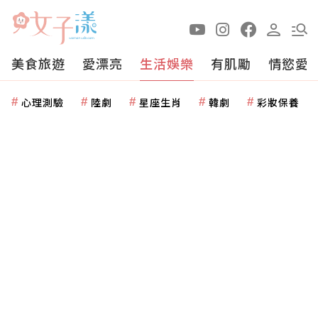
美食旅遊
愛漂亮
生活娛樂
有肌勵
情慾愛
心理測驗
陸劇
星座生肖
韓劇
彩妝保養