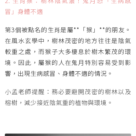
2. 生肖猴：樹林陰氣濃！鬼月恐「生病感
冒」身體不適
第3個被點名的生肖是屬**「猴」**的朋友。
在風水玄學中，樹林茂密的地方往往是陰氣
較重之處，而猴子大多棲息於樹木繁茂的環
境。因此，屬猴的人在鬼月特別容易受到影
響，出現生病感冒、身體不適的情況。
小孟老師提醒：務必要避開茂密的樹林以及
榕樹，減少接近陰氣重的植物與環境。