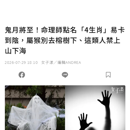
鬼月將至！命理師點名「4生肖」易卡
到陰，屬猴別去榕樹下、這類人禁上
山下海
2026-07-29 18:10
女子漾／編輯ANDREA