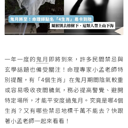
一年一度的
鬼月
即將到來，許多民間禁忌與
玄學話題也備受關注！命理專家小孟老師特
別提醒，有「4個生肖」在鬼月期間陰氣較重
或容易吸收夜間穢氣，務必提高警覺、避開
特定場所，才能平安度過鬼月。究竟是哪4個
生肖？又有哪些禁忌地標千萬不能去？快跟
著小孟老師一起來看看！