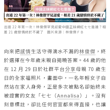
出道 22 年第一次！林俊傑罕見認愛中國正妹網紅七七是誰？相
差 21 歲戀情終於不藏了 圖片來源：林俊傑ＦＢ
向來把
感情
生活守得滴水不漏的
林俊傑
，終
於選擇在今年歲末親自揭曉答案。44 歲的他
在 12 月 29 日於社群平台
分享
母親 70 歲生
日的全家福照片，畫面中，一名年輕女子自
然站在家人身旁，正是多次被點名卻始終未
被證實的女友「七七（
Annalisa
）」。沒有
刻意標註，卻比任何官宣都來得直接，也讓