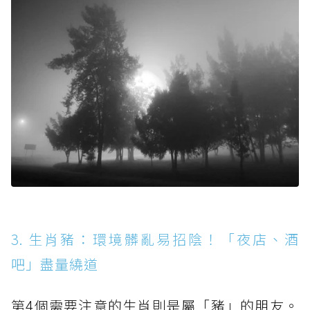
3. 生肖豬：環境髒亂易招陰！「夜店、酒
吧」盡量繞道
第4個需要注意的生肖則是屬「豬」的朋友。