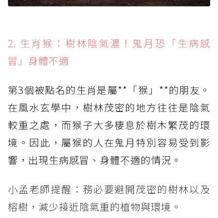
2. 生肖猴：樹林陰氣濃！鬼月恐「生病感
冒」身體不適
第3個被點名的生肖是屬**「猴」**的朋友。
在風水玄學中，樹林茂密的地方往往是陰氣
較重之處，而猴子大多棲息於樹木繁茂的環
境。因此，屬猴的人在鬼月特別容易受到影
響，出現生病感冒、身體不適的情況。
小孟老師提醒：務必要避開茂密的樹林以及
榕樹，減少接近陰氣重的植物與環境。