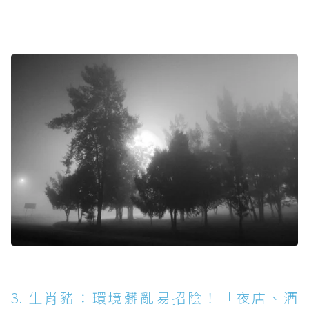
3. 生肖豬：環境髒亂易招陰！「夜店、酒