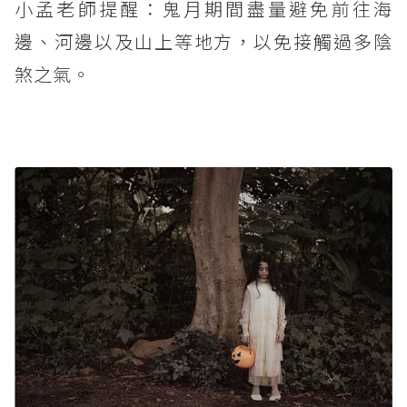
小孟老師提醒：鬼月期間盡量避免前往海
邊、河邊以及山上等地方，以免接觸過多陰
煞之氣。