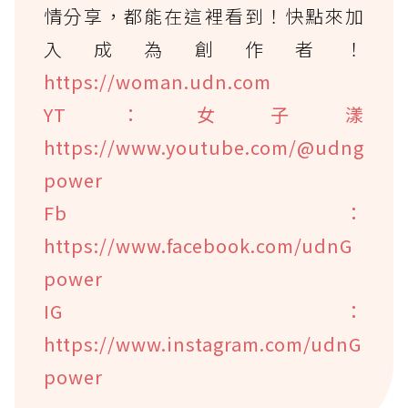
情分享，都能在這裡看到！快點來加
入成為創作者！
https://woman.udn.com
YT：女子漾
https://www.youtube.com/@udng
power
Fb：
https://www.facebook.com/udnG
power
IG：
https://www.instagram.com/udnG
power