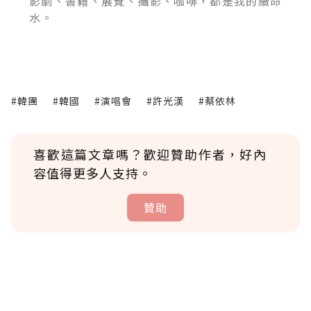
影劇、書籍、展覽、攝影、咖啡，都是我的續命
水。
#韓團
#韓國
#演唱會
#許光漢
#蔡依林
喜歡這篇文章嗎？歡迎贊助作者，好內
容值得更多人支持。
贊助
贊助說明