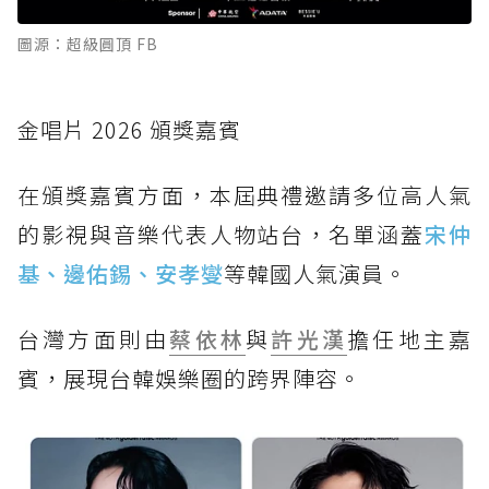
圖源：超級圓頂 FB
金唱片 2026 頒獎嘉賓
在頒獎嘉賓方面，本屆典禮邀請多位高人氣
的影視與音樂代表人物站台，名單涵蓋
宋仲
基、邊佑錫、安孝燮
等韓國人氣演員。
台灣方面則由
蔡依林
與
許光漢
擔任地主嘉
賓，展現台韓娛樂圈的跨界陣容。