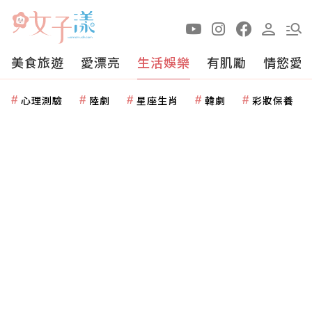
美食旅遊
愛漂亮
生活娛樂
有肌勵
情慾愛
心理測驗
陸劇
星座生肖
韓劇
彩妝保養