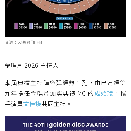
圖源：超級圓頂 FB
金唱片 2026 主持人
本屆典禮主持陣容延續熟面孔，由已連續第
九年擔任金唱片頒獎典禮 MC 的
成始璄
，攜
手演員
文佳煐
共同主持。