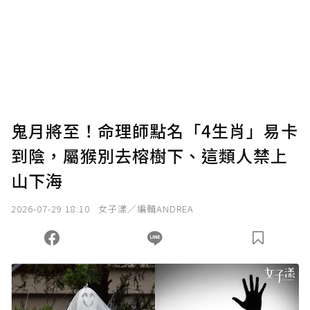
為了鼓勵作者持續創作更好的內容，會員可以
使用「贊助」功能實質回饋給喜愛的作者。可
將您認為適合的點數贈送給作者，一旦使用贊
助點數即不得撤銷，單筆贊助最低點數為30
點，最高點數沒有上限。
U 利點數 1 點 = NTD 1 元。
鬼月將至！命理師點名「4生肖」易卡
到陰，屬猴別去榕樹下、這類人禁上
確認送出
山下海
我已詳閱贊助說明，且同意站方的使用條款。
2026-07-29 18:10
女子漾／編輯ANDREA
您當前剩餘 U 利點數：
0
點；前往
購買點數