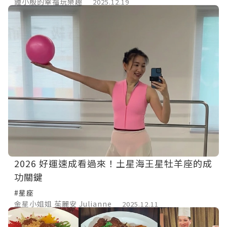
旗魚鬆餅】。
鍾小殷的幸福玩樂趣
2025.12.19
2026 好運速成看過來！土星海王星牡羊座的成
功關鍵
#星座
金星小姐姐 茱麗安 Julianne
2025.12.11