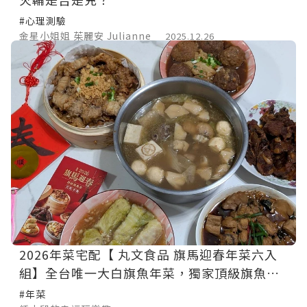
#心理測驗
金星小姐姐 茱麗安 Julianne
2025.12.26
2026年菜宅配【 丸文食品 旗馬迎春年菜六入
組】全台唯一大白旗魚年菜，獨家頂級旗魚融
入菜餚。早鳥62折開搶，再送精緻糕點【金黃
#年菜