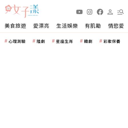
美食旅遊
愛漂亮
生活娛樂
有肌勵
情慾愛
心理測驗
陸劇
星座生肖
韓劇
彩妝保養