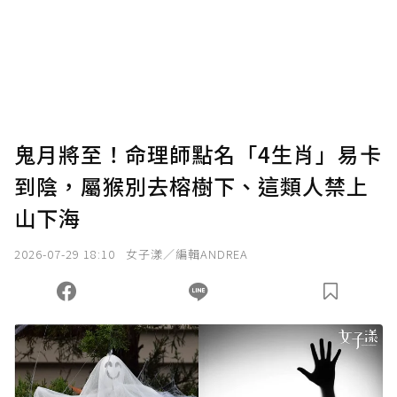
鬼月將至！命理師點名「4生肖」易卡
到陰，屬猴別去榕樹下、這類人禁上
山下海
2026-07-29 18:10
女子漾／編輯ANDREA