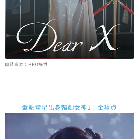
圖片來源：HBO提供
盤點童星出身韓劇女神1：金裕貞