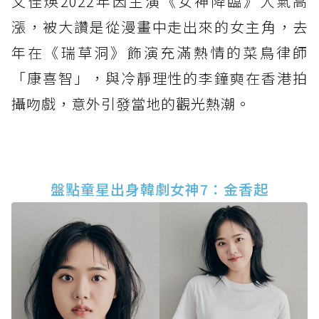
文佳煐2022年因主演《女神降臨》人氣高
漲，被大讚是從漫畫中走出來的女主角，去
年在《瑞草洞》飾演充滿熱情的菜鳥律師
「康喜智」，與冷靜理性的李鐘奭在香港拍
攝吻戲，意外引發當地的觀光熱潮。
盤點童星出身韓劇女神7：金香起