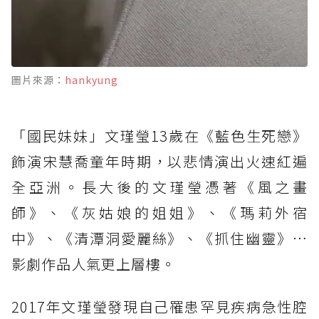
圖片來源：
hankyung
「國民妹妹」文瑾瑩13歲在《藍色生死戀》
飾演宋慧喬童年時期，以悲情演出火速紅遍
全亞洲。長大後的文瑾瑩憑著《風之畫
師》、《灰姑娘的姐姐》、《瑪莉外宿
中》、《清潭洞愛麗絲》、《抓住幽靈》…
影劇作品人氣更上層樓。
2017年文瑾瑩發現自己罹患罕見疾病急性腔