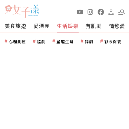
美食旅遊
愛漂亮
生活娛樂
有肌勵
情慾愛
心理測驗
陸劇
星座生肖
韓劇
彩妝保養