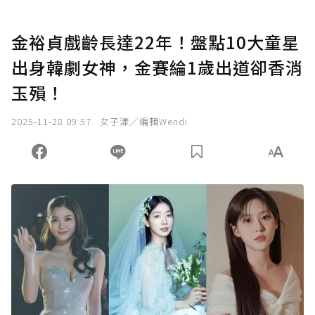
金裕貞戲齡長達22年！盤點10大童星
出身韓劇女神，金賽綸1歲出道卻香消
玉殞！
2025-11-28 09:57
女子漾／編輯Wendi