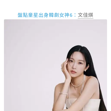
盤點童星出身韓劇女神6：
文佳煐