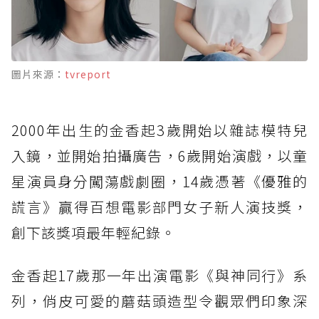
圖片來源：
tvreport
2000年出生的金香起3歲開始以雜誌模特兒
入鏡，並開始拍攝廣告，6歲開始演戲，以童
星演員身分闖蕩戲劇圈，14歲憑著《優雅的
謊言》贏得百想電影部門女子新人演技獎，
創下該獎項最年輕紀錄。
金香起17歲那一年出演電影《與神同行》系
列，俏皮可愛的蘑菇頭造型令觀眾們印象深