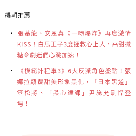
編輯推薦
張基龍、安恩真《一吻爆炸》再度激情
KISS！白馬王子3度拯救心上人，高甜撒
糖令劇迷們心跳加速！
《模範計程車3》6大反派角色盤點！張
娜拉顛覆甜美形象黑化，「日本黑道」
笠松將、「黑心律師」尹施允剽悍登
場！