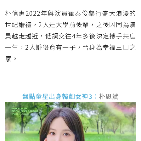
朴信惠2022年與演員崔泰俊舉行盛大浪漫的
世紀婚禮，2人是大學前後輩，之後因同為演
員越走越近，低調交往4年多後決定攜手共度
一生，2人婚後育有一子，晉身為幸福三口之
家。
盤點童星出身韓劇女神3：
朴恩斌