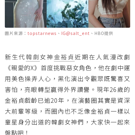
圖片來源：
topstarnews
、
IG@salt_ent
、HBO提供
新生代
韓劇
女神
金裕貞
近期在人氣漫改劇
《親愛的X》首度挑戰惡女角色，他在劇中運
用美色操弄人心，黑化演出令觀眾既驚喜又
害怕，亮眼轉型贏得外界讚譽。現年26歲的
金裕貞戲齡已逾20年，在演藝圈其實是資深
大前輩等級，而圈內也不乏像金裕貞一樣以
童星身分出道的韓劇女神們，大家快一起來
盤點吧！