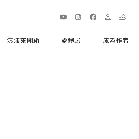
漾漾來開箱
愛體驗
成為作者