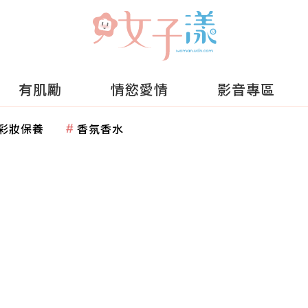
有肌勵
情慾愛情
影音專區
彩妝保養
香氛香水