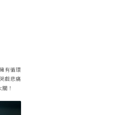
擁有循環
哭戲悲痛
大關！