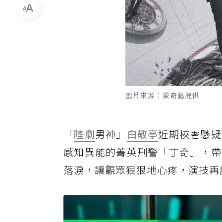
圖片來源：愛奇藝提供
「
陸劇
男神」
白敬亭
近期挾著懸疑
感知異能的菁英刑警「丁奇」，帶
落淚，讓觀眾狠狠地心疼，演技再