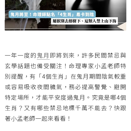
一年一度的
鬼月
即將到來，許多民間禁忌與
玄學話題也備受關注！命理專家小孟老師特
別提醒，有「4個生肖」在鬼月期間陰氣較重
或容易吸收夜間穢氣，務必提高警覺、避開
特定場所，才能平安度過鬼月。究竟是哪4個
生肖？又有哪些禁忌地標千萬不能去？快跟
著小孟老師一起來看看！