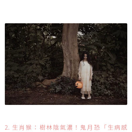
2. 生肖猴：樹林陰氣濃！鬼月恐「生病感