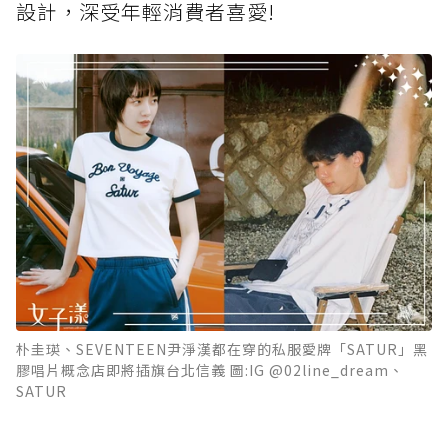
設計，深受年輕消費者喜愛!
朴圭瑛、SEVENTEEN尹淨漢都在穿的私服愛牌「SATUR」黑
膠唱片概念店即將插旗台北信義 圖:IG @02line_dream、
SATUR