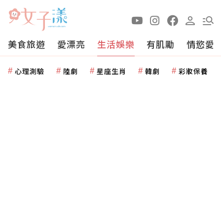
美食旅遊
愛漂亮
生活娛樂
有肌勵
情慾愛
心理測驗
陸劇
星座生肖
韓劇
彩妝保養