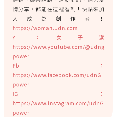
情分享，都能在這裡看到！快點來加
入成為創作者！
https://woman.udn.com
YT：女子漾
https://www.youtube.com/@udng
power
Fb：
https://www.facebook.com/udnG
power
IG：
https://www.instagram.com/udnG
power