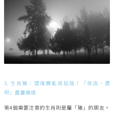
3. 生肖豬：環境髒亂易招陰！「夜店、酒
吧」盡量繞道
第4個需要注意的生肖則是屬「豬」的朋友。