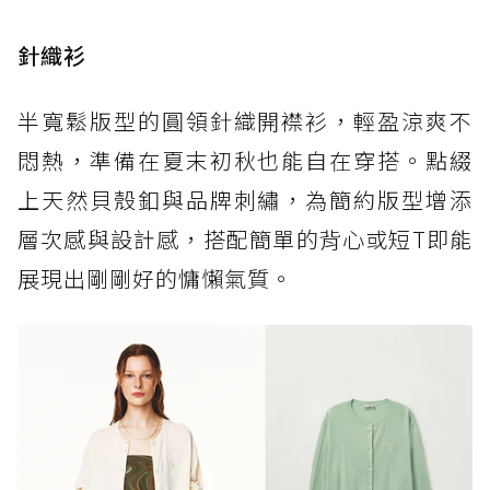
針織衫
半寬鬆版型的圓領針織開襟衫，輕盈涼爽不
悶熱，準備在夏末初秋也能自在穿搭。點綴
上天然貝殼釦與品牌刺繡，為簡約版型增添
層次感與設計感，搭配簡單的背心或短T即能
展現出剛剛好的慵懶氣質。