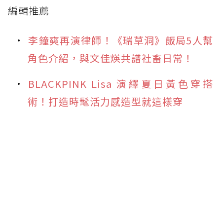
編輯推薦
李鐘奭再演律師！《瑞草洞》飯局5人幫
角色介紹，與文佳煐共譜社畜日常！
BLACKPINK Lisa 演繹夏日黃色穿搭
術！打造時髦活力感造型就這樣穿