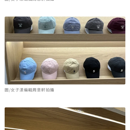
圖/女子漾編輯周意軒拍攝