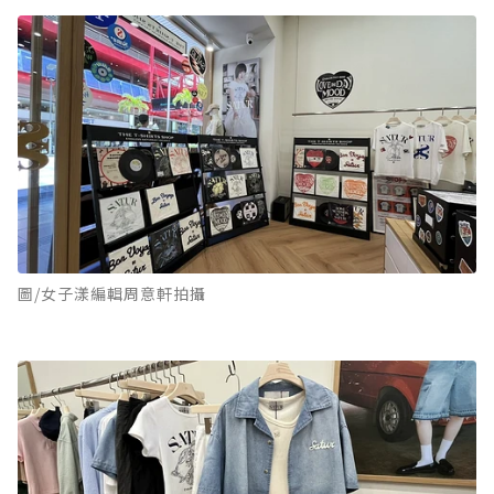
圖/女子漾編輯周意軒拍攝