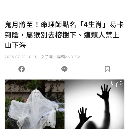
鬼月將至！命理師點名「4生肖」易卡
到陰，屬猴別去榕樹下、這類人禁上
山下海
2026-07-29 18:10
女子漾／編輯ANDREA