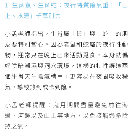
1. 生肖鼠、生肖蛇：夜行特質陰氣重！「山
上、水邊」千萬別去
小孟老師指出，生肖屬「鼠」與「蛇」的朋
友要特別當心。因為老鼠和蛇屬於夜行性動
物，通常只在晚上出來活動覓食，本身就偏
好陰暗潮濕與洞穴環境。這樣的特性讓這兩
個生肖天生陰氣稍重，更容易在夜間吸收穢
氣，導致煞到或卡到陰。
小孟老師提醒：鬼月期間盡量避免前往海
邊、河邊以及山上等地方，以免接觸過多陰
煞之氣。