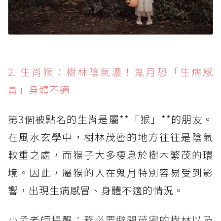
2. 生肖猴：樹林陰氣濃！鬼月恐「生病感
冒」身體不適
第3個被點名的生肖是屬**「猴」**的朋友。
在風水玄學中，樹林茂密的地方往往是陰氣
較重之處，而猴子大多棲息於樹木繁茂的環
境。因此，屬猴的人在鬼月特別容易受到影
響，出現生病感冒、身體不適的情況。
小孟老師提醒：務必要避開茂密的樹林以及