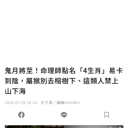
贊助說明
為了鼓勵作者持續創作更好的內容，會員可以
使用「贊助」功能實質回饋給喜愛的作者。可
將您認為適合的點數贈送給作者，一旦使用贊
助點數即不得撤銷，單筆贊助最低點數為30
點，最高點數沒有上限。
U 利點數 1 點 = NTD 1 元。
鬼月將至！命理師點名「4生肖」易卡
到陰，屬猴別去榕樹下、這類人禁上
確認送出
山下海
我已詳閱贊助說明，且同意站方的使用條款。
2026-07-29 18:10
女子漾／編輯ANDREA
您當前剩餘 U 利點數：
0
點；前往
購買點數