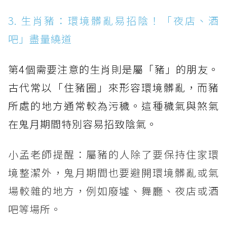
3. 生肖豬：環境髒亂易招陰！「夜店、酒
吧」盡量繞道
第4個需要注意的生肖則是屬「豬」的朋友。
古代常以「住豬圈」來形容環境髒亂，而豬
所處的地方通常較為污穢。這種穢氣與煞氣
在鬼月期間特別容易招致陰氣。
小孟老師提醒：屬豬的人除了要保持住家環
境整潔外，鬼月期間也要避開環境髒亂或氣
場較雜的地方，例如廢墟、舞廳、夜店或酒
吧等場所。