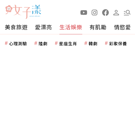
美食旅遊
愛漂亮
生活娛樂
有肌勵
情慾愛
心理測驗
陸劇
星座生肖
韓劇
彩妝保養