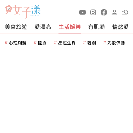
美食旅遊
愛漂亮
生活娛樂
有肌勵
情慾愛
心理測驗
陸劇
星座生肖
韓劇
彩妝保養