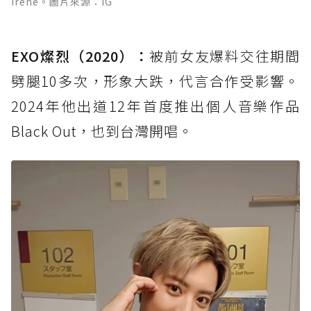
Irene。圖片來源：IG
EXO燦烈（2020）：
被前女友爆料交往期間
劈腿10多次，形象大跌，代言合作受影響。​
2024年他出道12年首度推出個人音樂作品
Black Out，也到台灣開唱。