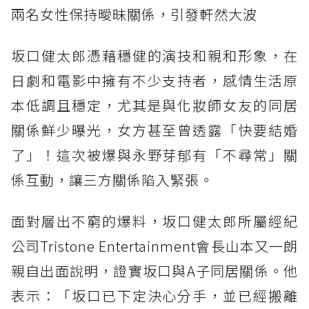
兩名女性保持曖昧關係，引發軒然大波
坂口健太郎憑藉穩健的演技和親和形象，在
日劇和電影中擁有不少支持者，感情生活原
本低調且穩定，尤其是與化妝師女友的同居
關係鮮少曝光，女方甚至曾透露「快要結婚
了」！這次被爆與永野芽郁有「不尋常」關
係互動，讓三方關係陷入緊張。
面對層出不窮的爆料，坂口健太郎所屬經紀
公司Tristone Entertainment會長山本又一朗
親自出面說明，證實坂口與A子同居關係。他
表示：「坂口已下定決心分手，並已經搬離