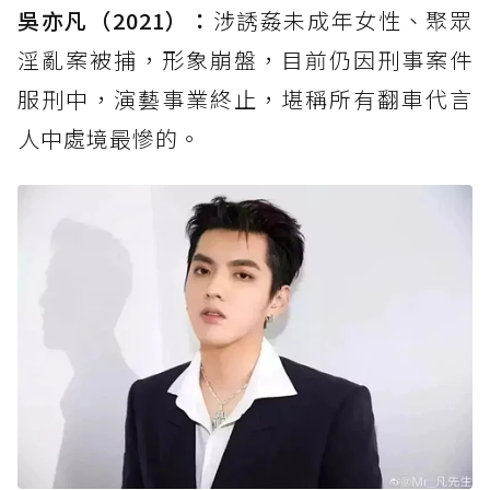
吳亦凡（2021）：
涉誘姦未成年女性、聚眾
淫亂案被捕，形象崩盤，目前仍因刑事案件
服刑中，演藝事業終止，堪稱所有翻車代言
人中處境最慘的。​