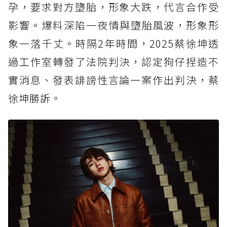
孕，要求對方墮胎，形象大跌，代言合作受
影響。​爆料深陷一夜情與墮胎風波，形象形
象一落千丈。時隔2年時間，2025蔡徐坤透
過工作室轉發了法院判決，認定狗仔捏造不
實消息、發表誹謗性言論一案作出判決，蔡
徐坤勝訴。