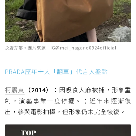
永野芽郁。圖片來源：IG@mei_nagano0924official
PRADA歷年十大「翻車」代言人盤點
柯震東
（2014）：
因吸食大麻被捕，形象重
創，演藝事業一度停擺。；近年來逐漸復
出，參與電影拍攝，但形象仍未完全恢復。