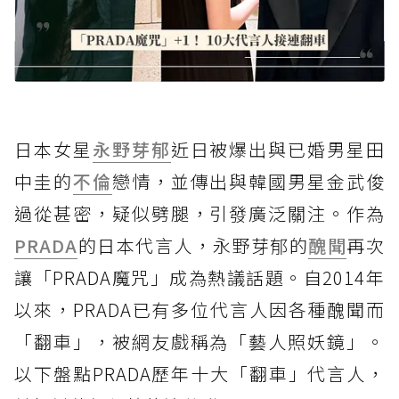
日本女星
永野芽郁
近日被爆出與已婚男星田
中圭的
不倫
戀情，並傳出與韓國男星金武俊
過從甚密，疑似劈腿，引發廣泛關注。作為
PRADA
的日本代言人，永野芽郁的
醜聞
再次
讓「PRADA魔咒」成為熱議話題。自2014年
以來，PRADA已有多位代言人因各種醜聞而
「翻車」，被網友戲稱為「藝人照妖鏡」。
以下盤點PRADA歷年十大「翻車」代言人，