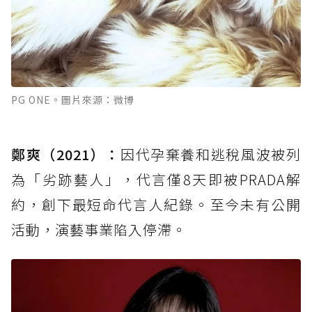
PG ONE。圖片來源：微博
鄭爽（2021）：
因代孕棄養和逃稅風波被列
為「劣跡藝人」，代言僅8天即被PRADA解
約，創下最短命代言人紀錄。​至今未有公開
活動，演藝事業陷入停滯。