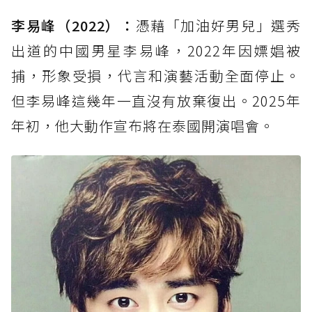
李易峰（2022）：
憑藉「加油好男兒」選秀
出道的中國男星李易峰，2022年因嫖娼被
捕，形象受損，代言和演藝活動全面停止。​
但李易峰這幾年一直沒有放棄復出。2025年
年初，他大動作宣布將在泰國開演唱會。