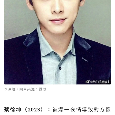
李易峰。圖片來源：微博
蔡徐坤（2023）：
被爆一夜情導致對方懷