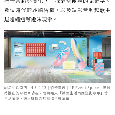
行音樂趨勢變化，一探最常搜尋的關鍵字、
數位時代的聆聽習慣，以及短影音興起歌曲
越趨縮短等趣味現象。
誠品生活南西｜4.7-4.13｜浪漫電波｜4F Event Space｜體驗
甫推出的AI歌單功能，隨興輸入「誠品生活南西逛街歌單」等
生活情境，讓大數據為您創造音樂清單。