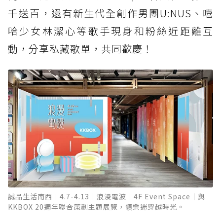
千送百，還有新生代全創作男團U:NUS、嘻
哈少女林潔心等歌手現身和粉絲近距離互
動，分享私藏歌單，共同歡慶！
誠品生活南西｜4.7-4.13｜浪漫電波｜4F Event Space｜與
KKBOX 20週年聯合策劃主題展覽，領樂迷穿越時光。