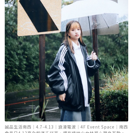
誠品生活南西｜4.7-4.13｜浪漫電波｜4F Event Space｜南西
會員日4.12享全館滿千送百，還有嘻哈少女林潔心現身互動。