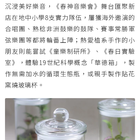
沉浸美好樂音，《春神音樂會》舞台匯聚新
店在地中小學8支實力隊伍，屢獲海外邀演的
合唱團、熟稔非洲鼓樂的鼓隊、賽事常勝軍
弦樂團等都將輪番上陣；熱愛植系手作的小
朋友則能嘗試《童樂制研所》、《春日實驗
室》，體驗19世紀科學概念「華德箱」，製
作無需加水的循環生態瓶，或親手製作貼花
窯燒玻璃杯。