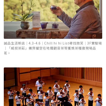
誠品生活新店｜4.3-4.6｜Chill hi hi List尋找微笑｜3F實驗場
｜「威叔茶莊」備齊貓空在地鐵觀音茶等獲獎茶種邀現場品
茗。