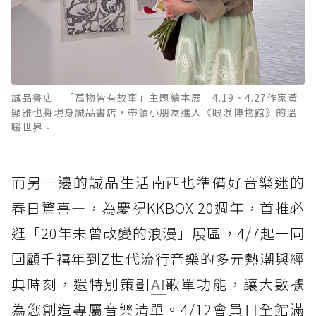
誠品書店｜「萬物皆有故事」主題繪本展｜4.19、4.27作家黃
顯雅也將現身誠品書店，帶領小朋友進入《眼淚博物館》的溫
暖世界。
而另一邊的誠品生活南西也準備好音樂迷的
春日驚喜—，為慶祝KKBOX 20週年，首推必
逛「20年未曾改變的浪漫」展區，4/7起一同
回顧千禧年到Z世代流行音樂的多元熱潮與經
典時刻，還特別策劃
AI
歌單功能，讓大數據
為您創造專屬音樂清單。4/12會員日全館滿