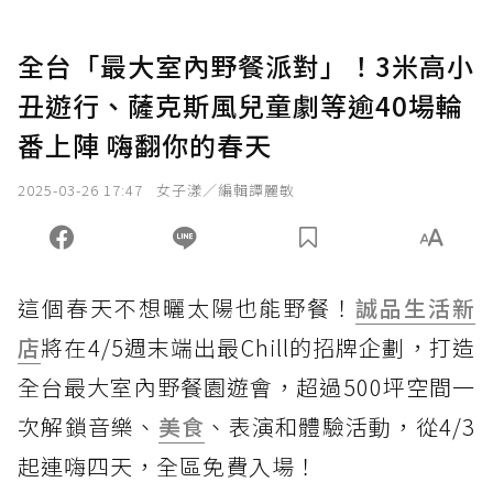
全台「最大室內野餐派對」！3米高小
丑遊行、薩克斯風兒童劇等逾40場輪
番上陣 嗨翻你的春天
2025-03-26 17:47
女子漾／編輯譚麗敏
這個春天不想曬太陽也能野餐！
誠品生活新
店
將在4/5週末端出最Chill的招牌企劃，打造
全台最大室內野餐園遊會，超過500坪空間一
次解鎖音樂、
美食
、表演和體驗活動，從4/3
起連嗨四天，全區免費入場！