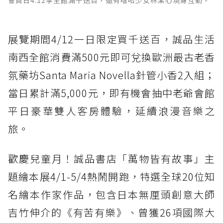
展覽期間4/12一日限定買千送百，誠品生活
南西全館消費滿500元即可兌換歐洲最古老香
氛藥坊Santa Maria Novella針管小香2入組；
當日累計滿5,000元，即有機會抽中老爺會館
平日豪華雙人客房體驗，延續浪漫音樂之
旅。
歡慶兒童月！誠品書店「萬物皆有故事」主
題繪本展4/1-5/4熱鬧開跑，特選全球20位知
名繪本作家作品，包含日本無厘頭創意大師
吉竹伸介的《有苦有樂》、曾獲26項國際大