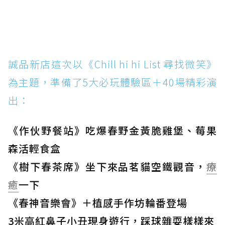
誠品新店這次以《Chill hi hi List 尋找微笑》
為主題，準備了5大必玩體驗區＋40場精彩演
出：
《作伙野餐站》吃爆春野金黃脆雞堡、莓果
森活輕食盒
《樹下春茶席》坐下來品茗貓空鐵觀音，
療
癒
一下
《春神音樂會》＋植感手作坊輪番登場
3米高紅鼻子小丑現身遊行，踩球雜耍樣樣來