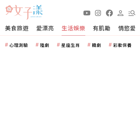
美食旅遊
愛漂亮
生活娛樂
有肌勵
情慾愛
心理測驗
陸劇
星座生肖
韓劇
彩妝保養