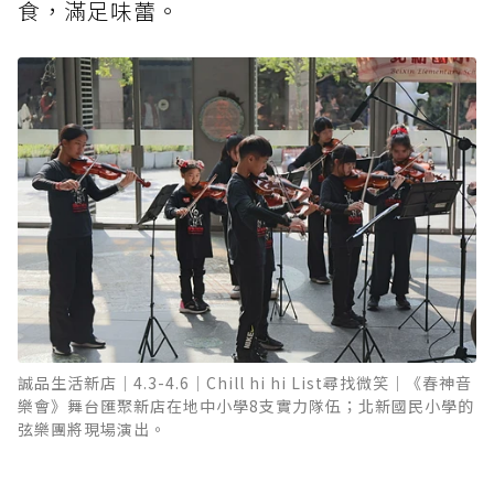
食，滿足味蕾。
誠品生活新店｜4.3-4.6｜Chill hi hi List尋找微笑｜《春神音
樂會》舞台匯聚新店在地中小學8支實力隊伍；北新國民小學的
弦樂團將現場演出。