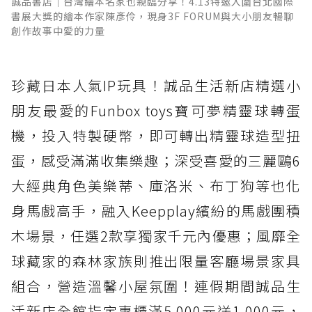
誠品書店｜台灣繪本名家也親臨分享！4.13特邀入圍台北國際
書展大獎的繪本作家陳彥伶，現身3F FORUM與大小朋友暢聊
創作故事中愛的力量
珍藏日本人氣IP玩具！誠品生活新店精選小
朋友最愛的Funbox toys寶可夢精靈球轉蛋
機，投入特製硬幣，即可轉出精靈球造型扭
蛋，感受滿滿收集樂趣；深受喜愛的三麗鷗6
大經典角色美樂蒂、庫洛米、布丁狗等也化
身馬戲高手，融入Keepplay繽紛的馬戲團積
木場景，任選2款享獨家千元內優惠；風靡全
球藏家的森林家族則推出限量客廳場景家具
組合，營造溫馨小屋氛圍！連假期間誠品生
活新店全館指定專櫃滿5,000元送1,000元，