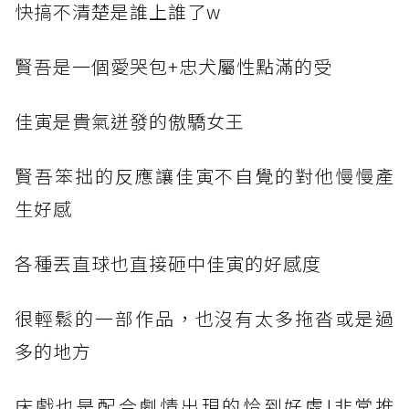
快搞不清楚是誰上誰了w
賢吾是一個愛哭包+忠犬屬性點滿的受
佳寅是貴氣迸發的傲驕女王
賢吾笨拙的反應讓佳寅不自覺的對他慢慢產
生好感
各種丟直球也直接砸中佳寅的好感度
很輕鬆的一部作品，也沒有太多拖沓或是過
多的地方
床戲也是配合劇情出現的恰到好處!非常推