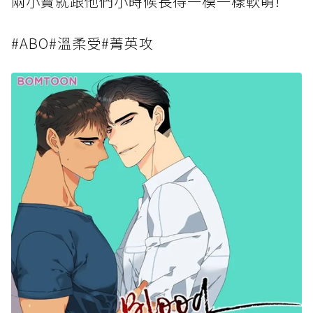
兩小寶就跟他們小時候長得一模一樣軟萌!
#ABO#溫柔受#菁英攻