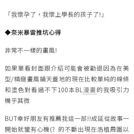
「我懷孕了，我懷上學長的孩子了!」
◆
奈米暴雷推坑心得
非常不一樣的畫風!
如果單看封面跟介紹可能會被勸退因為在美
型/精緻畫風鋪天蓋地的現在比較單純的線條
和塗色對看過不下100本BL
漫畫
的我吸引力
機乎其微
BUT幸好朋友有推薦我這一部!!成延從故事一
開始就蠻有心機(? 的不斷出現在浩植周圍以