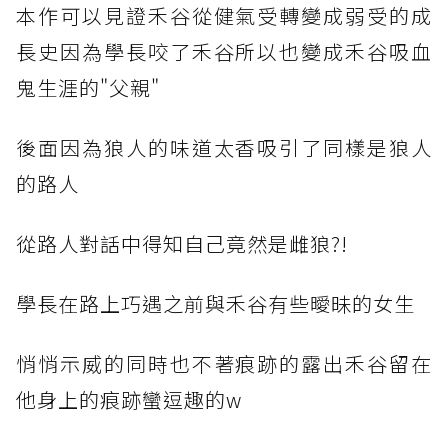
本作可以見證禾谷從健氣受轉變成弱受的成
長史因為學長咬了禾谷所以也變成禾谷吸血
鬼生涯的"父親"
後面因為狼人的味道太香吸引了同樣是狼人
的路人
從路人對話中得知自己竟然是雌狼?!
學長在路上巧遇之前與禾谷有些曖昧的女生
悄悄示威的同時也不著痕跡的露出禾谷留在
他身上的痕跡蠻逗趣的w