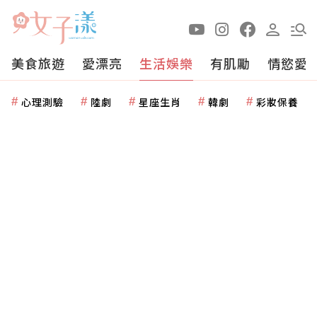
美食旅遊
愛漂亮
生活娛樂
有肌勵
情慾愛
心理測驗
陸劇
星座生肖
韓劇
彩妝保養