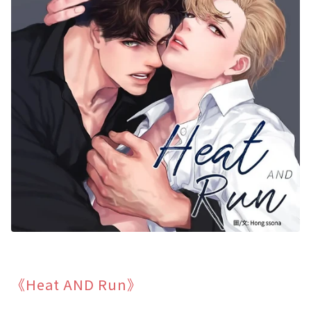
《Heat AND Run》