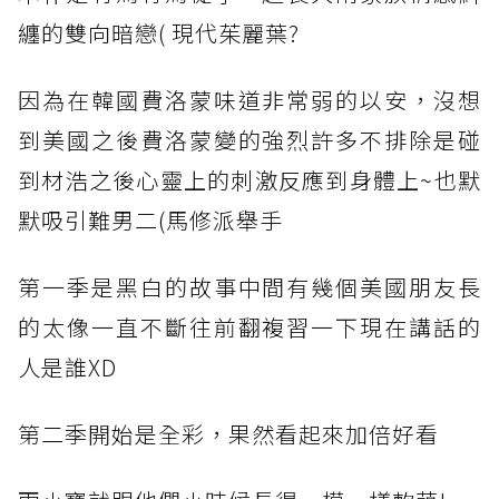
纏的雙向暗戀( 現代茱麗葉?
因為在韓國費洛蒙味道非常弱的以安，沒想
到美國之後費洛蒙變的強烈許多不排除是碰
到材浩之後心靈上的刺激反應到身體上~也默
默吸引難男二(馬修派舉手
第一季是黑白的故事中間有幾個美國朋友長
的太像一直不斷往前翻複習一下現在講話的
人是誰XD
第二季開始是全彩，果然看起來加倍好看