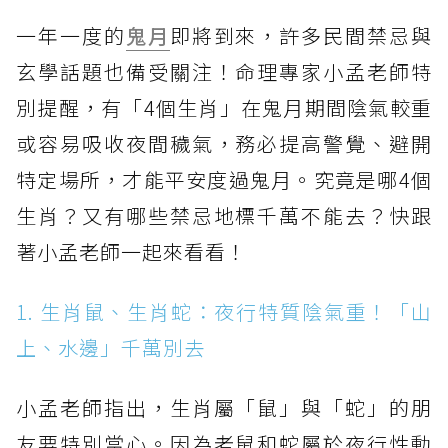
一年一度的
鬼月
即將到來，許多民間禁忌與
玄學話題也備受關注！命理專家小孟老師特
別提醒，有「4個生肖」在鬼月期間陰氣較重
或容易吸收夜間穢氣，務必提高警覺、避開
特定場所，才能平安度過鬼月。究竟是哪4個
生肖？又有哪些禁忌地標千萬不能去？快跟
著小孟老師一起來看看！
1. 生肖鼠、生肖蛇：夜行特質陰氣重！「山
上、水邊」千萬別去
小孟老師指出，生肖屬「鼠」與「蛇」的朋
友要特別當心。因為老鼠和蛇屬於夜行性動