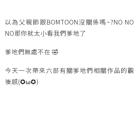
以為父親節跟BOMTOON沒關係嗎~?NO NO
NO那你就太小看我們爹地了
爹地們無處不在 🤣
今天一次帶來六部有關爹地們相關作品的觀
後感(✪ω✪)