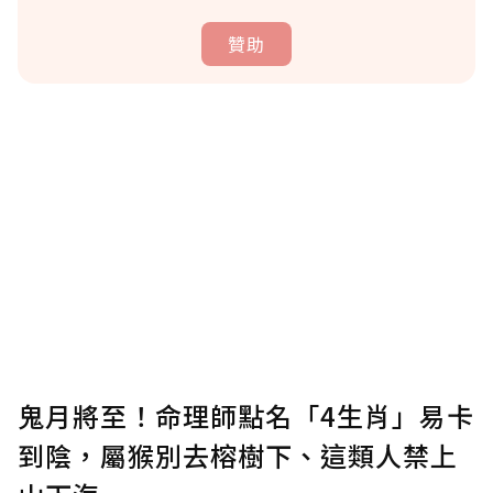
贊助
贊助說明
為了鼓勵作者持續創作更好的內容，會員可以
使用「贊助」功能實質回饋給喜愛的作者。可
將您認為適合的點數贈送給作者，一旦使用贊
助點數即不得撤銷，單筆贊助最低點數為30
點，最高點數沒有上限。
U 利點數 1 點 = NTD 1 元。
鬼月將至！命理師點名「4生肖」易卡
到陰，屬猴別去榕樹下、這類人禁上
確認送出