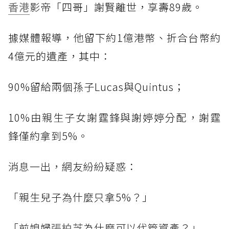
香港
影帝「四哥」謝賢離世，享壽89歲。
據媒體報導，他留下約1億港幣、折合台幣約
4億元的遺產，其中：
90%留給兩個孫子Lucas與Quintus；
10%由親生子女謝霆鋒與謝婷婷分配，謝霆
鋒僅約拿到5%。
消息一出，網友紛紛疑惑：
「親生兒子為什麼只拿5%？」
「前媳婦
張柏芝
為什麼可以代管資產？」