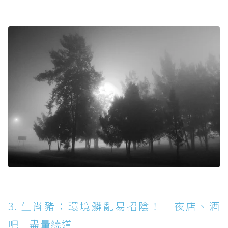
3. 生肖豬：環境髒亂易招陰！「夜店、酒
吧」盡量繞道