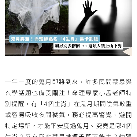
一年一度的
鬼月
即將到來，許多民間禁忌與
玄學話題也備受關注！命理專家小孟老師特
別提醒，有「4個生肖」在鬼月期間陰氣較重
或容易吸收夜間穢氣，務必提高警覺、避開
特定場所，才能平安度過鬼月。究竟是哪4個
生肖？又有哪些禁忌地標千萬不能去？快跟