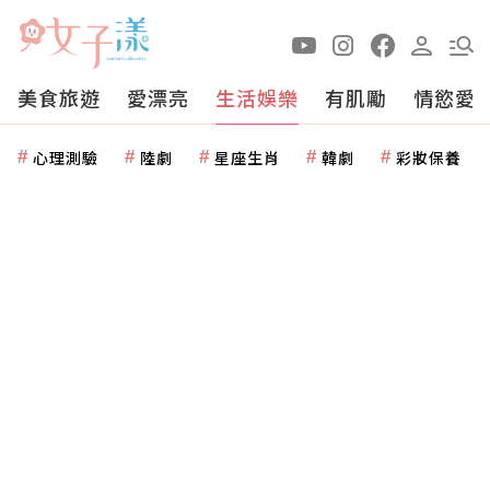
美食旅遊
愛漂亮
生活娛樂
有肌勵
情慾愛
心理測驗
陸劇
星座生肖
韓劇
彩妝保養