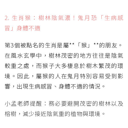
2. 生肖猴：樹林陰氣濃！鬼月恐「生病感
冒」身體不適
第3個被點名的生肖是屬**「猴」**的朋友。
在風水玄學中，樹林茂密的地方往往是陰氣
較重之處，而猴子大多棲息於樹木繁茂的環
境。因此，屬猴的人在鬼月特別容易受到影
響，出現生病感冒、身體不適的情況。
小孟老師提醒：務必要避開茂密的樹林以及
榕樹，減少接近陰氣重的植物與環境。