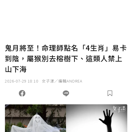
鬼月將至！命理師點名「4生肖」易卡
到陰，屬猴別去榕樹下、這類人禁上
山下海
2026-07-29 18:10
女子漾／編輯ANDREA