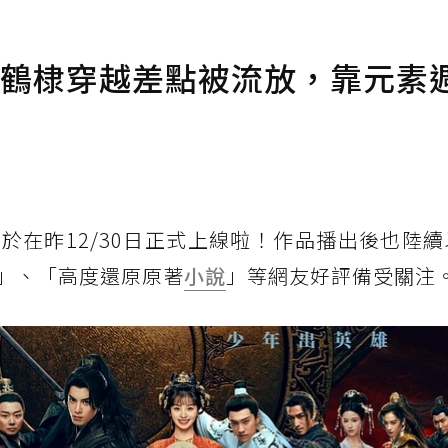
王鶴棣穿越差點被流放，靠元素
於在昨12/30日正式上線啦！作品播出後也陸
」、「高度還原原著
小說
」等網友好評備受關注