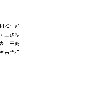
！
和推理能
，王鶴棣
表，王鶴
脫古代打