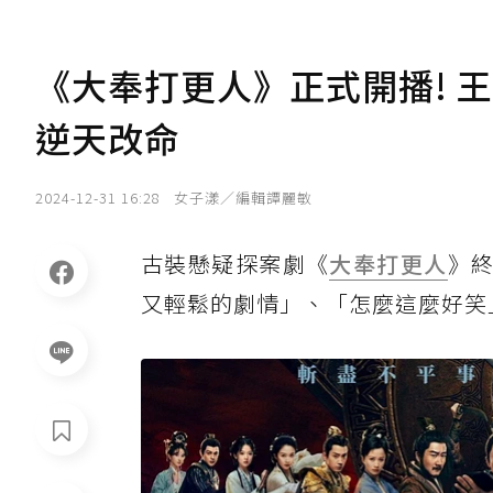
《大奉打更人》正式開播! 
逆天改命
2024-12-31 16:28
女子漾／編輯譚麗敏
古裝懸疑探案劇《
大奉打更人
》終
又輕鬆的劇情」、「怎麼這麼好笑