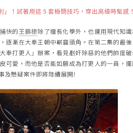
」！試著用這 5 套極簡技巧，穿出高級時髦感
捕快的
王鶴棣
除了擅長化學外，也運用現代知識
，逐漸在大奉王朝中嶄露頭角。在第二集的最後
大奉打更人」辦案，看見剷奸除惡的他們帥度破
皮可愛，而他是否能如願成為打更人的一員，擺
事及懸疑案件即將陸續展開!