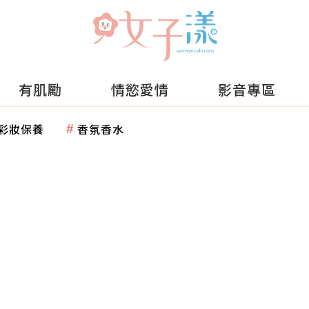
有肌勵
情慾愛情
影音專區
彩妝保養
香氛香水