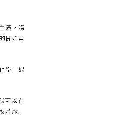
主演，講
的開始竟
化學」課
還可以在
製片廠」