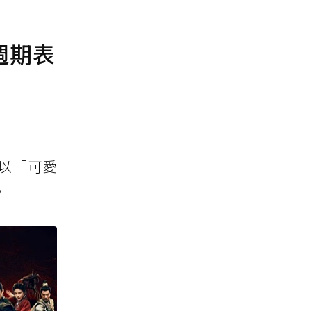
週期表
續以「可愛
。