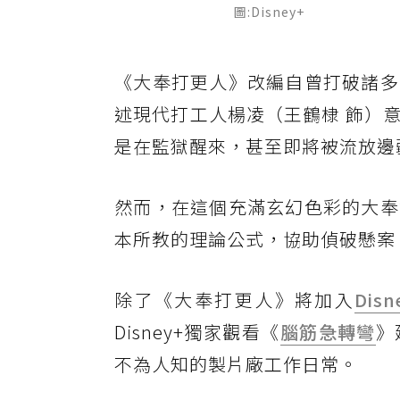
圖:Disney+
《大奉打更人》改編自曾打破諸多
述現代打工人楊凌（王鶴棣 飾）
是在監獄醒來，甚至即將被流放邊
然而，在這個充滿玄幻色彩的大奉
本所教的理論公式，協助偵破懸案
除了《大奉打更人》將加入
Disn
Disney+獨家觀看《
腦筋急轉彎
》
不為人知的製片廠工作日常。