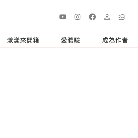
漾漾來開箱
愛體驗
成為作者