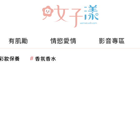
有肌勵
情慾愛情
影音專區
彩妝保養
香氛香水