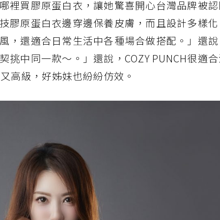
哪裡買膠原蛋白衣，讓她驚喜開心台灣品牌被認
的黑科技膠原蛋白衣邊穿邊保養皮膚，而且設計多樣
風，還適合日常生活中各種場合做搭配。」還說
挑中同一款～。」還說，COZY PUNCH很適
時尚又高級，好姊妹也紛紛仿效。