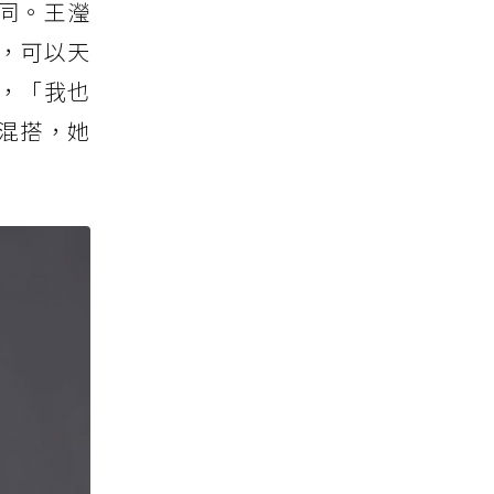
同。王瀅
化，可以天
，「我也
合混搭，她