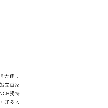
品牌大使；
區設立首家
UNCH獨特
，好多人