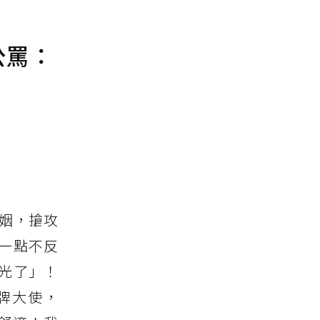
公罵：
婚姻，搶攻
一點不反
光了」！
品牌大使，