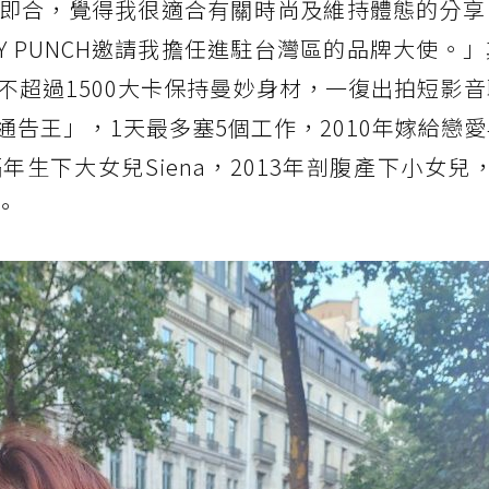
即合，覺得我很適合有關時尚及維持體態的分享
Y PUNCH邀請我擔任進駐台灣區的品牌大使。
不超過1500大卡保持曼妙身材，一復出拍短影
告王」，1天最多塞5個工作，2010年嫁給戀
生下大女兒Siena，2013年剖腹產下小女兒
。