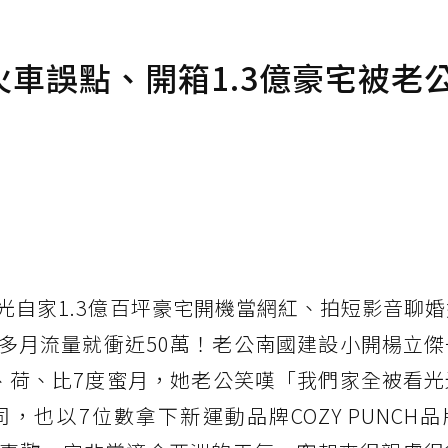
車誤點、開箱1.3億豪宅被老
光自家1.3億百坪豪宅開機當網紅、拍短影音聊
多月流量就衝近50萬！老公南國建設小開楊立傑
、荷、比7度蜜月，她老公笑嘆「我們家全被看光
也以7位數拿下新運動品牌COZY PUNCH