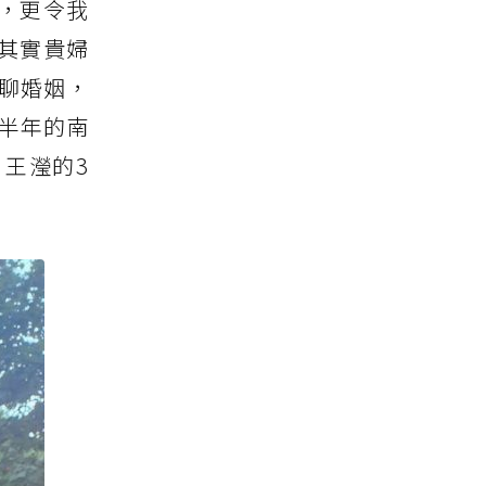
，更令我
」其實貴婦
音聊婚姻，
愛半年的南
，王瀅的3