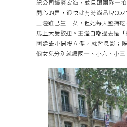
紀公司鏡藝宏海，並且跟團隊一拍
開心的是，很快就有時尚品牌COZ
王瀅雖已生三女，但她每天堅持吃
馬上大受歡迎。王瀅自嘲過去是「通
國建設小開楊立傑，就暫息影；隔年
個女兒分別就讀國一、小六、小三