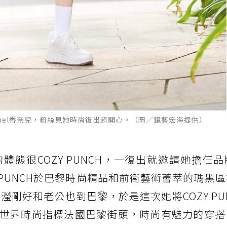
Chanel香奈兒，粉絲見她時尚復出超開心。（圖／鏡藝宏海提供）
態很COZY PUNCH，一復出就邀請她擔任
Y PUNCH於巴黎時尚精品和前衛藝術薈萃的瑪黑
RT，王瀅剛好和老公也到巴黎，於是這次她將COZY P
世界時尚指標法國巴黎街頭，時尚有魅力的穿搭