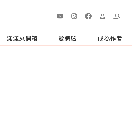
漾漾來開箱
愛體驗
成為作者