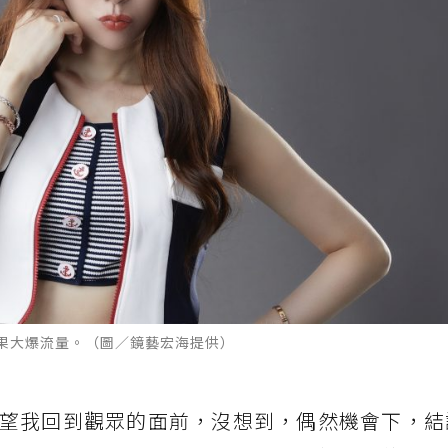
果大爆流量。（圖／鏡藝宏海提供）
望我回到觀眾的面前，沒想到，偶然機會下，結