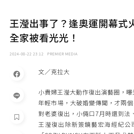
王瀅出事了？逢奧運開幕式火
全家被看光光！
2024-08-22 23:12
PREMIER MEDIA
文／克拉大
小貴婦王瀅大動作復出演藝圈，曝
年輕市場，大破婚變傳聞，才兩個
對老婆復出，小倆口7月時還到法
王瀅復出除新簽鏡藝宏海經紀公司，