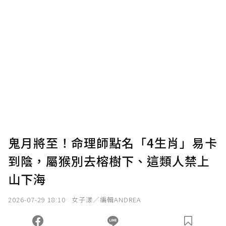
鬼月將至！命理師點名「4生肖」易卡
到陰，屬猴別去榕樹下、這類人禁上
山下海
2026-07-29 18:10
女子漾／編輯ANDREA