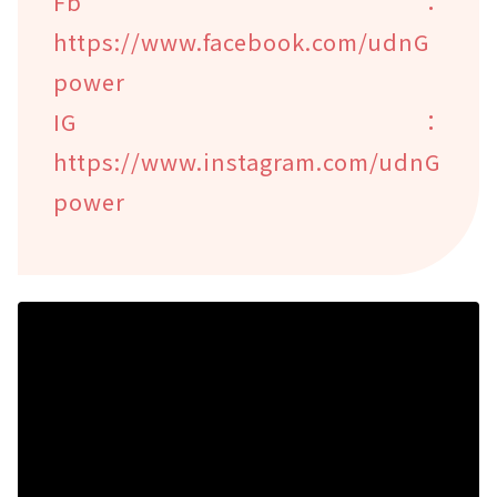
Fb：
https://www.facebook.com/udnG
power
IG：
https://www.instagram.com/udnG
power