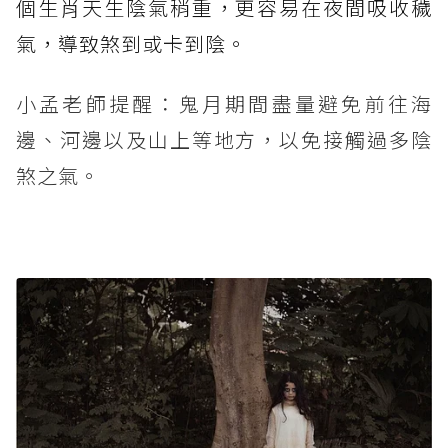
個生肖天生陰氣稍重，更容易在夜間吸收穢
氣，導致煞到或卡到陰。
小孟老師提醒：鬼月期間盡量避免前往海
邊、河邊以及山上等地方，以免接觸過多陰
煞之氣。