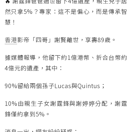
🔥 謝霆鋒爸爸過世留下4億遺產，親生兒子居
然只拿5%？專家：這不是偏心，而是傳承智
慧！
香港
影帝「四哥」謝賢離世，享壽89歲。
據媒體報導，他留下約1億港幣、折合台幣約
4億元的遺產，其中：
90%留給兩個孫子Lucas與Quintus；
10%由親生子女謝霆鋒與謝婷婷分配，謝霆
鋒僅約拿到5%。
消息一出，網友紛紛疑惑：