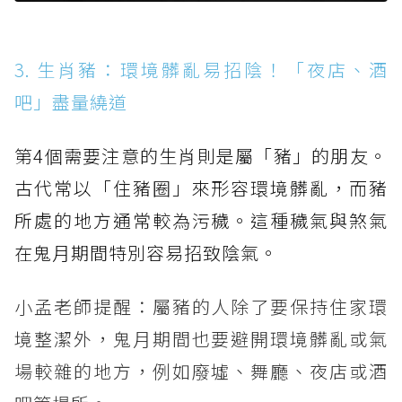
3. 生肖豬：環境髒亂易招陰！「夜店、酒
吧」盡量繞道
第4個需要注意的生肖則是屬「豬」的朋友。
古代常以「住豬圈」來形容環境髒亂，而豬
所處的地方通常較為污穢。這種穢氣與煞氣
在鬼月期間特別容易招致陰氣。
小孟老師提醒：屬豬的人除了要保持住家環
境整潔外，鬼月期間也要避開環境髒亂或氣
場較雜的地方，例如廢墟、舞廳、夜店或酒