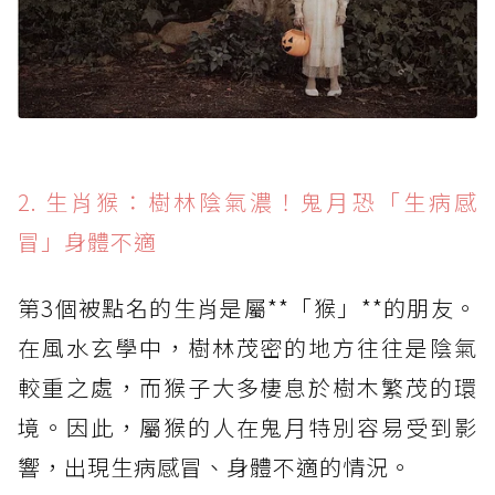
2. 生肖猴：樹林陰氣濃！鬼月恐「生病感
冒」身體不適
第3個被點名的生肖是屬**「猴」**的朋友。
在風水玄學中，樹林茂密的地方往往是陰氣
較重之處，而猴子大多棲息於樹木繁茂的環
境。因此，屬猴的人在鬼月特別容易受到影
響，出現生病感冒、身體不適的情況。