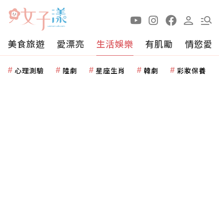
美食旅遊
愛漂亮
生活娛樂
有肌勵
情慾愛
心理測驗
陸劇
星座生肖
韓劇
彩妝保養