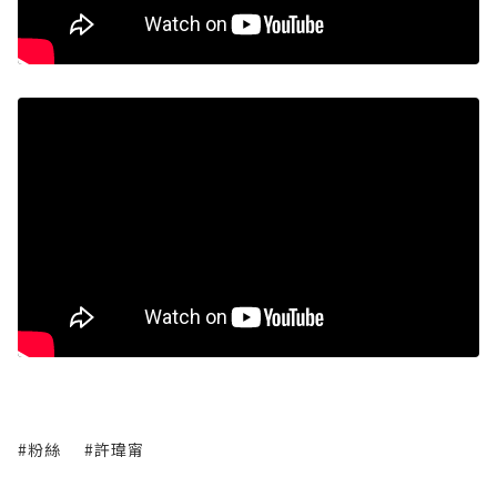
#粉絲
#許瑋甯