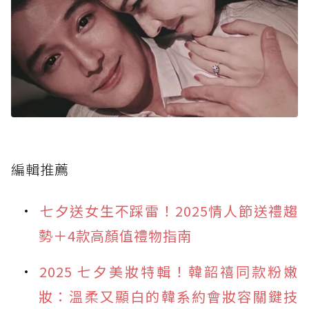
編輯推薦
七夕送女生不踩雷！2025情人節送禮趨
勢＋4款高顏值禮物指南
2025 七夕美妝特輯！韓韶禧同款粉嫩
妝：溫柔又顯白的韓系約會妝容關鍵技