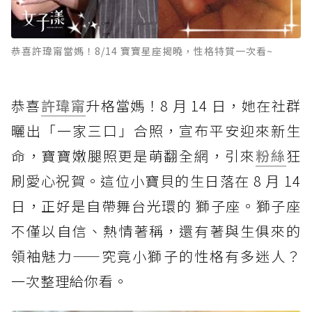
恭喜許瑋甯當媽！8/14 寶寶星座揭曉，性格特質一次看~
恭喜
許瑋甯
升格當媽！8 月 14 日，她在社群
曬出「一家三口」合照，宣布平安迎來新生
命，寶寶嫩腿照更是萌翻全網，引來
粉絲
狂
刷愛心祝賀。這位小寶貝的生日落在 8 月 14
日，正好是自帶舞台光環的 獅子座。獅子座
不僅以自信、熱情著稱，還有著與生俱來的
領袖魅力——究竟小獅子的性格有多迷人？
一次整理給你看。