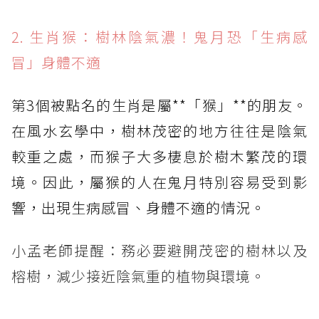
2. 生肖猴：樹林陰氣濃！鬼月恐「生病感
冒」身體不適
第3個被點名的生肖是屬**「猴」**的朋友。
在風水玄學中，樹林茂密的地方往往是陰氣
較重之處，而猴子大多棲息於樹木繁茂的環
境。因此，屬猴的人在鬼月特別容易受到影
響，出現生病感冒、身體不適的情況。
小孟老師提醒：務必要避開茂密的樹林以及
榕樹，減少接近陰氣重的植物與環境。