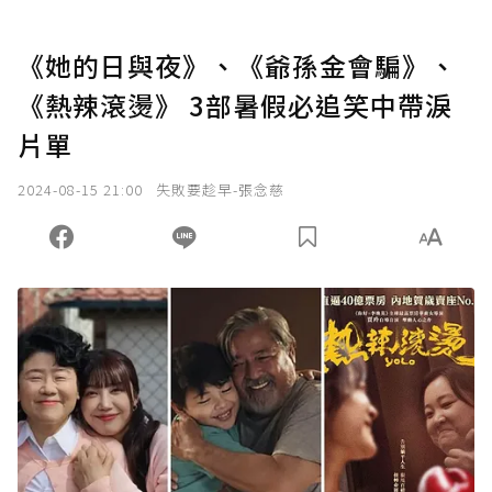
《她的日與夜》、《爺孫金會騙》、
《熱辣滾燙》 3部暑假必追笑中帶淚
片單
2024-08-15 21:00
失敗要趁早-張念慈