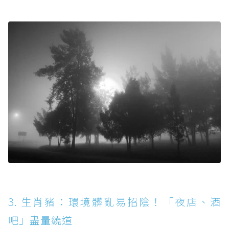
3. 生肖豬：環境髒亂易招陰！「夜店、酒
吧」盡量繞道