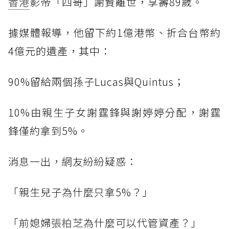
香港
影帝「四哥」謝賢離世，享壽89歲。
據媒體報導，他留下約1億港幣、折合台幣約
4億元的遺產，其中：
90%留給兩個孫子Lucas與Quintus；
10%由親生子女謝霆鋒與謝婷婷分配，謝霆
鋒僅約拿到5%。
消息一出，網友紛紛疑惑：
「親生兒子為什麼只拿5%？」
「前媳婦
張柏芝
為什麼可以代管資產？」