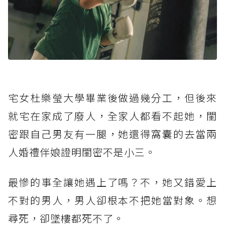
宅女杜樂瑩大學畢業後做過幾分工，但後來
就宅在家成了廢人，全家人都看不起她，閨
密跟自己男友有一腿，她還得窩囊的去當兩
人婚禮伴娘證明閨密不是小三。
最慘的事全讓她遇上了嗎？不，她又錯愛上
不對的男人，男人卻根本不把她當對象。想
尋死，卻墜樓都死不了。