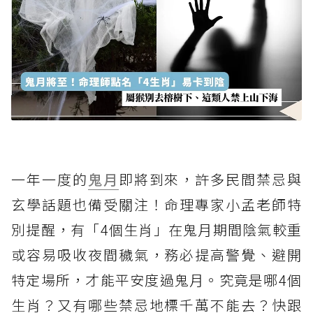
一年一度的
鬼月
即將到來，許多民間禁忌與
玄學話題也備受關注！命理專家小孟老師特
別提醒，有「4個生肖」在鬼月期間陰氣較重
或容易吸收夜間穢氣，務必提高警覺、避開
特定場所，才能平安度過鬼月。究竟是哪4個
生肖？又有哪些禁忌地標千萬不能去？快跟