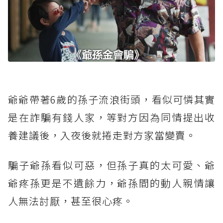
爺爺帶著6歲的孫子流浪街頭，看似可憐其實
是在詐騙有錢人家，等對方因為同情提出收
養建議後，入夜後就捲走對方家當變賣。
騙子爺孫看似可惡，但孫子真的太可愛、爺
爺疼孫更是不遺餘力，爺孫間的動人親情讓
人無法討厭，甚至很心疼。