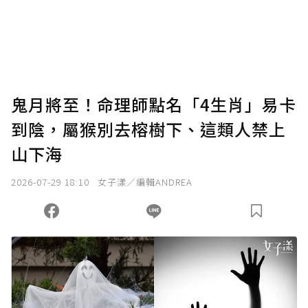
使用「贊助」功能實質回饋給喜愛的作者。可
將您認為適合的點數贈送給作者，一旦使用贊
助點數即不得撤銷，單筆贊助最低點數為30
點，最高點數沒有上限。
U 利點數 1 點 = NTD 1 元。
鬼月將至！命理師點名「4生肖」易卡
到陰，屬猴別去榕樹下、這類人禁上
確認送出
山下海
我已詳閱贊助說明，且同意站方的使用條款。
2026-07-29 18:10
女子漾／編輯ANDREA
您當前剩餘 U 利點數：
0
點；前往
購買點數