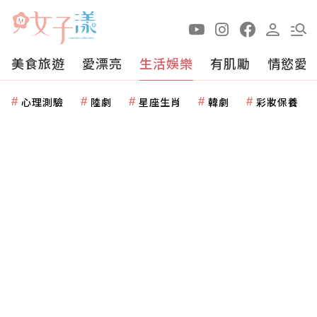
美食旅遊
愛漂亮
生活娛樂
有肌勵
情慾愛
心理測驗
陸劇
星座生肖
韓劇
彩妝保養