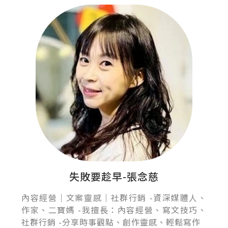
失敗要趁早-張念慈
內容經營｜文案靈感｜社群行銷 -資深媒體人、
作家、二寶媽 -我擅長：內容經營、寫文技巧、
社群行銷 -分享時事觀點、創作靈感、輕鬆寫作