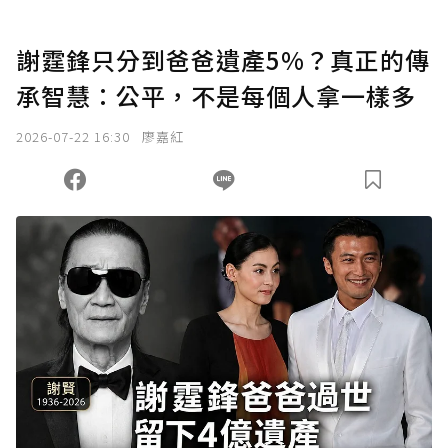
謝霆鋒只分到爸爸遺產5%？真正的傳
承智慧：公平，不是每個人拿一樣多
2026-07-22 16:30
廖嘉紅