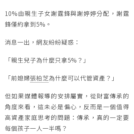
10%由親生子女謝霆鋒與謝婷婷分配，謝霆
鋒僅約拿到5%。
消息一出，網友紛紛疑惑：
「親生兒子為什麼只拿5%？」
「前媳婦
張柏芝
為什麼可以代管資產？」
但如果媒體報導的安排屬實，從財富傳承的
角度來看，這未必是偏心，反而是一個值得
高資產家庭思考的問題：傳承，真的一定要
每個孩子一人一半嗎？