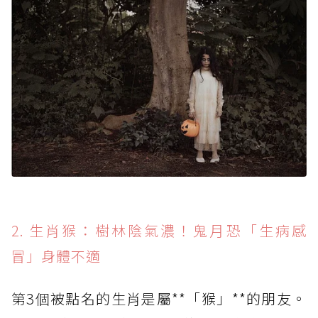
2. 生肖猴：樹林陰氣濃！鬼月恐「生病感
冒」身體不適
第3個被點名的生肖是屬**「猴」**的朋友。