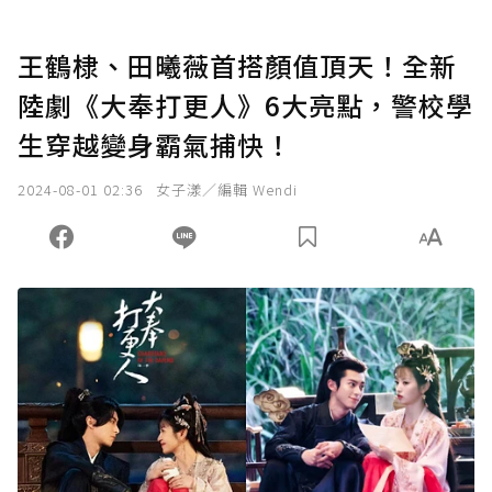
王鶴棣、田曦薇首搭顏值頂天！全新
陸劇《大奉打更人》6大亮點，警校學
生穿越變身霸氣捕快！
2024-08-01 02:36
女子漾／編輯 Wendi