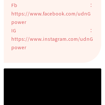
Fb：
https://www.facebook.com/udnG
power
IG：
https://www.instagram.com/udnG
power