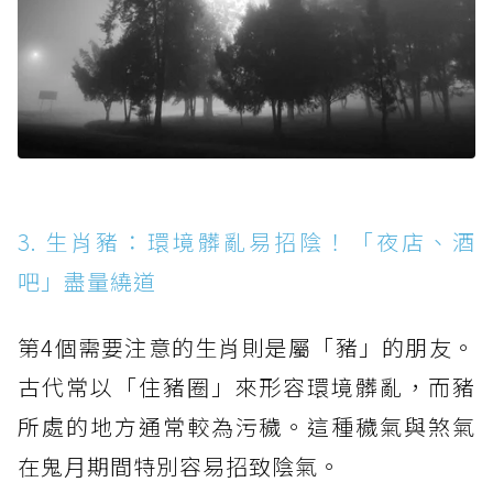
3. 生肖豬：環境髒亂易招陰！「夜店、酒
吧」盡量繞道
第4個需要注意的生肖則是屬「豬」的朋友。
古代常以「住豬圈」來形容環境髒亂，而豬
所處的地方通常較為污穢。這種穢氣與煞氣
在鬼月期間特別容易招致陰氣。