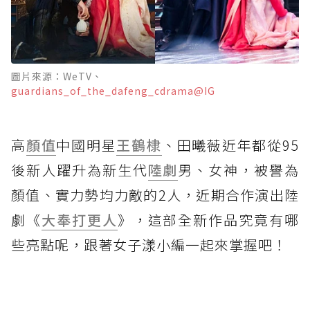
圖片來源：WeTV、
guardians_of_the_dafeng_cdrama@IG
高
顏值
中國明星
王鶴棣
、田曦薇近年都從95
後新人躍升為新生代
陸劇
男、女神，被譽為
顏值、實力勢均力敵的2人，近期合作演出陸
劇《
大奉打更人
》，這部全新作品究竟有哪
些亮點呢，跟著女子漾小編一起來掌握吧！