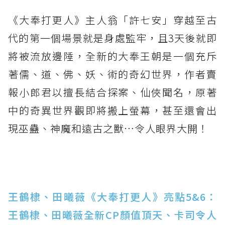
《大奉打更人》主人翁「許七安」穿越至古
代的第一個場景就是身處監牢，且3天後就即
將被流放邊陲，全新的大奉王朝是一個充斥
著儒、道、佛、妖、術的奇幻世界，作者賣
報小郎君以擅長結合探案、仙俠聞名，原著
中的奇異世界觀即將搬上螢幕，甚至還會出
現巫蠱、神魔和遠古之獸…令人眼界大開！
王鶴棣、田曦薇《大奉打更人》亮點5&6：
王鶴棣、田曦薇全新CP顏值頂天、卡司令人