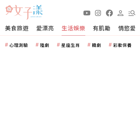
美食旅遊
愛漂亮
生活娛樂
有肌勵
情慾愛
心理測驗
陸劇
星座生肖
韓劇
彩妝保養