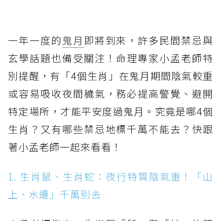
一年一度的
鬼月
即將到來，許多民間禁忌與
玄學話題也備受關注！命理專家小孟老師特
別提醒，有「4個生肖」在鬼月期間陰氣較重
或容易吸收夜間穢氣，務必提高警覺、避開
特定場所，才能平安度過鬼月。究竟是哪4個
生肖？又有哪些禁忌地標千萬不能去？快跟
著小孟老師一起來看看！
1. 生肖鼠、生肖蛇：夜行特質陰氣重！「山
上、水邊」千萬別去