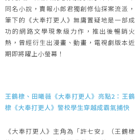
同名小說，賣報小郎君獨創修仙探案流派，
筆下的《大奉打更人》無庸置疑地是一部成
功的網路文學現象級力作，推出後暢銷火
熱，曾經衍生出漫畫、動畫，電視劇版本近
期即將躍上小螢幕！
王鶴棣、田曦薇《大奉打更人》亮點2：王鶴
棣《大奉打更人》警校學生穿越成霸氣捕快
《大奉打更人》主角為「許七安」（王鶴棣