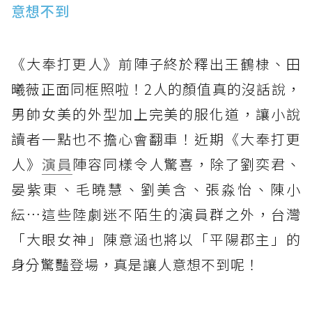
意想不到
《大奉打更人》前陣子終於釋出王鶴棣、田
曦薇正面同框照啦！2人的顏值真的沒話說，
男帥女美的外型加上完美的服化道，讓小說
讀者一點也不擔心會翻車！近期《大奉打更
人》
演員
陣容同樣令人驚喜，除了劉奕君、
晏紫東、毛曉慧、劉美含、張淼怡、陳小
紜…這些陸劇迷不陌生的演員群之外，台灣
「大眼女神」陳意涵也將以「平陽郡主」的
身分驚豔登場，真是讓人意想不到呢！