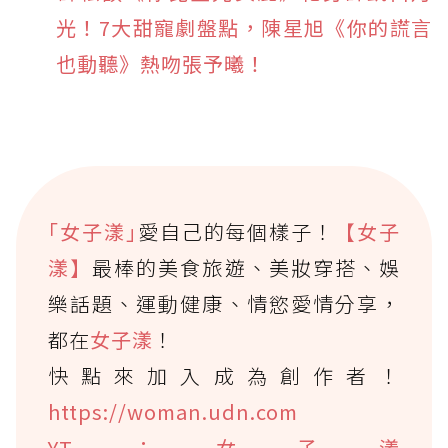
光！7大甜寵劇盤點，陳星旭《你的謊言
也動聽》熱吻張予曦！
｢女子漾｣
愛自己的每個樣子！
【女子
漾】
最棒的美食旅遊、美妝穿搭、娛
樂話題、運動健康、情慾愛情分享，
都在
女子漾
！
快點來加入成為創作者！
https://woman.udn.com
YT：女子漾