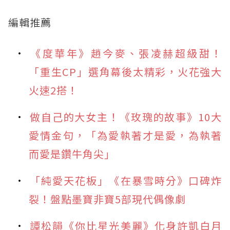
編輯推薦
《度華年》趙今麥、張凌赫超級甜！
「重生CP」選角幕後太精彩，火花強大
火速2搭！
做自己的大女主！《玫瑰的故事》10大
愛情金句，「為愛執著才是愛，為執著
而愛是鑽牛角尖」
「純愛天花板」《在暴雪時分》口碑炸
裂！盤點墨寶非寶5部現代偶像劇
譚松韻《你比星光美麗》化身許凱白月