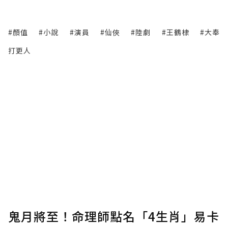
#顏值
#小說
#演員
#仙俠
#陸劇
#王鶴棣
#大奉
打更人
鬼月將至！命理師點名「4生肖」易卡