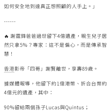
如何安全地到達真正想照顧的人手上。」
------
🔥 謝霆鋒爸爸過世留下4億遺產，親生兒子居
然只拿5%？專家：這不是偏心，而是傳承智
慧！
香港
影帝「四哥」謝賢離世，享壽89歲。
據媒體報導，他留下約1億港幣、折合台幣約
4億元的遺產，其中：
90%留給兩個孫子Lucas與Quintus；