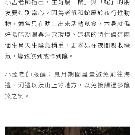
小孟老師指出，生肖屬「鼠」與「蛇」的朋
友要特別當心。因為老鼠和蛇屬於夜行性動
物，通常只在晚上出來活動覓食，本身就偏
好陰暗潮濕與洞穴環境。這樣的特性讓這兩
個生肖天生陰氣稍重，更容易在夜間吸收穢
氣，導致煞到或卡到陰。
小孟老師提醒：鬼月期間盡量避免前往海
邊、河邊以及山上等地方，以免接觸過多陰
煞之氣。