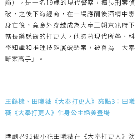
飾），是一名19歲的現代警察，擅長刑案偵
破，之後下海經商，在一場應酬後酒精中毒
身亡後，竟意外穿越成為大奉王朝京兆府下
轄長樂縣衙的打更人，他憑著現代所學、科
學知識和推理技能屢破懸案，被譽為「大奉
斷案高手」。
王鶴棣、田曦薇《大奉打更人》亮點3：田曦
薇《大奉打更人》化身公主絕美登場
陸劇界95後小花田曦薇在《大奉打更人》演