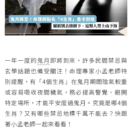
一年一度的
鬼月
即將到來，許多民間禁忌與
玄學話題也備受關注！命理專家小孟老師特
別提醒，有「4個生肖」在鬼月期間陰氣較重
或容易吸收夜間穢氣，務必提高警覺、避開
特定場所，才能平安度過鬼月。究竟是哪4個
生肖？又有哪些禁忌地標千萬不能去？快跟
著小孟老師一起來看看！