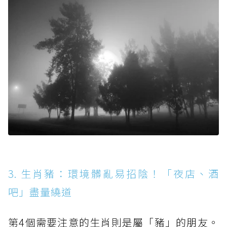
3. 生肖豬：環境髒亂易招陰！「夜店、酒
吧」盡量繞道
第4個需要注意的生肖則是屬「豬」的朋友。