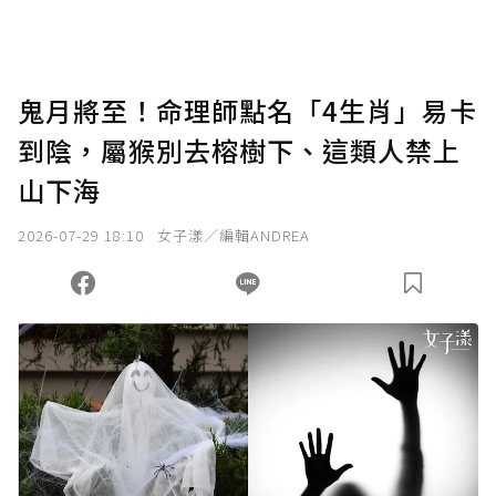
助點數即不得撤銷，單筆贊助最低點數為30
點，最高點數沒有上限。
U 利點數 1 點 = NTD 1 元。
鬼月將至！命理師點名「4生肖」易卡
到陰，屬猴別去榕樹下、這類人禁上
確認送出
山下海
我已詳閱贊助說明，且同意站方的使用條款。
2026-07-29 18:10
女子漾／編輯ANDREA
您當前剩餘 U 利點數：
0
點；前往
購買點數