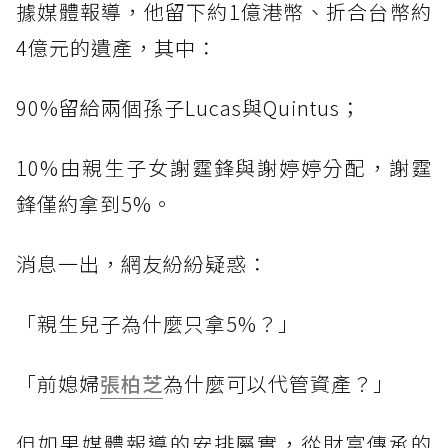
據媒體報導，他留下約1億港幣、折合台幣約
4億元的遺產，其中：
90%留給兩個孫子Lucas與Quintus；
10%由親生子女謝霆鋒與謝婷婷分配，謝霆
鋒僅約拿到5%。
消息一出，網友紛紛疑惑：
「親生兒子為什麼只拿5%？」
「前媳婦
張柏芝
為什麼可以代管資產？」
但如果媒體報導的安排屬實，從財富傳承的