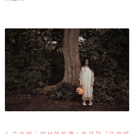
2. 生肖猴：樹林陰氣濃！鬼月恐「生病感