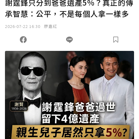
謝霆鋒只分到爸爸遺產5%？真正的傳
承智慧：公平，不是每個人拿一樣多
2026-07-22 16:30
廖嘉紅