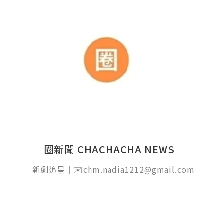
圈新聞 CHACHACHA NEWS
｜新劇追星｜✉️chm.nadia1212@gmail.com