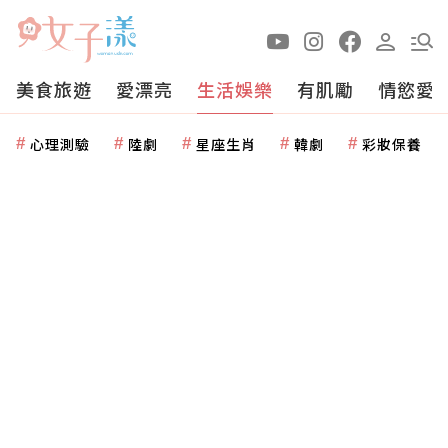
美食旅遊
愛漂亮
生活娛樂
有肌勵
情慾愛
心理測驗
陸劇
星座生肖
韓劇
彩妝保養