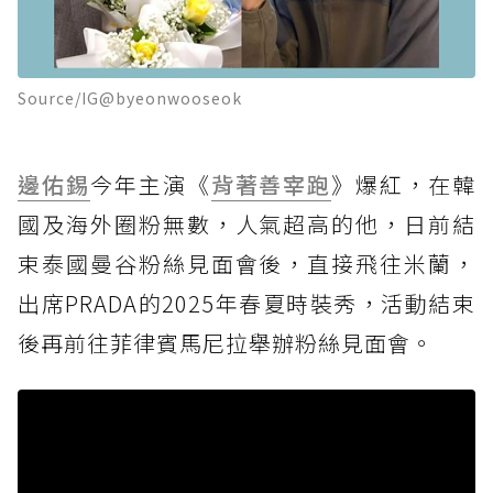
Source/IG@byeonwooseok
邊佑錫
今年主演《
背著善宰跑
》爆紅，在韓
國及海外圈粉無數，人氣超高的他，日前結
束泰國曼谷粉絲見面會後，直接飛往米蘭，
出席PRADA的2025年春夏時裝秀，活動結束
後再前往菲律賓馬尼拉舉辦粉絲見面會。