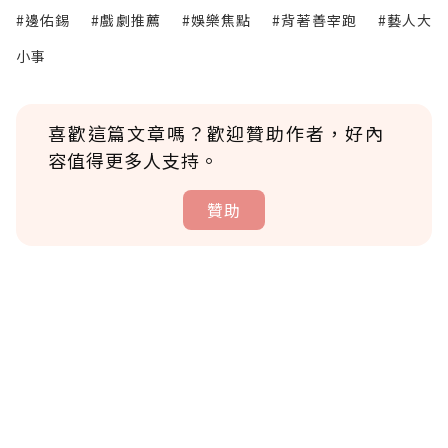
#邊佑錫
#戲劇推薦
#娛樂焦點
#背著善宰跑
#藝人大
小事
喜歡這篇文章嗎？歡迎贊助作者，好內
容值得更多人支持。
贊助
贊助說明
為了鼓勵作者持續創作更好的內容，會員可以
使用「贊助」功能實質回饋給喜愛的作者。可
將您認為適合的點數贈送給作者，一旦使用贊