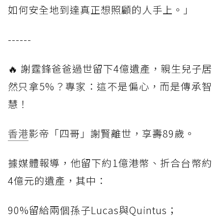
如何安全地到達真正想照顧的人手上。」
------
🔥 謝霆鋒爸爸過世留下4億遺產，親生兒子居
然只拿5%？專家：這不是偏心，而是傳承智
慧！
香港
影帝「四哥」謝賢離世，享壽89歲。
據媒體報導，他留下約1億港幣、折合台幣約
4億元的遺產，其中：
90%留給兩個孫子Lucas與Quintus；