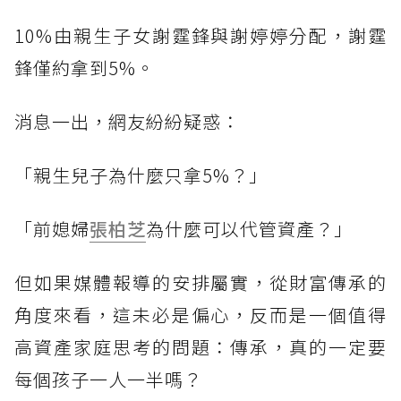
10%由親生子女謝霆鋒與謝婷婷分配，謝霆
鋒僅約拿到5%。
消息一出，網友紛紛疑惑：
「親生兒子為什麼只拿5%？」
「前媳婦
張柏芝
為什麼可以代管資產？」
但如果媒體報導的安排屬實，從財富傳承的
角度來看，這未必是偏心，反而是一個值得
高資產家庭思考的問題：傳承，真的一定要
每個孩子一人一半嗎？