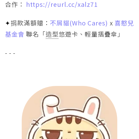
合作：
https://reurl.cc/xalz71
✦捐款滿額贈：
不屑貓(Who Cares)
x
喜憨兒
基金會
聯名「
造型
悠遊卡、輕量摺疊傘」
- - -