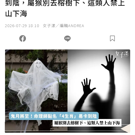
到陰，屬猴別去榕樹下、這類人禁上
確認送出
山下海
我已詳閱贊助說明，且同意站方的使用條款。
2026-07-29 18:10
女子漾／編輯ANDREA
您當前剩餘 U 利點數：
0
點；前往
購買點數