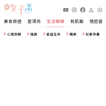
美食旅遊
愛漂亮
生活娛樂
有肌勵
情慾愛
心理測驗
陸劇
星座生肖
韓劇
彩妝保養