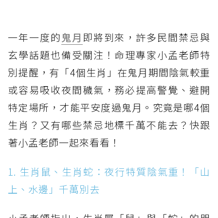
一年一度的
鬼月
即將到來，許多民間禁忌與
玄學話題也備受關注！命理專家小孟老師特
別提醒，有「4個生肖」在鬼月期間陰氣較重
或容易吸收夜間穢氣，務必提高警覺、避開
特定場所，才能平安度過鬼月。究竟是哪4個
生肖？又有哪些禁忌地標千萬不能去？快跟
著小孟老師一起來看看！
1. 生肖鼠、生肖蛇：夜行特質陰氣重！「山
上、水邊」千萬別去