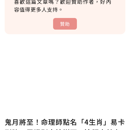
喜歡這篇文章嗎？歡迎贊助作者，好內
容值得更多人支持。
贊助
贊助說明
為了鼓勵作者持續創作更好的內容，會員可以
使用「贊助」功能實質回饋給喜愛的作者。可
將您認為適合的點數贈送給作者，一旦使用贊
助點數即不得撤銷，單筆贊助最低點數為30
點，最高點數沒有上限。
U 利點數 1 點 = NTD 1 元。
鬼月將至！命理師點名「4生肖」易卡