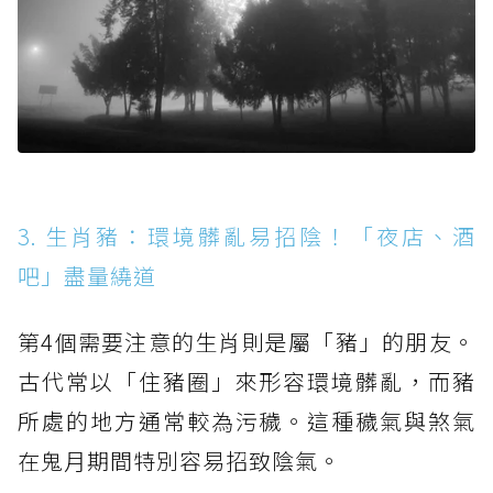
3. 生肖豬：環境髒亂易招陰！「夜店、酒
吧」盡量繞道
第4個需要注意的生肖則是屬「豬」的朋友。
古代常以「住豬圈」來形容環境髒亂，而豬
所處的地方通常較為污穢。這種穢氣與煞氣
在鬼月期間特別容易招致陰氣。