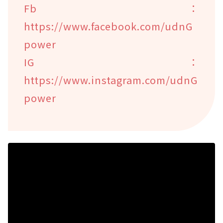
Fb：
https://www.facebook.com/udnG
power
IG：
https://www.instagram.com/udnG
power