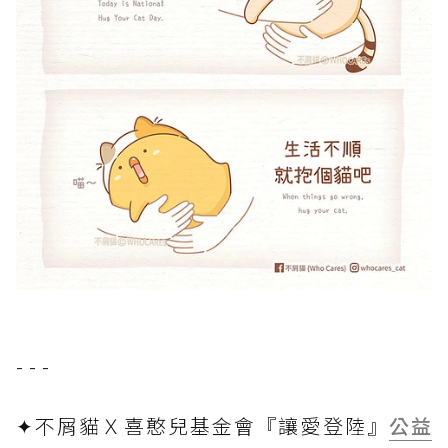
- - -
✦不屑貓Ｘ喜憨兒基金會『讓愛登陸』
公益