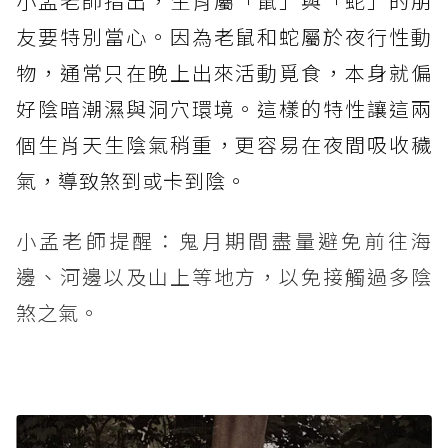
小孟老師指出，生肖屬「鼠」與「蛇」的朋
友要特別當心。因為老鼠和蛇屬於夜行性動
物，通常只在晚上出來活動覓食，本身就偏
好陰暗潮濕與洞穴環境。這樣的特性讓這兩
個生肖天生陰氣稍重，更容易在夜間吸收穢
氣，導致煞到或卡到陰。
小孟老師提醒：鬼月期間盡量避免前往海
邊、河邊以及山上等地方，以免接觸過多陰
煞之氣。