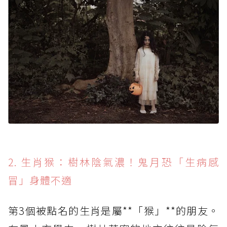
2. 生肖猴：樹林陰氣濃！鬼月恐「生病感
冒」身體不適
第3個被點名的生肖是屬**「猴」**的朋友。