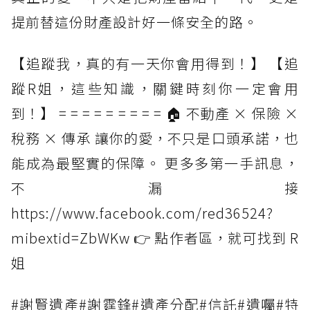
提前替這份財產設計好一條安全的路。
【追蹤我，真的有一天你會用得到！】 【追
蹤R姐，這些知識，關鍵時刻你一定會用
到！】 = = = = = = = = = 🏠 不動產 × 保險 ×
稅務 × 傳承 讓你的愛，不只是口頭承諾，也
能成為最堅實的保障。 更多多第一手訊息，
不漏接
https://www.facebook.com/red36524?
mibextid=ZbWKw 👉 點作者區，就可找到 R
姐
#謝賢遺產#謝霆鋒#遺產分配#信託#遺囑#特