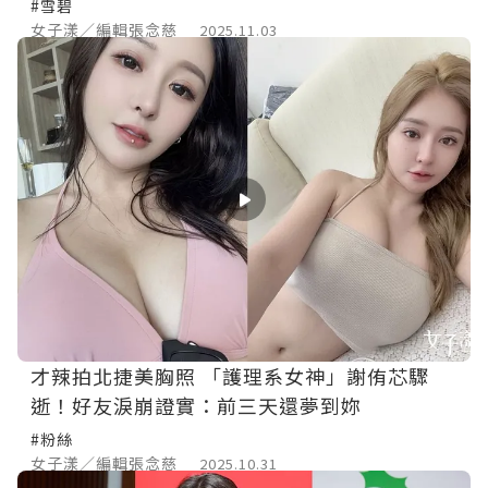
#雪碧
女子漾／編輯張念慈
2025.11.03
才辣拍北捷美胸照 「護理系女神」謝侑芯驟
逝！好友淚崩證實：前三天還夢到妳
#粉絲
女子漾／編輯張念慈
2025.10.31