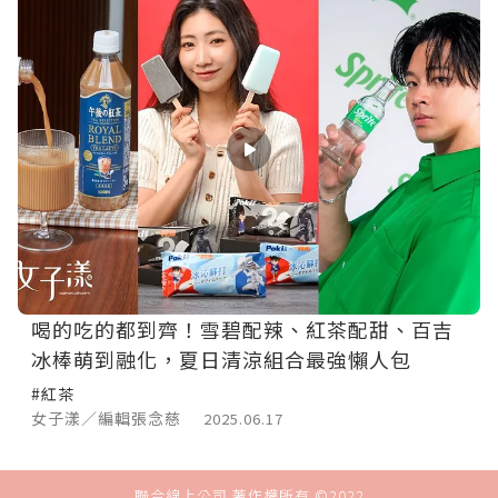
喝的吃的都到齊！雪碧配辣、紅茶配甜、百吉
冰棒萌到融化，夏日清涼組合最強懶人包
#紅茶
女子漾／編輯張念慈
2025.06.17
聯合線上公司 著作權所有 ©2022