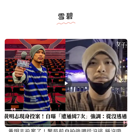
雪碧
黃明志投案了！警局前自拍強調從沒逃 稱沒吸