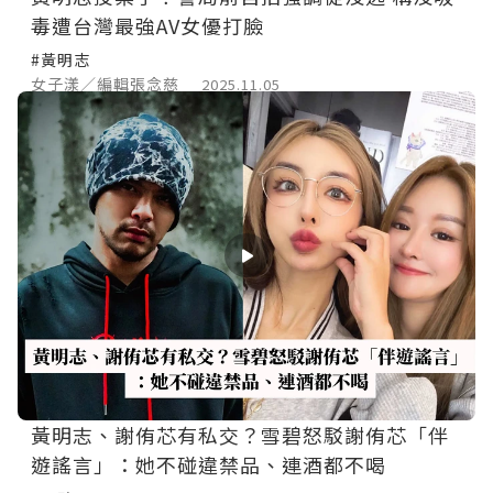
毒遭台灣最強AV女優打臉
#黃明志
女子漾／編輯張念慈
2025.11.05
黃明志、謝侑芯有私交？雪碧怒駁謝侑芯「伴
遊謠言」：她不碰違禁品、連酒都不喝