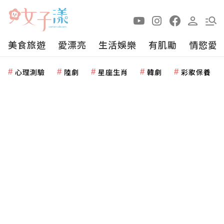
美食旅遊
愛漂亮
生活娛樂
有肌勵
情慾愛
心理測驗
陸劇
星座生肖
韓劇
彩妝保養