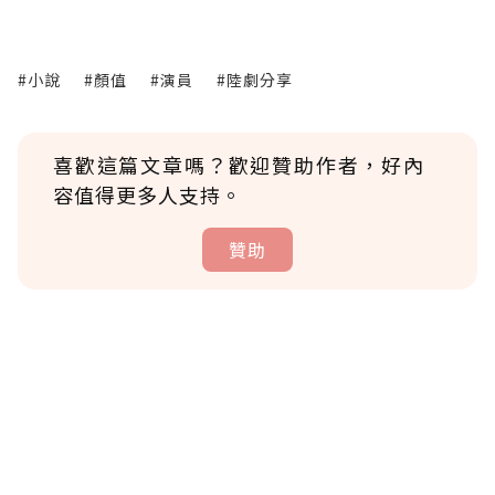
#小說
#顏值
#演員
#陸劇分享
喜歡這篇文章嗎？歡迎贊助作者，好內
容值得更多人支持。
贊助
贊助說明
為了鼓勵作者持續創作更好的內容，會員可以
使用「贊助」功能實質回饋給喜愛的作者。可