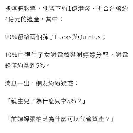
據媒體報導，他留下約1億港幣、折合台幣約
4億元的遺產，其中：
90%留給兩個孫子Lucas與Quintus；
10%由親生子女謝霆鋒與謝婷婷分配，謝霆
鋒僅約拿到5%。
消息一出，網友紛紛疑惑：
「親生兒子為什麼只拿5%？」
「前媳婦
張柏芝
為什麼可以代管資產？」