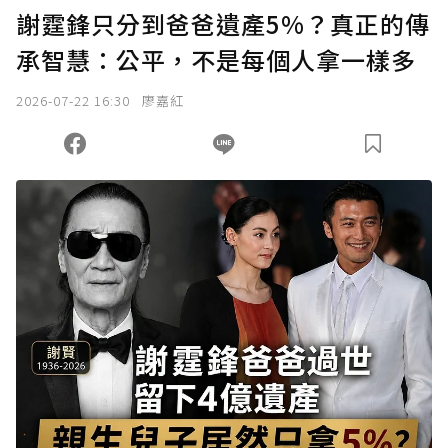
謝霆鋒只分到爸爸遺產5%？真正的傳
承智慧：公平，不是每個人拿一樣多
2026-07-22 16:30
廖嘉紅