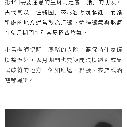
第4個需要注意的生肖則是屬「豬」的朋友。
古代常以「住豬圈」來形容環境髒亂，而豬
所處的地方通常較為污穢。這種穢氣與煞氣
在鬼月期間特別容易招致陰氣。
小孟老師提醒：屬豬的人除了要保持住家環
境整潔外，鬼月期間也要避開環境髒亂或氣
場較雜的地方，例如廢墟、舞廳、夜店或酒
吧等場所。