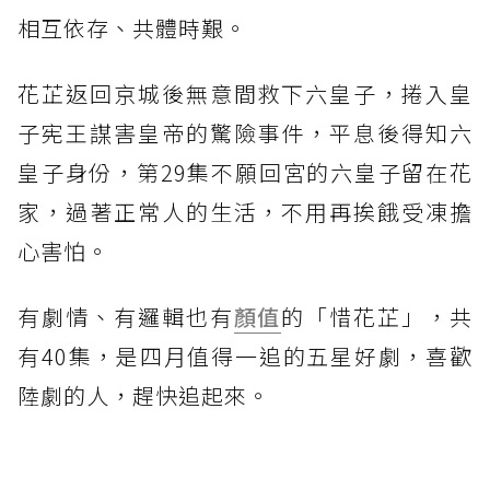
相互依存、共體時艱。
花芷返回京城後無意間救下六皇子，捲入皇
子宪王謀害皇帝的驚險事件，平息後得知六
皇子身份，第29集不願回宮的六皇子留在花
家，過著正常人的生活，不用再挨餓受凍擔
心害怕。
有劇情、有邏輯也有
顏值
的「惜花芷」，共
有40集，是四月值得一追的五星好劇，喜歡
陸劇的人，趕快追起來。