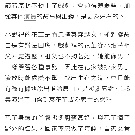
節若原封不動上了戲劇，會顯得薄弱些，加
強其他
演員
的故事與出鏡，是更為好看的。
小說裡的花芷是商業精英穿越女，碰到變故
自是有辦法因應，戲劇裡的花芷從小跟著祖
父四處遊歷，祖父也不拘著她，她能像男子
一樣學習各種事務，因此在花家被抄家男丁
流放時能處變不驚，找出生存之道，並且能
有憑有據地說出推論原由，是戲劇亮點。1-8
集演述了由盛到衰花芷成為家主的過程。
花芷身邊的丫鬟拂冬廚藝甚好，與花芷摘了
野外的紅果，回家琢磨做了蜜餞，自家女眷