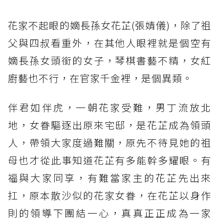
花家不起眼的嫡長孫女花芷(張婧儀)，除了祖
父與四叔看重外，在其他人眼裡就是個空有
嫡長孫女頭銜的女子，琴棋書藝不精，女紅
廚藝也不行，在官家千金裡，是個異類。
伴君如伴虎，一朝花家受難，男丁流放北
地，女眷驅逐出原來宅邸，是花芷成為領頭
人，帶領大家度過難關，原先不待見她的祖
母也才從此事知道花芷有多能幹多耀眼。有
福與大家同享，有難當家主的花芷先出來
扛，原本散沙似的花家女眷，在花芷以身作
則的領導下團結一心，真真正正成為一家