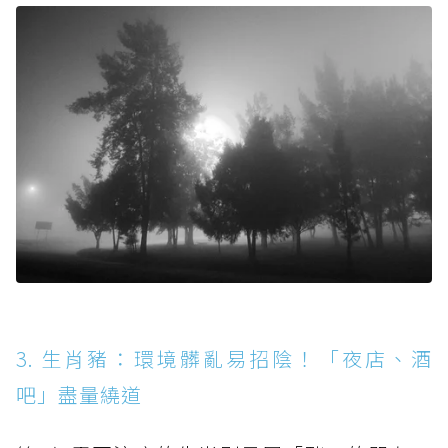
3. 生肖豬：環境髒亂易招陰！「夜店、酒
吧」盡量繞道