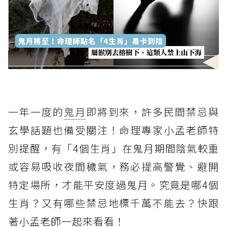
一年一度的
鬼月
即將到來，許多民間禁忌與
玄學話題也備受關注！命理專家小孟老師特
別提醒，有「4個生肖」在鬼月期間陰氣較重
或容易吸收夜間穢氣，務必提高警覺、避開
特定場所，才能平安度過鬼月。究竟是哪4個
生肖？又有哪些禁忌地標千萬不能去？快跟
著小孟老師一起來看看！