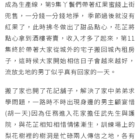
成為生產線，第9集丫鬟們帶著紅果蜜餞上街
兜售，一分錢一分錢地掙， 季節過後就沒有
紅果了，此時拂冬做出了甜品點心，花芷將
點心拿到酒樓寄賣，收入才多了起來，第11
集終於帶著大家從城外的宅子搬回城內租房
子，這時候大家開始相信日子會越來越好，
流放北地的男丁似乎真有回家的一天。
搬了家也開了花記舖子，解決了家中弟弟求
學問題，一路時不時出現身邊的男主顧宴惜
(胡一天)因為任務進入花家擔任武先生與護
院，與花芷相知相惜情愫漸生，訓練場上的
梨花樹裡的樹洞是忙碌兩人傳信之地，各有