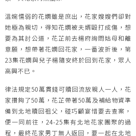
溫婉懦弱的花嫻雖是庶出，花家嫂嫂們卻對
她極為親切，得知花嫻被夫婿毆打成傷，想
要為其討公道，花芷前去楊府詢問姑母和離
意願，想帶著花嫻回花家，一番波折後，第
23集花嫻與兒子楊隨安終於回到花家，眾人
高興不已。
律法規定50萬貫錢可贖回流放親人一人，花
家攢夠了50萬，花芷帶著50萬及補給物資準
備到北地贖回祖父，碰巧顧宴惜要去查案，
便一同前往，24-25集有北地花家團聚的過
程，最終花家男丁無人返回，要一起在北地