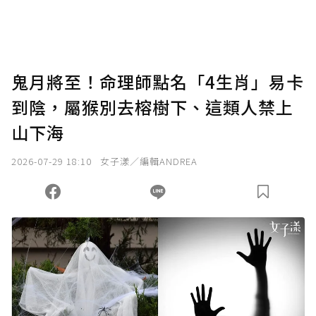
將您認為適合的點數贈送給作者，一旦使用贊
助點數即不得撤銷，單筆贊助最低點數為30
點，最高點數沒有上限。
U 利點數 1 點 = NTD 1 元。
鬼月將至！命理師點名「4生肖」易卡
到陰，屬猴別去榕樹下、這類人禁上
確認送出
山下海
我已詳閱贊助說明，且同意站方的使用條款。
2026-07-29 18:10
女子漾／編輯ANDREA
您當前剩餘 U 利點數：
0
點；前往
購買點數