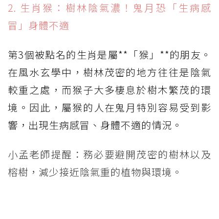
2. 生肖猴：樹林陰氣濃！鬼月恐「生病感
冒」身體不適
第3個被點名的生肖是屬**「猴」**的朋友。
在風水玄學中，樹林茂密的地方往往是陰氣
較重之處，而猴子大多棲息於樹木繁茂的環
境。因此，屬猴的人在鬼月特別容易受到影
響，出現生病感冒、身體不適的情況。
小孟老師提醒：務必要避開茂密的樹林以及
榕樹，減少接近陰氣重的植物與環境。