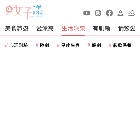
美食旅遊
愛漂亮
生活娛樂
有肌勵
情慾愛
心理測驗
陸劇
星座生肖
韓劇
彩妝保養