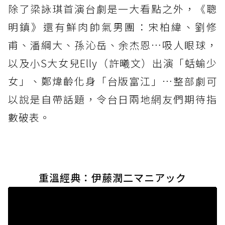
除了梁詠琪首演台劇是一大看點之外，《聰
明鎮》還有鮮肉帥氣男團：宋柏緯、劉修
甫、潘綱大、孫沁岳、余杰恩…吸人眼球，
以及小S大女兒Elly（許曦文）出演「蛞蝓少
女」、鄭煒齡化身「台版富江」…整部劇可
以說是自帶話題，令台日兩地網友們期待指
數破表。
重溫經典：伊藤潤二マニアック