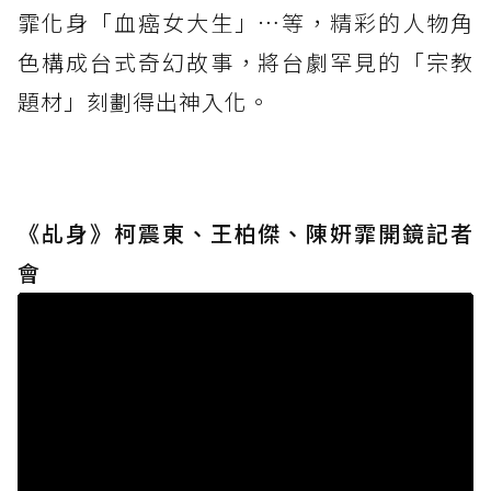
霏化身「血癌女大生」…等，精彩的人物角
色構成台式奇幻故事，將台劇罕見的「宗教
題材」刻劃得出神入化。
《乩身》柯震東、王柏傑、陳姸霏開鏡記者
會