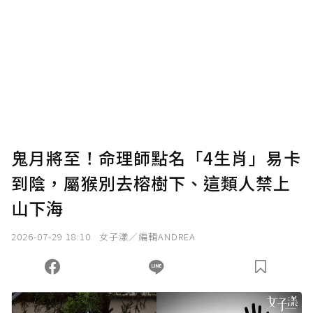
鬼月將至！命理師點名「4生肖」易卡
到陰，屬猴別去榕樹下、這類人禁上
山下海
2026-07-29 18:10
女子漾／編輯ANDREA