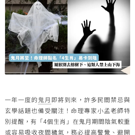
一年一度的
鬼月
即將到來，許多民間禁忌與
玄學話題也備受關注！命理專家小孟老師特
別提醒，有「4個生肖」在鬼月期間陰氣較重
或容易吸收夜間穢氣，務必提高警覺、避開