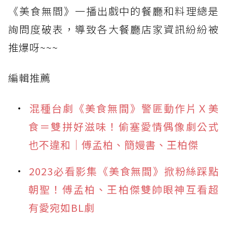
《美食無間》一播出戲中的餐廳和料理總是
詢問度破表，導致各大餐廳店家資訊紛紛被
推爆呀~~~
編輯推薦
混種台劇《美食無間》警匪動作片Ｘ美
食＝雙拼好滋味！偷塞愛情偶像劇公式
也不違和｜傅孟柏、簡嫚書、王柏傑
2023必看影集《美食無間》掀粉絲踩點
朝聖！傅孟柏、王柏傑雙帥眼神互看超
有愛宛如BL劇