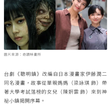
圖片來源：奇蹟映畫所
台劇《聰明鎮》改編自日本漫畫家伊藤潤二
同名漫畫，故事從單親媽媽（梁詠琪 飾）帶
著大學考試落榜的女兒（陳姸霏 飾）來到神
祕小鎮揭開序幕。