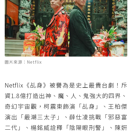
圖片來源：Netflix
Netflix《乩身》被譽為是史上最貴台劇！斥
資1.8億打造出神、魔、人、鬼強大的四界、
奇幻宇宙觀，柯震東飾演「乩身」、王柏傑
演出「最潮三太子」、薛仕凌挑戰「邪惡富
二代」、楊銘威詮釋「陰陽眼刑警」、陳姸