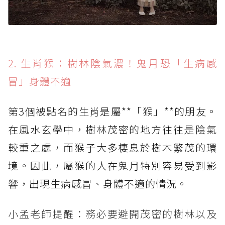
2. 生肖猴：樹林陰氣濃！鬼月恐「生病感
冒」身體不適
第3個被點名的生肖是屬**「猴」**的朋友。
在風水玄學中，樹林茂密的地方往往是陰氣
較重之處，而猴子大多棲息於樹木繁茂的環
境。因此，屬猴的人在鬼月特別容易受到影
響，出現生病感冒、身體不適的情況。
小孟老師提醒：務必要避開茂密的樹林以及