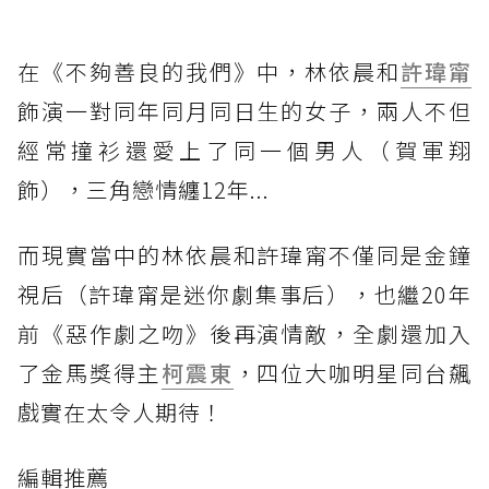
在《不夠善良的我們》中，林依晨和
許瑋甯
飾演一對同年同月同日生的女子，兩人不但
經常撞衫還愛上了同一個男人（賀軍翔
飾），三角戀情纏12年...
而現實當中的林依晨和許瑋甯不僅同是金鐘
視后（許瑋甯是迷你劇集事后），也繼20年
前《惡作劇之吻》後再演情敵，全劇還加入
了金馬獎得主
柯震東
，四位大咖明星同台飆
戲實在太令人期待！
編輯推薦