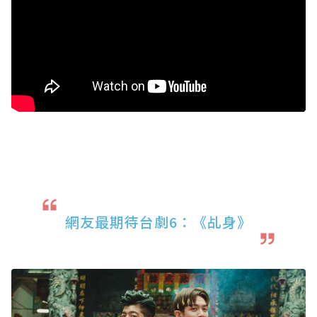
網友最期待台劇6：《乩身》