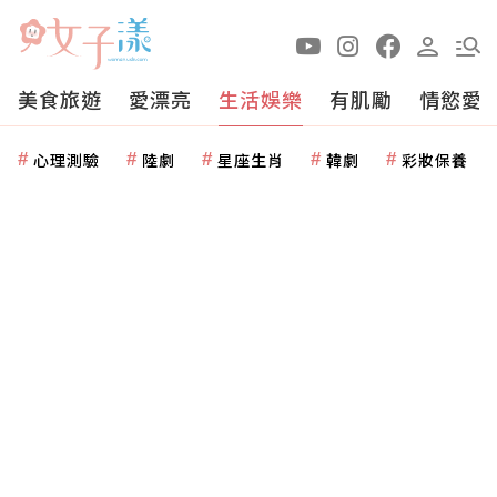
美食旅遊
愛漂亮
生活娛樂
有肌勵
情慾愛
心理測驗
陸劇
星座生肖
韓劇
彩妝保養