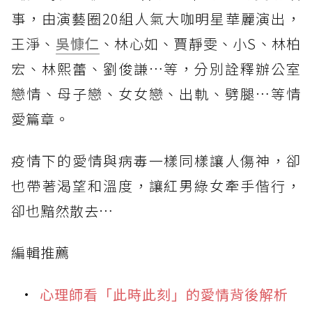
事，由演藝圈20組人氣大咖明星華麗演出，
王淨、
吳慷仁
、林心如、賈靜雯、小S、林柏
宏、林熙蕾、劉俊謙…等，分別詮釋辦公室
戀情、母子戀、女女戀、出軌、劈腿…等情
愛篇章。
疫情下的愛情與病毒一樣同樣讓人傷神，卻
也帶著渴望和溫度，讓紅男綠女牽手偕行，
卻也黯然散去…
編輯推薦
心理師看「此時此刻」的愛情背後解析