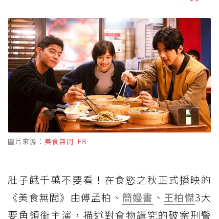
圖片來源：
美食無間-FB
肚子餓千萬不要看！在食慾之秋正式播映的
《美食無間》由傅孟柏、
簡嫚書
、
王柏傑
3大
要角領銜主演，描述對食物講究的破案刑警