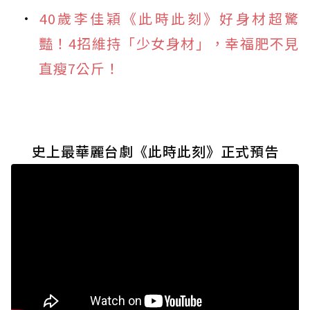
40歲李佳穎《此時此刻》好身材超驚
豔！4招維持「少女身材」，幸福肥不見
直瘦7公斤！
史上最華麗台劇《此時此刻》正式預告