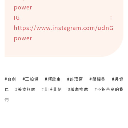
power
IG：
https://www.instagram.com/udnG
power
#台劇
#王柏傑
#柯震東
#許瑋甯
#簡嫚書
#吳慷
仁
#美食無間
#此時此刻
#戲劇推薦
#不夠善良的我
們