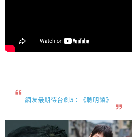
網友最期待台劇5：《聰明鎮》