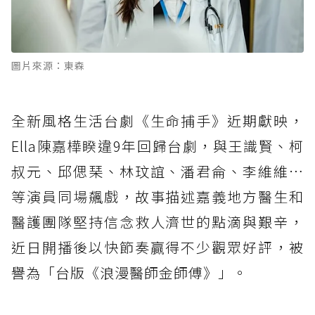
圖片來源：東森
全新風格生活台劇《生命捕手》近期獻映，
Ella陳嘉樺睽違9年回歸台劇，與王識賢、柯
叔元、邱偲琹、林玟誼、潘君侖、李維維…
等演員同場飆戲，故事描述嘉義地方醫生和
醫護團隊堅持信念救人濟世的點滴與艱辛，
近日開播後以快節奏贏得不少觀眾好評，被
譽為「台版《浪漫醫師金師傅》」。