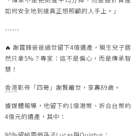
如何安全地到達真正想照顧的人手上。」
------
🔥 謝霆鋒爸爸過世留下4億遺產，親生兒子居
然只拿5%？專家：這不是偏心，而是傳承智
慧！
香港
影帝「四哥」謝賢離世，享壽89歲。
據媒體報導，他留下約1億港幣、折合台幣約
4億元的遺產，其中：
90%留給兩個孫子Lucas與Quintus；