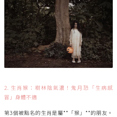
2. 生肖猴：樹林陰氣濃！鬼月恐「生病感
冒」身體不適
第3個被點名的生肖是屬**「猴」**的朋友。