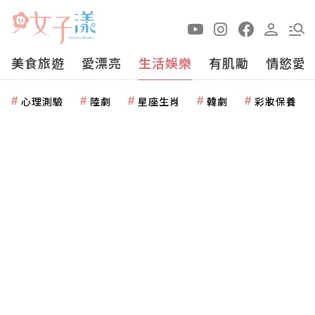
美食旅遊
愛漂亮
生活娛樂
有肌勵
情慾愛
心理測驗
陸劇
星座生肖
韓劇
彩妝保養