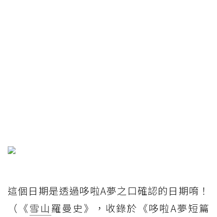
這個日期是透過哆啦A夢之口確認的日期唷！
（《
雪山
羅曼史》，收錄於《哆啦A夢短篇