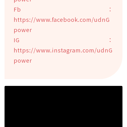
Fb：
https://www.facebook.com/udnG
power
IG：
https://www.instagram.com/udnG
power