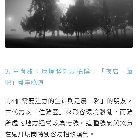
3. 生肖豬：環境髒亂易招陰！「夜店、酒
吧」盡量繞道
第4個需要注意的生肖則是屬「豬」的朋友。
古代常以「住豬圈」來形容環境髒亂，而豬
所處的地方通常較為污穢。這種穢氣與煞氣
在鬼月期間特別容易招致陰氣。