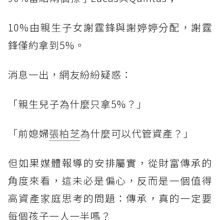
10%由親生子女謝霆鋒與謝婷婷分配，謝霆
鋒僅約拿到5%。
消息一出，網友紛紛疑惑：
「親生兒子為什麼只拿5%？」
「前媳婦
張柏芝
為什麼可以代管資產？」
但如果媒體報導的安排屬實，從財富傳承的
角度來看，這未必是偏心，反而是一個值得
高資產家庭思考的問題：傳承，真的一定要
每個孩子一人一半嗎？