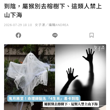
到陰，屬猴別去榕樹下、這類人禁上
確認送出
山下海
我已詳閱贊助說明，且同意站方的使用條款。
2026-07-29 18:10
女子漾／編輯ANDREA
您當前剩餘 U 利點數：
0
點；前往
購買點數