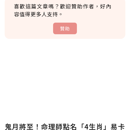
喜歡這篇文章嗎？歡迎贊助作者，好內
容值得更多人支持。
贊助
贊助說明
為了鼓勵作者持續創作更好的內容，會員可以
使用「贊助」功能實質回饋給喜愛的作者。可
將您認為適合的點數贈送給作者，一旦使用贊
助點數即不得撤銷，單筆贊助最低點數為30
點，最高點數沒有上限。
U 利點數 1 點 = NTD 1 元。
鬼月將至！命理師點名「4生肖」易卡