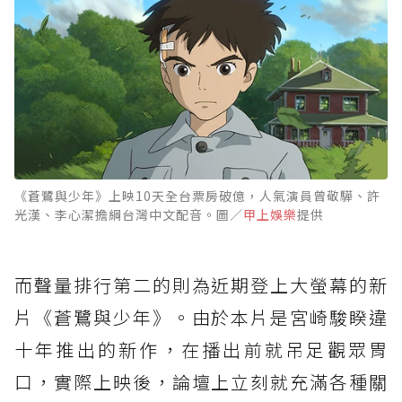
《蒼鷺與少年》上映10天全台票房破億，人氣演員曾敬驊、許
光漢、李心潔擔綱台灣中文配音。圖／
甲上娛樂
提供
而聲量排行第二的則為近期登上大螢幕的新
片《蒼鷺與少年》。由於本片是宮崎駿睽違
十年推出的新作，在播出前就吊足觀眾胃
口，實際上映後，論壇上立刻就充滿各種關