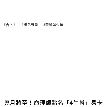
#吉卜力
#網路聲量
#蒼鷺與少年
鬼月將至！命理師點名「4生肖」易卡