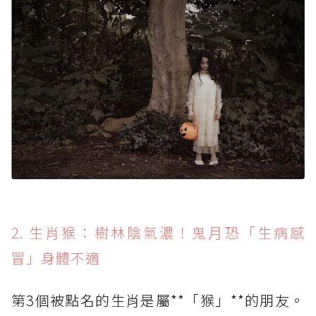
2. 生肖猴：樹林陰氣濃！鬼月恐「生病感
冒」身體不適
第3個被點名的生肖是屬**「猴」**的朋友。