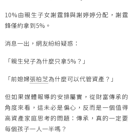
10%由親生子女謝霆鋒與謝婷婷分配，謝霆
鋒僅約拿到5%。
消息一出，網友紛紛疑惑：
「親生兒子為什麼只拿5%？」
「前媳婦
張柏芝
為什麼可以代管資產？」
但如果媒體報導的安排屬實，從財富傳承的
角度來看，這未必是偏心，反而是一個值得
高資產家庭思考的問題：傳承，真的一定要
每個孩子一人一半嗎？