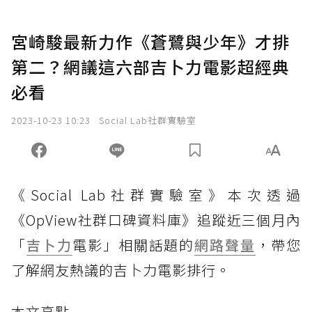
宮崎駿最新力作《蒼鷺與少年》才排
第二？網議這六部吉卜力電影超經典
必看
2023-10-23 10:23
Social Lab社群實驗室
《Social Lab社群實驗室》本次透過
《OpView社群口碑資料庫》追蹤近三個月內
「
吉卜力
電影」相關話題的
網路聲量
，帶您
了解網友熱議的吉卜力電影排行。
本文亮點