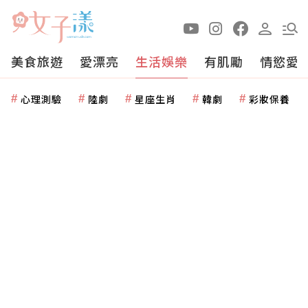
美食旅遊
愛漂亮
生活娛樂
有肌勵
情慾愛
心理測驗
陸劇
星座生肖
韓劇
彩妝保養