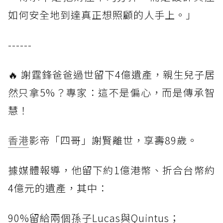
如何安全地到達真正想照顧的人手上。」
------
🔥 謝霆鋒爸爸過世留下4億遺產，親生兒子居
然只拿5%？專家：這不是偏心，而是傳承智
慧！
香港
影帝「四哥」謝賢離世，享壽89歲。
據媒體報導，他留下約1億港幣、折合台幣約
4億元的遺產，其中：
90%留給兩個孫子Lucas與Quintus；