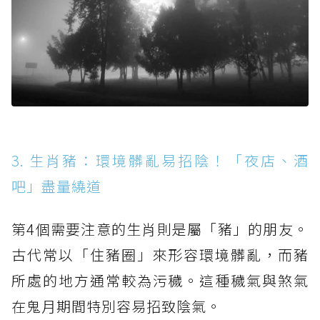
3. 生肖豬：環境髒亂易招陰！「夜店、酒
吧」盡量繞道
第4個需要注意的生肖則是屬「豬」的朋友。
古代常以「住豬圈」來形容環境髒亂，而豬
所處的地方通常較為污穢。這種穢氣與煞氣
在鬼月期間特別容易招致陰氣。