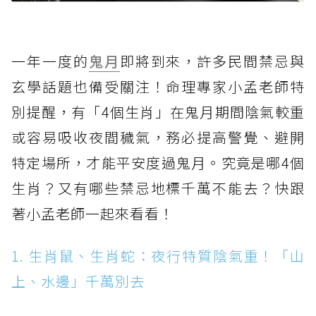
一年一度的
鬼月
即將到來，許多民間禁忌與
玄學話題也備受關注！命理專家小孟老師特
別提醒，有「4個生肖」在鬼月期間陰氣較重
或容易吸收夜間穢氣，務必提高警覺、避開
特定場所，才能平安度過鬼月。究竟是哪4個
生肖？又有哪些禁忌地標千萬不能去？快跟
著小孟老師一起來看看！
1. 生肖鼠、生肖蛇：夜行特質陰氣重！「山
上、水邊」千萬別去