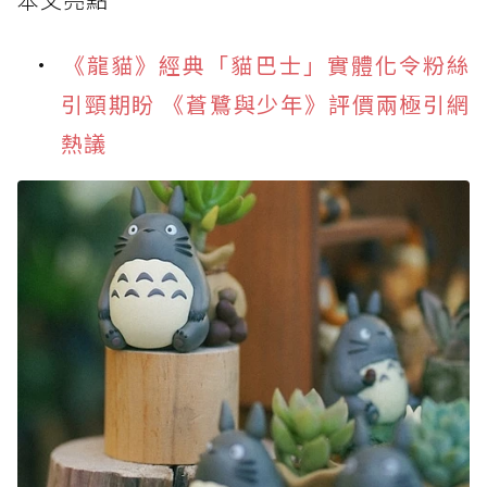
《龍貓》經典「貓巴士」實體化令粉絲
引頸期盼 《蒼鷺與少年》評價兩極引網
熱議