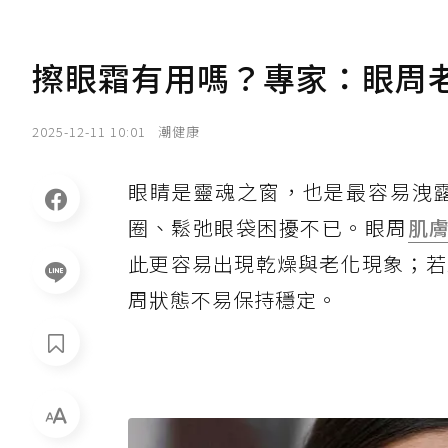
擦眼霜有用嗎？專家：眼周老
2025-12-11 10:01
潮健康
眼睛是靈魂之窗，也是最容易洩
圈、鬆弛眼袋困擾不已。眼周
肌
此更容易出現乾燥與老化現象；若
周狀態不易保持穩定。