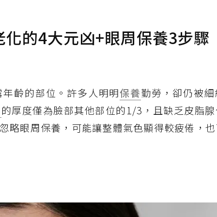
化的4大元凶+眼周保養3步驟
露年齡的部位。許多人明明
保養
勤勞，卻仍被細
膚
的厚度僅為臉部其他部位的1/3，且缺乏皮脂
忽略眼周保養，可能讓整體氣色顯得較疲倦，也