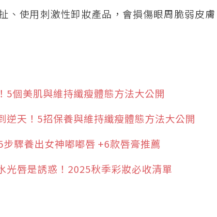
扯、使用刺激性卸妝產品，會損傷眼周脆弱皮膚
！5個美肌與維持纖瘦體態方法大公開
到逆天！5招保養與維持纖瘦體態方法大公開
5步驟養出女神嘟嘟唇 +6款唇膏推薦
光唇是誘惑！2025秋季彩妝必收清單