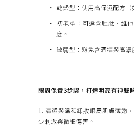
乾燥型：使用高保濕配方（
初老型：可選含胜肽、維他
度。
敏弱型：避免含酒精與高濃
眼周保養3步驟，打造明亮有神雙
1. 清潔與溫和卸妝眼周肌膚薄
少刺激與微細傷害。