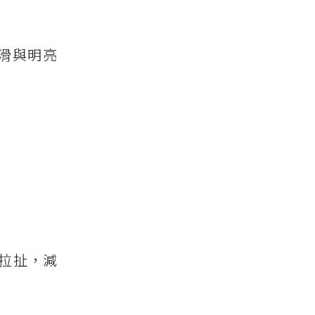
滑與明亮
或拉扯，減