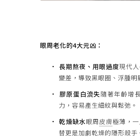
眼周老化的4大元凶：
長期熬夜、用眼過度
現代人
變差，導致黑眼圈、浮腫明
膠原蛋白流失
隨著年齡增
力，容易產生細紋與鬆弛。
乾燥缺水
眼周
皮膚
極薄，一
替更是加劇乾燥的隱形殺手