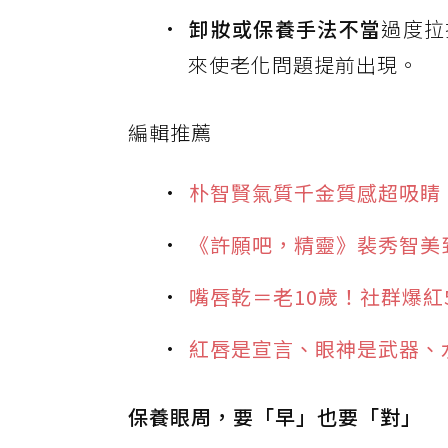
卸妝或保養手法不當
過度拉
來使老化問題提前出現。
編輯推薦
朴智賢氣質千金質感超吸睛
《許願吧，精靈》裴秀智美
嘴唇乾＝老10歲！社群爆紅
紅唇是宣言、眼神是武器、水
保養眼周，要「早」也要「對」