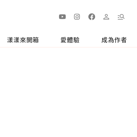
漾漾來開箱
愛體驗
成為作者