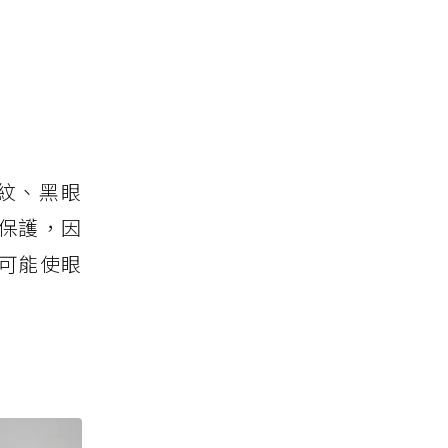
紋、黑眼
腺保護，因
可能使眼