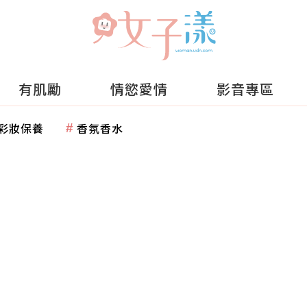
有肌勵
情慾愛情
影音專區
彩妝保養
香氛香水