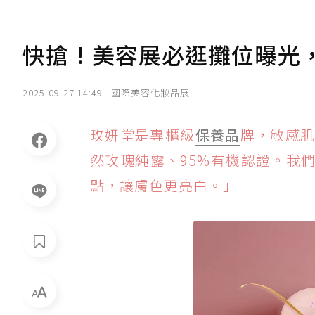
快搶！美容展必逛攤位曝光
2025-09-27 14:49
國際美容化妝品展
玫妍堂是專櫃級
保養品
牌，敏感肌適
然玫瑰純露、95%有機認證。我們的
點，讓膚色更亮白。」