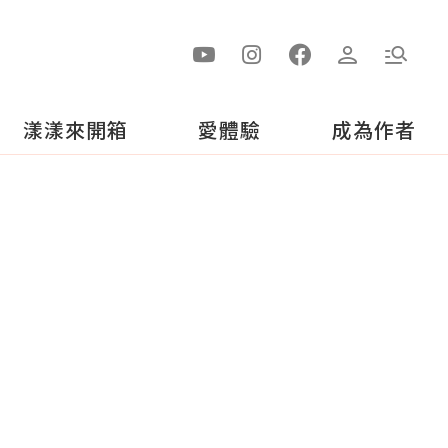
漾漾來開箱
愛體驗
成為作者