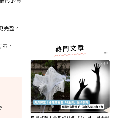
專櫃般的質
更完整。
方案。
熱門文章
y
鬼月將至！命理師點名「4生肖」易卡到