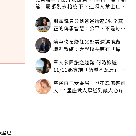
陰，屬猴別去榕樹下、這類人禁上山下
海
謝霆鋒只分到爸爸遺產5%？真
正的傳承智慧：公平，不是每個
人拿一樣多
清華校長續任又赴美遴選挨轟
職涯教練：大學校長應有「探
索」職涯權利嗎？
單人參團旅遊趨勢 何時旅遊
11/11起實施「領隊不配房」 落
單更免收單房差
寧願自己受委屈，也不忍傷害別
人！5星座做人厚道到讓人心疼
門款整理