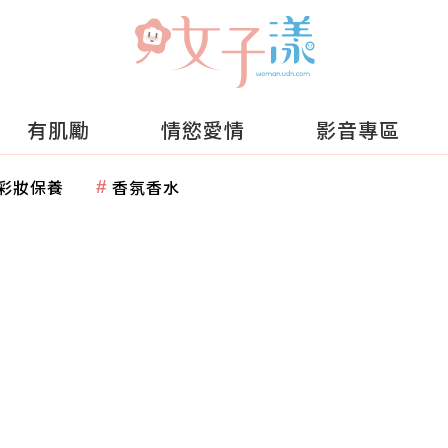
有肌勵
情慾愛情
影音專區
彩妝保養
香氛香水