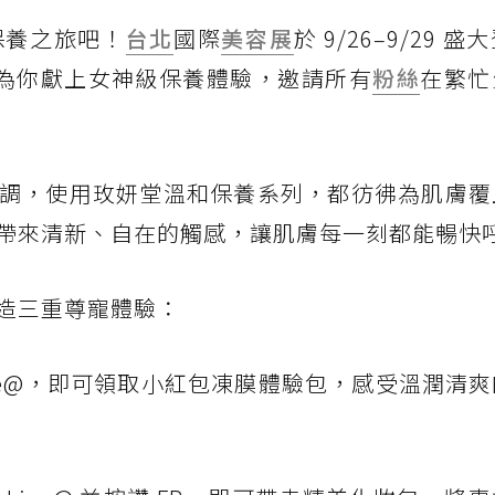
保養之旅吧！
台北
國際
美容展
於 9/26–9/29 
攤位為你獻上女神級保養體驗，邀請所有
粉絲
在繁忙
調，使用玫妍堂溫和保養系列，都彷彿為肌膚覆
帶來清新、自在的觸感，讓肌膚每一刻都能暢快
造三重尊寵體驗：
ne@，即可領取小紅包凍膜體驗包，感受溫潤清