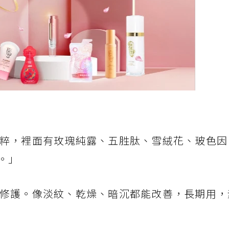
粹，裡面有玫瑰純露、五胜肽、雪絨花、玻色因
。」
修護。像淡紋、乾燥、暗沉都能改善，長期用，