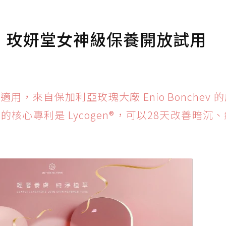
，玫妍堂女神級保養開放試用
用，來自保加利亞玫瑰大廠 Enio Bonchev 
核心專利是 Lycogen®，可以28天改善暗沉