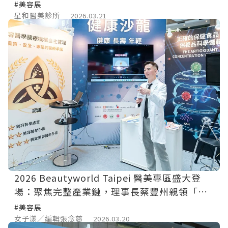
#美容展
星和醫美診所
2026.03.21
2026 Beautyworld Taipei 醫美專區盛大登
場：聚焦完整產業鏈，理事長蔡豐州親領「健
康沙龍」傳遞凍齡衛教
#美容展
女子漾／編輯張念慈
2026.03.20