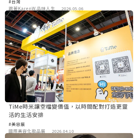
回不去
#台灣
跟著KarenW.品味人生
2026.05.06
TiMe時米讓空檔變價值，以時間配對打造更靈
活的生活安排
#美容展
國際美容化妝品展
2026.04.10