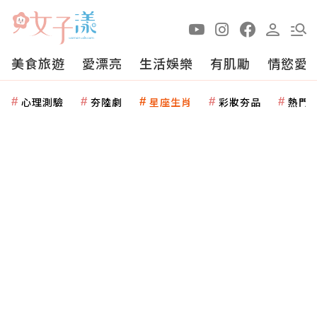
美食旅遊
愛漂亮
生活娛樂
有肌勵
情慾愛
心理測驗
夯陸劇
星座生肖
彩妝夯品
熱門