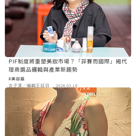
PIF制度將重塑美妝市場？「菲賽而國際」揭代
理商選品邏輯與產業新趨勢
#美容展
女子漾／編輯王廷羽
2026.03.18