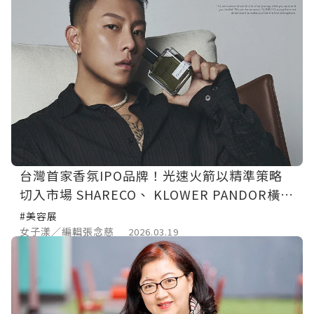
台灣首家香氛IPO品牌！光速火箭以精準策略
切入市場 SHARECO、 KLOWER PANDOR橫掃
社群關鍵曝光
#美容展
女子漾／編輯張念慈
2026.03.19