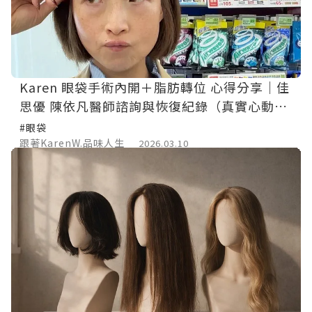
Karen 眼袋手術內開＋脂肪轉位 心得分享｜佳
思優 陳依凡醫師諮詢與恢復紀錄（真實心動分
享）
#眼袋
跟著KarenW.品味人生
2026.03.10